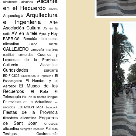
Alicante
albufereta
alcaldes
en el Recuerdo
árboles
Arquitectura
Arqueología
e Ingeniería
Arte
Asociación Cultural
AV en la
AV en la tele
Ayer y Hoy
radio
BARRIOS
Benalúa
biblioteca
alicantina
Cabo Huerta
CALLEJERO
campaña martires
Cuentos y
castillos
comercios
Leyendas de la Provincia
Cultureta Alacantina
Curiosidades
DEPORTE
EDIFICIOS
El
EDIitectura e Ingeniería
El Hombre y el
Espacagarse
El Museo de los
Aerosol
Recuerdos
El Reto
El
Telescopio
Elx.
en la nostra llengua
Entrevistas en la Actualidad
es
escudos
ESTACION MZA
facebook
Fiestas de la Provincia
Fogueres
filmoteca alicantina
de Sant Joan
fonoteca
alicantina
Fuimos
fotografia nocturna
Testigos...
Gastronomía