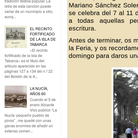
tradición festiva popular. La
Mariano Sánchez Soler 
letra de esta canción puede
variar de un municipio a otro,
se celebra del 7 al 11 d
aunq...
a todas aquellas pe
escritura.
EL RECINTO
FORTIFICADO
DE LA ISLA DE
Antes de terminar, os
TABARCA
la Feria, y os recordam
«El recinto
domingo para daros una 
fortificado de la isla de
Tabarca» es el título del
artículo aparecido en las
páginas 127 a 134 del n.º 22
del Boletín de la A...
LA NUCÍA,
AÑOS 60
Cuando el 5 de
enero Alicante
Vivo publicó “La
Nucía: pequeño pueblo de
pinos” , me quedé con unas
ganas enormes de añadir un
extenso comen...