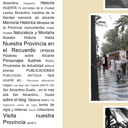
Historia
Alicantina
Geografía
HUERTA
IV Jornadas de la Ciudad
Lexico Alicantino
martires de la
libertad
memoria de alicante
Memoria Histórica
Miradas de
la Provincia
monumentos
mujer
Naturaleza y Montaña
musica
Nuestra Historia Habla
Nuestra Provincia en
el Recuerdo
OPINION
Palabras sobre Alicante
Personajes Ilustres
PGOU
Pinceladas de Actualidad
pintura
prensa
PUBLICACIONES
Qué
PUBLICIDAD ANTIGUA
ocurrió en...
Recursos educativos
religion
san blas
San Gabriel
SANTA FAZ
Ser Alicantino Duele... en el más
allá
Ser Alicantino... Duele
sobre el blog
Tabarca
teatro
Tibi
torres de
Toponimia
torres de vigía
vigía y defensa
Urbanismo
tossal
Visita nuestra
Provincia
what if