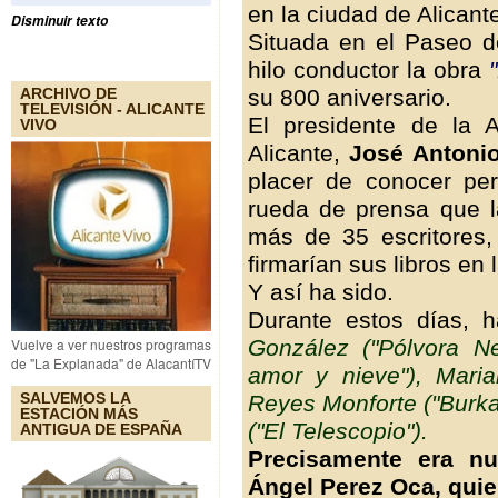
en la ciudad de Alicante
Disminuir texto
Situada en el Paseo d
hilo conductor la obra
"
su 800 aniversario.
ARCHIVO DE
TELEVISIÓN - ALICANTE
El presidente de la A
VIVO
Alicante,
José Antoni
placer de conocer pe
rueda de prensa que la
más de 35 escritores, 
firmarían sus libros en
Y así ha sido.
Durante estos días, 
González ("Pólvora Ne
Vuelve a ver nuestros programas
de "La Explanada" de AlacantíTV
amor y nieve"), Maria
SALVEMOS LA
Reyes Monforte ("Burka
ESTACIÓN MÁS
("El Telescopio").
ANTIGUA DE ESPAÑA
Precisamente era n
Ángel Perez Oca, quie