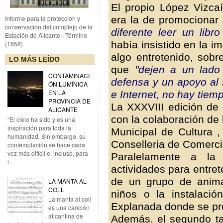
El propio López Vizca
era la de promocionar 
Informe para la protección y
conservación del complejo de la
diferente leer un libr
Estación de Alicante - Término
había insistido en la i
(1858)
algo entretenido, sob
LO MÁS LEÍDO
que
"dejen a un lado
CONTAMINACI
defensa y un apoyo al 
ÓN LUMÍNICA
EN LA
e Internet, no hay tiemp
PROVINCIA DE
La XXXVIII edición de 
ALICANTE
con la colaboración de
“El cielo ha sido y es una
inspiración para toda la
Municipal de Cultura ,
humanidad. Sin embargo, su
Conselleria de Comerci
contemplación se hace cada
vez más difícil e, incluso, para
Paralelamente a la 
l...
actividades para entret
de un grupo de anima
LA MANTA AL
COLL
niños o la instalaci
La manta al coll
Explanada donde se pro
es una canción
alicantina de
Además, el segundo tal