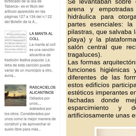
Se levantaban sobre 
fortificado de la isla de
Tabarca» es el título del
arena y empotradas
artículo aparecido en las
hidráulica para otor
páginas 127 a 134 del n.º 22
del Boletín de la A...
partes esenciales:
la 
pilastras, que salvaba 
LA MANTA AL
playa)
y la plataforma
COLL
La manta al coll
salón central que rec
es una canción
tragaluces).
alicantina de
tradición festiva popular. La
Las formas arquitectón
letra de esta canción puede
funciones higiénicas
variar de un municipio a otro,
aunq...
diferentes de las for
estos edificios partic
RASCACIELOS
estéticos imperantes e
ALICANTINOS
Odiados por
fachadas donde me
unos...,
esparcimiento y d
alabados por
los otros. Considerados por
artificiosamente unas e
unos como la mejor manera de
construir y de aprovechar el
suelo libre para más...