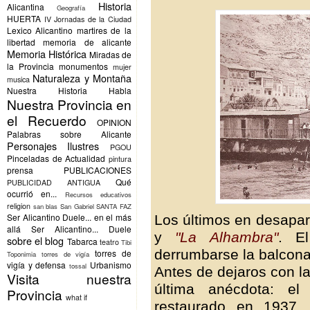
Historia
Alicantina
Geografía
HUERTA
IV Jornadas de la Ciudad
Lexico Alicantino
martires de la
libertad
memoria de alicante
Memoria Histórica
Miradas de
la Provincia
monumentos
mujer
Naturaleza y Montaña
musica
Nuestra Historia Habla
Nuestra Provincia en
el Recuerdo
OPINION
Palabras sobre Alicante
Personajes Ilustres
PGOU
Pinceladas de Actualidad
pintura
prensa
PUBLICACIONES
Qué
PUBLICIDAD ANTIGUA
ocurrió en...
Recursos educativos
religion
san blas
San Gabriel
SANTA FAZ
Ser Alicantino Duele... en el más
Los últimos en desapar
allá
Ser Alicantino... Duele
y
"La Alhambra"
. El
sobre el blog
Tabarca
teatro
Tibi
derrumbarse la balcona
torres de
Toponimia
torres de vigía
vigía y defensa
Urbanismo
tossal
Antes de dejaros con l
Visita nuestra
última anécdota: el
Provincia
what if
restaurado en 1937,