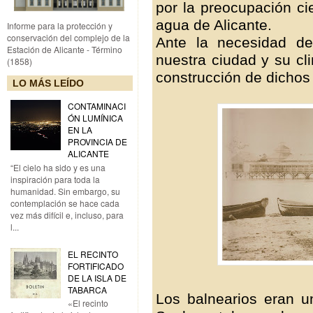
por la preocupación cie
agua de Alicante.
Informe para la protección y
conservación del complejo de la
Ante la necesidad de
Estación de Alicante - Término
nuestra ciudad y su cl
(1858)
construcción de dichos
LO MÁS LEÍDO
CONTAMINACI
ÓN LUMÍNICA
EN LA
PROVINCIA DE
ALICANTE
“El cielo ha sido y es una
inspiración para toda la
humanidad. Sin embargo, su
contemplación se hace cada
vez más difícil e, incluso, para
l...
EL RECINTO
FORTIFICADO
DE LA ISLA DE
TABARCA
Los balnearios eran un
«El recinto