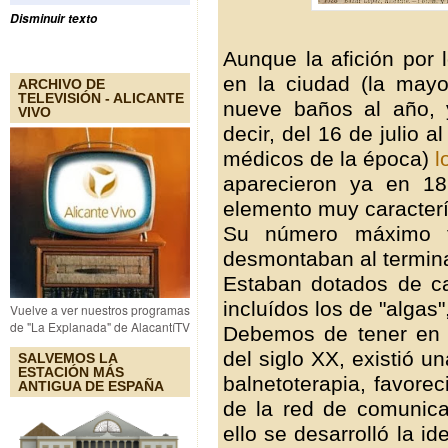
Disminuir texto
Aunque la afición por
en la ciudad (la mayo
ARCHIVO DE
TELEVISIÓN - ALICANTE
nueve baños al año, 
VIVO
decir, del 16 de julio 
médicos de la época)
l
aparecieron ya en 18
elemento muy caracterís
Su número máximo f
desmontaban al termina
Estaban dotados de ca
incluídos los de "algas
Vuelve a ver nuestros programas
de "La Explanada" de AlacantíTV
Debemos de tener en 
del siglo XX, existió u
SALVEMOS LA
ESTACIÓN MÁS
balnetoterapia, favore
ANTIGUA DE ESPAÑA
de la red de comunicac
ello se desarrolló la i