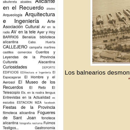
Alicante
albufereta
alcaldes
en el Recuerdo
árboles
Arquitectura
Arqueología
e Ingeniería
Arte
Asociación Cultural
AV en la
AV en la tele
Ayer y Hoy
radio
BARRIOS
Benalúa
biblioteca
alicantina
Cabo Huerta
CALLEJERO
campaña martires
Cuentos y
castillos
comercios
Leyendas de la Provincia
Cultureta Alacantina
Curiosidades
DEPORTE
Los balnearios desmont
EDIFICIOS
El
EDIitectura e Ingeniería
El Hombre y el
Espacagarse
El Museo de los
Aerosol
Recuerdos
El Reto
El
Telescopio
Elx.
en la nostra llengua
Entrevistas en la Actualidad
es
escudos
ESTACION MZA
facebook
Fiestas de la Provincia
Fogueres
filmoteca alicantina
de Sant Joan
fonoteca
alicantina
Fuimos
fotografia nocturna
Testigos...
Gastronomía