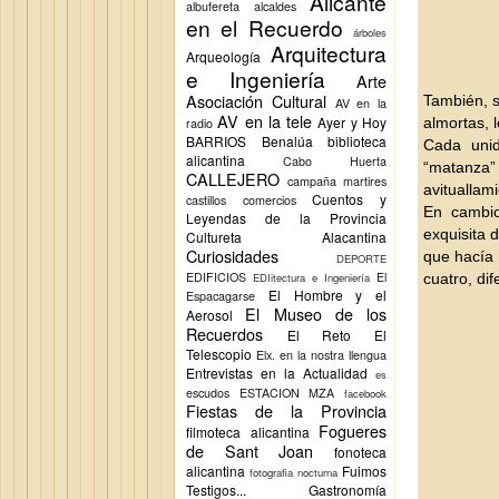
Alicante
albufereta
alcaldes
en el Recuerdo
árboles
Arquitectura
Arqueología
e Ingeniería
Arte
Asociación Cultural
También, s
AV en la
AV en la tele
Ayer y Hoy
almortas, 
radio
BARRIOS
Benalúa
biblioteca
Cada unid
alicantina
Cabo Huerta
“matanza”
CALLEJERO
campaña martires
avituallami
Cuentos y
castillos
comercios
En cambio
Leyendas de la Provincia
exquisita d
Cultureta Alacantina
Curiosidades
que hacía 
DEPORTE
EDIFICIOS
El
EDIitectura e Ingeniería
cuatro, di
El Hombre y el
Espacagarse
El Museo de los
Aerosol
Recuerdos
El Reto
El
Telescopio
Elx.
en la nostra llengua
Entrevistas en la Actualidad
es
escudos
ESTACION MZA
facebook
Fiestas de la Provincia
Fogueres
filmoteca alicantina
de Sant Joan
fonoteca
alicantina
Fuimos
fotografia nocturna
Testigos...
Gastronomía