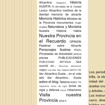
Historia
Alicantina
Geografía
HUERTA
IV Jornadas de la Ciudad
Lexico Alicantino
martires de la
libertad
memoria de alicante
Memoria Histórica
Miradas de
la Provincia
monumentos
mujer
Naturaleza y Montaña
musica
Nuestra Historia Habla
Nuestra Provincia en
el Recuerdo
OPINION
Palabras sobre Alicante
Personajes Ilustres
PGOU
Pinceladas de Actualidad
pintura
prensa
PUBLICACIONES
Qué
PUBLICIDAD ANTIGUA
ocurrió en...
Recursos educativos
religion
san blas
San Gabriel
SANTA FAZ
Los peri
Ser Alicantino Duele... en el más
trilla, la
allá
Ser Alicantino... Duele
sobre el blog
mitad del 
Tabarca
teatro
Tibi
torres de
aradas cru
Toponimia
torres de vigía
vigía y defensa
Urbanismo
tossal
y árboles, 
Visita nuestra
Los instru
Provincia
carro, div
what if
hábiles par