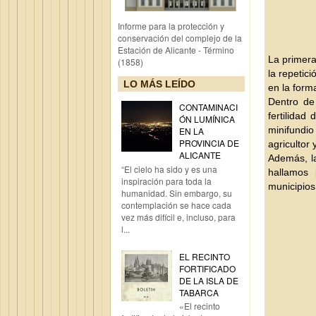
Informe para la protección y
conservación del complejo de la
Estación de Alicante - Término
La primera
(1858)
la repetici
LO MÁS LEÍDO
en la form
Dentro de 
CONTAMINACI
fertilidad
ÓN LUMÍNICA
minifundio
EN LA
PROVINCIA DE
agricultor
ALICANTE
Además,
l
“El cielo ha sido y es una
hallamos 
inspiración para toda la
municipios
humanidad. Sin embargo, su
contemplación se hace cada
vez más difícil e, incluso, para
l...
EL RECINTO
FORTIFICADO
DE LA ISLA DE
TABARCA
«El recinto