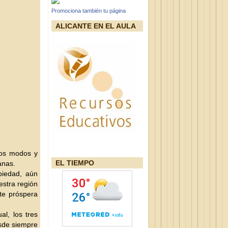
Promociona también tu página
ALICANTE EN EL AULA
rios modos y
EL TIEMPO
anas.
piedad, aún
estra región
nte próspera
l, los tres
esde siempre