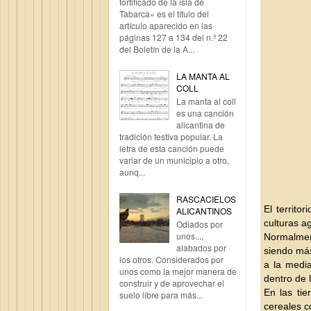
fortificado de la isla de
Tabarca» es el título del
artículo aparecido en las
páginas 127 a 134 del n.º 22
del Boletín de la A...
LA MANTA AL
COLL
La manta al coll
es una canción
alicantina de
tradición festiva popular. La
letra de esta canción puede
variar de un municipio a otro,
aunq...
RASCACIELOS
El territo
ALICANTINOS
culturas a
Odiados por
unos...,
Normalment
alabados por
siendo más
los otros. Considerados por
a la media
unos como la mejor manera de
dentro de 
construir y de aprovechar el
En las tie
suelo libre para más...
cereales 