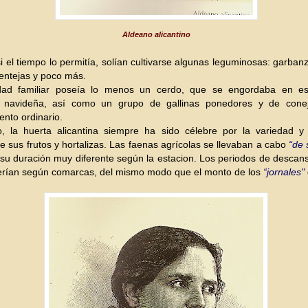
Aldeano alicantino
i el tiempo lo permitía, solían cultivarse algunas leguminosas: garbanz
lentejas y poc
o más.
ad familiar poseía lo menos un cerdo, que se engordaba en es
 navid
eña, así como un grupo de gallinas ponedores y de cone
ento ordinario.
, la huerta alicantina siempre ha sido célebre por la variedad y 
e sus frutos y horta
lizas. Las faenas agrícolas se llevaban a cabo
“de 
su duración muy diferente según la estacion. Los peri
odos de descans
ferían según comarcas, del mismo modo que el monto de los
“jornales"