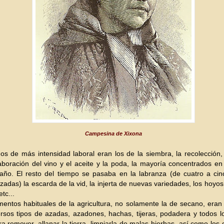
Campesina de Xixona
odos de más
intensidad laboral eran los de la siembra, la recolección, 
 elaboración del vino y el aceite y la poda, la mayoría concentrados e
año. El resto del tiempo se pasaba en la labranza (de cuatro a cin
zadas) la escarda de la vid, la injerta de nuevas varie
dades, los hoyos
etc...
mentos habituales de la agricultura, no solamente la de secano, eran 
ersos tipos de azadas, azadon
es, hachas, tijeras, podadera y todos lo
a remover, allanar la tierra, limpiarla de
malas hierbas, así como los 