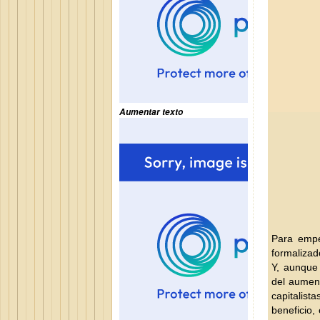
Aumentar texto
Para empe
formalizado
Y, aunque 
del aument
capitalist
beneficio,