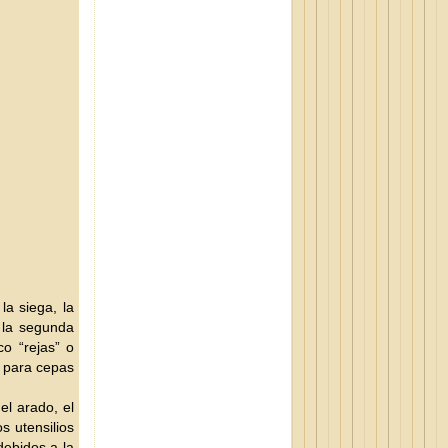
la siega, la
n la segunda
co “rejas” o
 para cepas
el arado, el
s utensilios
debidos
a la