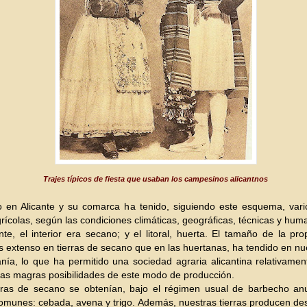
Trajes típicos de fiesta que usaban los campesinos alicantnos
rio en Alicante y su comarca ha tenido, siguiendo este esquema, va
grícolas, según las condiciones climáticas, geográficas, técnicas y hum
e, el interior era secano; y el litoral, huer
ta. El tamaño de la pro
 extenso en tierras de secano q
ue en las huertanas, ha tendido en nu
nía, lo que ha permitido una sociedad agraria alicantina relativame
las magras posibilidades de este modo de producción.
rras de secano se obtenían, bajo el régimen usual de barbecho anua
comunes: cebada, avena y
trigo. Además, nuestras tierras producen d