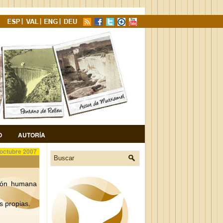
O
AUTORÍA
 octubre 2007
sión humana
s propias.