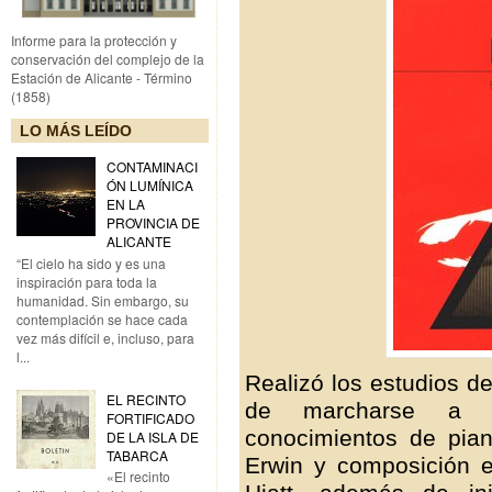
Informe para la protección y
conservación del complejo de la
Estación de Alicante - Término
(1858)
LO MÁS LEÍDO
CONTAMINACI
ÓN LUMÍNICA
EN LA
PROVINCIA DE
ALICANTE
“El cielo ha sido y es una
inspiración para toda la
humanidad. Sin embargo, su
contemplación se hace cada
vez más difícil e, incluso, para
l...
Realizó los estudios d
EL RECINTO
de marcharse a E
FORTIFICADO
conocimientos de pia
DE LA ISLA DE
TABARCA
Erwin y composición e
«El recinto