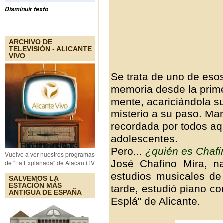
Disminuir texto
ARCHIVO DE
TELEVISIÓN - ALICANTE
VIVO
Se trata de uno de eso
memoria desde la prim
mente, acariciándola s
misterio a su paso. Mara
recordada por todos aq
adolescentes.
Pero...
¿quién es Chafi
Vuelve a ver nuestros programas
José Chafino Mira, n
de "La Explanada" de AlacantíTV
estudios musicales de
SALVEMOS LA
ESTACIÓN MÁS
tarde, estudió piano co
ANTIGUA DE ESPAÑA
Esplá" de Alicante.