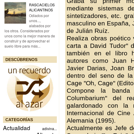
Graba su primer mono
RASCACIELOS
mediante sistemas de
ALICANTINOS
sintetizadores, etc. g
Odiados por
unos...,
masculino en España, J
alabados por
de Julián Ruíz.
los otros. Considerados por
unos como la mejor manera de
Realiza obras poético 
construir y de aprovechar el
carta a David Tudor" d
suelo libre para más...
también en el libro
autores como Juan Hi
DESCÚBRENOS
Javier Darias, Joan Br
dentro del seno de l
Cage "Oh, Cage" (Editor
Compone la banda s
Columbarium" del re
galardonado con la 
Internacional de Cin
Alemania (1995).
CATEGORÍAS
Actualidad
Actualmente es Jefe de
adivina...