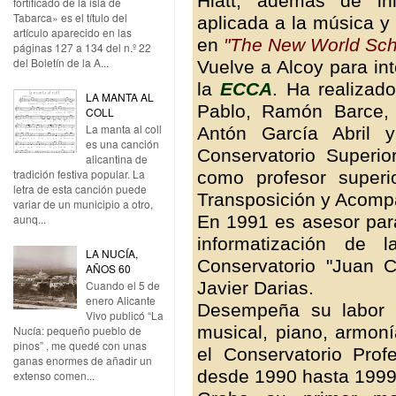
Hiatt, además de ini
fortificado de la isla de
Tabarca» es el título del
aplicada a la música y
artículo aparecido en las
en
"The New World Scho
páginas 127 a 134 del n.º 22
del Boletín de la A...
Vuelve a Alcoy para in
la
ECCA
. Ha realizad
LA MANTA AL
Pablo, Ramón Barce, C
COLL
La manta al coll
Antón García Abril 
es una canción
Conservatorio Superio
alicantina de
tradición festiva popular. La
como profesor superi
letra de esta canción puede
Transposición y Acomp
variar de un municipio a otro,
En 1991 es asesor para 
aunq...
informatización de 
LA NUCÍA,
Conservatorio "Juan C
AÑOS 60
Javier Darias.
Cuando el 5 de
enero Alicante
Desempeña su labor 
Vivo publicó “La
musical, piano, armoní
Nucía: pequeño pueblo de
pinos” , me quedé con unas
el Conservatorio Pro
ganas enormes de añadir un
desde 1990 hasta 1999
extenso comen...