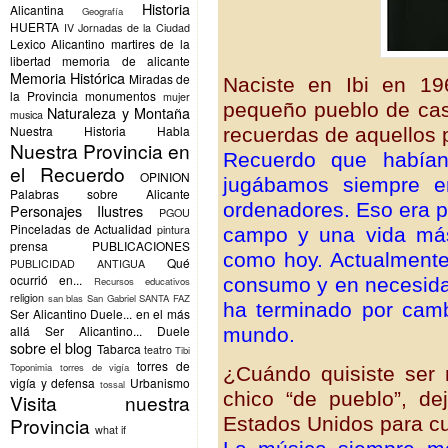
Historia
Alicantina
Geografía
HUERTA
IV Jornadas de la Ciudad
Lexico Alicantino
martires de la
libertad
memoria de alicante
Memoria Histórica
Miradas de
Naciste en Ibi en 19
la Provincia
monumentos
mujer
pequeño pueblo de cas
Naturaleza y Montaña
musica
Nuestra Historia Habla
recuerdas de aquellos 
Nuestra Provincia en
Recuerdo que había
el Recuerdo
OPINION
jugábamos siempre en
Palabras sobre Alicante
ordenadores. Eso era po
Personajes Ilustres
PGOU
Pinceladas de Actualidad
pintura
campo y una vida más 
prensa
PUBLICACIONES
como hoy. Actualmente
Qué
PUBLICIDAD ANTIGUA
ocurrió en...
consumo y en necesidad
Recursos educativos
religion
san blas
San Gabriel
SANTA FAZ
ha terminado por cambi
Ser Alicantino Duele... en el más
allá
Ser Alicantino... Duele
mundo.
sobre el blog
Tabarca
teatro
Tibi
torres de
Toponimia
torres de vigía
¿Cuándo quisiste ser
vigía y defensa
Urbanismo
tossal
chico “de pueblo”, de
Visita nuestra
Estados Unidos para c
Provincia
what if