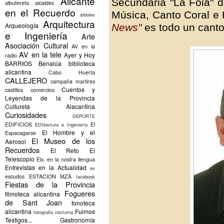
Alicante
Secundaria "La Foia" d
albufereta
alcaldes
en el Recuerdo
Música, Canto Coral e 
árboles
Arquitectura
Arqueología
News"
es todo un canto
e Ingeniería
Arte
Asociación Cultural
AV en la
AV en la tele
Ayer y Hoy
radio
BARRIOS
Benalúa
biblioteca
alicantina
Cabo Huerta
CALLEJERO
campaña martires
Cuentos y
castillos
comercios
Leyendas de la Provincia
Cultureta Alacantina
Curiosidades
DEPORTE
EDIFICIOS
El
EDIitectura e Ingeniería
El Hombre y el
Espacagarse
El Museo de los
Aerosol
Recuerdos
El Reto
El
Telescopio
Elx.
en la nostra llengua
Entrevistas en la Actualidad
es
escudos
ESTACION MZA
facebook
Fiestas de la Provincia
Fogueres
filmoteca alicantina
de Sant Joan
fonoteca
alicantina
Fuimos
fotografia nocturna
Testigos...
Gastronomía