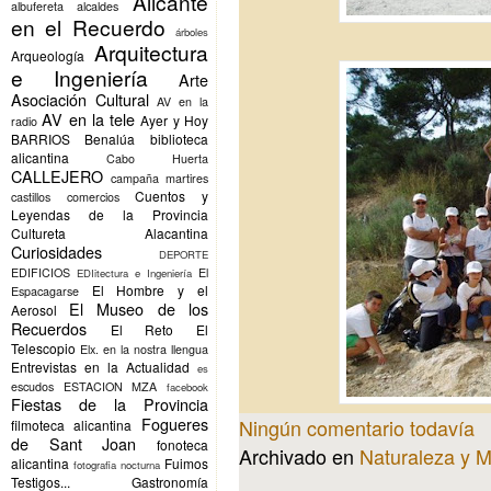
Alicante
albufereta
alcaldes
en el Recuerdo
árboles
Arquitectura
Arqueología
e Ingeniería
Arte
Asociación Cultural
AV en la
AV en la tele
Ayer y Hoy
radio
BARRIOS
Benalúa
biblioteca
alicantina
Cabo Huerta
CALLEJERO
campaña martires
Cuentos y
castillos
comercios
Leyendas de la Provincia
Cultureta Alacantina
Curiosidades
DEPORTE
EDIFICIOS
El
EDIitectura e Ingeniería
El Hombre y el
Espacagarse
El Museo de los
Aerosol
Recuerdos
El Reto
El
Telescopio
Elx.
en la nostra llengua
Entrevistas en la Actualidad
es
escudos
ESTACION MZA
facebook
Fiestas de la Provincia
Fogueres
Ningún comentario todavía
filmoteca alicantina
de Sant Joan
fonoteca
Archivado en
Naturaleza y 
alicantina
Fuimos
fotografia nocturna
Testigos...
Gastronomía