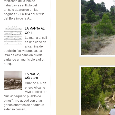
fortificado de la isla de
Tabarca» es el título del
artículo aparecido en las
páginas 127 a 134 del n.º 22
del Boletín de la A...
LA MANTA AL
COLL
La manta al coll
es una canción
alicantina de
tradición festiva popular. La
letra de esta canción puede
variar de un municipio a otro,
aunq...
LA NUCÍA,
AÑOS 60
Cuando el 5 de
enero Alicante
Vivo publicó “La
Nucía: pequeño pueblo de
pinos” , me quedé con unas
ganas enormes de añadir un
extenso comen...