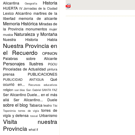
Historia
Alicantina
Geografía
HUERTA
IV Jornadas de la Ciudad
Lexico Alicantino
martires de la
libertad
memoria de alicante
Memoria Histórica
Miradas de
la Provincia
monumentos
mujer
Naturaleza y Montaña
musica
Nuestra Historia Habla
Nuestra Provincia en
el Recuerdo
OPINION
Palabras sobre Alicante
Personajes Ilustres
PGOU
Pinceladas de Actualidad
pintura
prensa
PUBLICACIONES
Qué
PUBLICIDAD ANTIGUA
ocurrió en...
Recursos educativos
religion
san blas
San Gabriel
SANTA FAZ
Ser Alicantino Duele... en el más
allá
Ser Alicantino... Duele
sobre el blog
Tabarca
teatro
Tibi
torres de
Toponimia
torres de vigía
vigía y defensa
Urbanismo
tossal
Visita nuestra
Provincia
what if