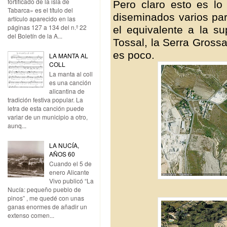
fortificado de la isla de
Pero claro esto es l
Tabarca» es el título del
diseminados varios pa
artículo aparecido en las
páginas 127 a 134 del n.º 22
el equivalente a la su
del Boletín de la A...
Tossal, la Serra Gross
es poco.
LA MANTA AL
COLL
La manta al coll
es una canción
alicantina de
tradición festiva popular. La
letra de esta canción puede
variar de un municipio a otro,
aunq...
LA NUCÍA,
AÑOS 60
Cuando el 5 de
enero Alicante
Vivo publicó “La
Nucía: pequeño pueblo de
pinos” , me quedé con unas
ganas enormes de añadir un
extenso comen...