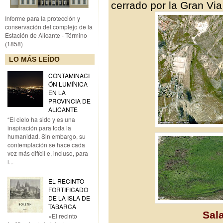
cerrado por la Gran Via 
Informe para la protección y
conservación del complejo de la
Estación de Alicante - Término
(1858)
LO MÁS LEÍDO
CONTAMINACI
ÓN LUMÍNICA
EN LA
PROVINCIA DE
ALICANTE
“El cielo ha sido y es una
inspiración para toda la
humanidad. Sin embargo, su
contemplación se hace cada
vez más difícil e, incluso, para
l...
EL RECINTO
FORTIFICADO
DE LA ISLA DE
TABARCA
Sal
«El recinto