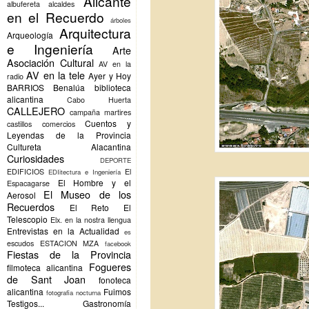
Alicante
albufereta
alcaldes
en el Recuerdo
árboles
Arquitectura
Arqueología
e Ingeniería
Arte
Asociación Cultural
AV en la
AV en la tele
Ayer y Hoy
radio
BARRIOS
Benalúa
biblioteca
alicantina
Cabo Huerta
CALLEJERO
campaña martires
Cuentos y
castillos
comercios
Leyendas de la Provincia
Cultureta Alacantina
Curiosidades
DEPORTE
EDIFICIOS
El
EDIitectura e Ingeniería
El Hombre y el
Espacagarse
El Museo de los
Aerosol
Recuerdos
El Reto
El
Telescopio
Elx.
en la nostra llengua
Entrevistas en la Actualidad
es
escudos
ESTACION MZA
facebook
Fiestas de la Provincia
Fogueres
filmoteca alicantina
de Sant Joan
fonoteca
alicantina
Fuimos
fotografia nocturna
Testigos...
Gastronomía