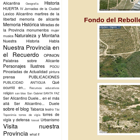
Historia
Alicantina
Geografía
HUERTA
IV Jornadas de la Ciudad
Lexico Alicantino
martires de la
Fondo del Reboll
libertad
memoria de alicante
Memoria Histórica
Miradas de
la Provincia
monumentos
mujer
Naturaleza y Montaña
musica
Nuestra Historia Habla
Nuestra Provincia en
el Recuerdo
OPINION
Palabras sobre Alicante
Personajes Ilustres
PGOU
Pinceladas de Actualidad
pintura
prensa
PUBLICACIONES
Qué
PUBLICIDAD ANTIGUA
ocurrió en...
Recursos educativos
religion
san blas
San Gabriel
SANTA FAZ
Ser Alicantino Duele... en el más
allá
Ser Alicantino... Duele
sobre el blog
Tabarca
teatro
Tibi
torres de
Toponimia
torres de vigía
vigía y defensa
Urbanismo
tossal
Visita nuestra
Provincia
what if