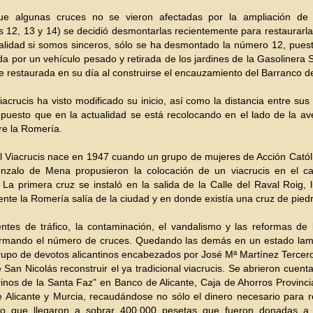
e algunas cruces no se vieron afectadas por la ampliación de 
s 12, 13 y 14) se decidió desmontarlas recientemente para restaurarla
alidad si somos sinceros, sólo se ha desmontado la número 12, pues
a por un vehículo pesado y retirada de los jardines de la Gasolinera 
ue restaurada en su día al construirse el encauzamiento del Barranco de
iacrucis ha visto modificado su inicio, así como la distancia entre sus
 puesto que en la actualidad se está recolocando en el lado de la av
re la Romería.
l Viacrucis nace en 1947 cuando un grupo de mujeres de Acción Católi
nzalo de Mena propusieron la colocación de un viacrucis en el c
 La primera cruz se instaló en la salida de la Calle del Raval Roig,
ente la Romería salía de la ciudad y en donde existía una cruz de pied
ntes de tráfico, la contaminación, el vandalismo y las reformas de 
rmando el número de cruces. Quedando las demás en un estado lam
upo de devotos alicantinos encabezados por José Mª Martínez Tercer
 San Nicolás reconstruir el ya tradicional viacrucis. Se abrieron cuen
inos de la Santa Faz" en Banco de Alicante, Caja de Ahorros Provinci
 Alicante y Murcia, recaudándose no sólo el dinero necesario para r
no que llegaron a sobrar 400.000 pesetas que fueron donadas a