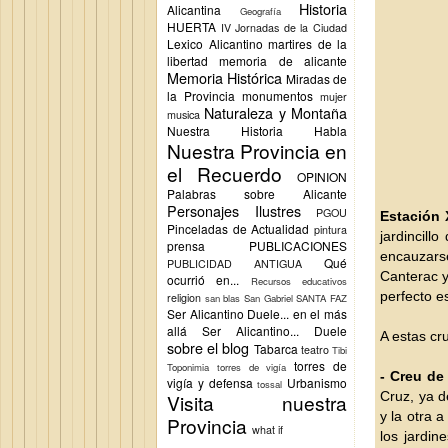
Historia
Alicantina
Geografía
HUERTA
IV Jornadas de la Ciudad
Lexico Alicantino
martires de la
libertad
memoria de alicante
Memoria Histórica
Miradas de
la Provincia
monumentos
mujer
Naturaleza y Montaña
musica
Nuestra Historia Habla
Nuestra Provincia en
el Recuerdo
OPINION
Palabras sobre Alicante
Personajes Ilustres
PGOU
Estación 
Pinceladas de Actualidad
pintura
jardincill
prensa
PUBLICACIONES
encauzars
Qué
PUBLICIDAD ANTIGUA
Canterac y
ocurrió en...
Recursos educativos
perfecto e
religion
san blas
San Gabriel
SANTA FAZ
Ser Alicantino Duele... en el más
allá
Ser Alicantino... Duele
A estas cr
sobre el blog
Tabarca
teatro
Tibi
torres de
Toponimia
torres de vigía
- Creu de
vigía y defensa
Urbanismo
tossal
Cruz, ya d
Visita nuestra
y la otra 
Provincia
what if
los jardin