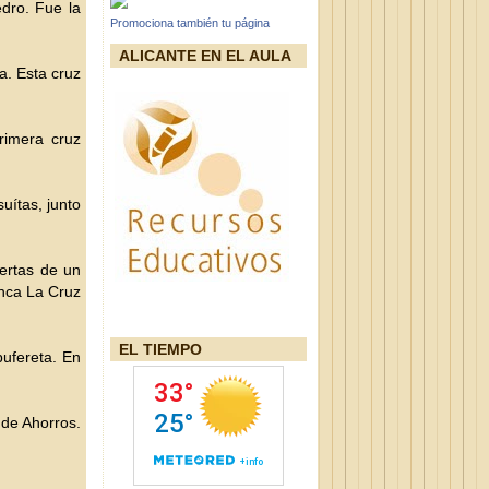
edro. Fue la
Promociona también tu página
ALICANTE EN EL AULA
a. Esta cruz
rimera cruz
uítas, junto
ertas de un
inca La Cruz
EL TIEMPO
bufereta. En
 de Ahorros.