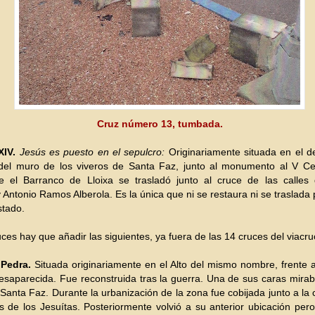
Cruz número 13, tumbada.
XIV.
Jesús es puesto en el sepulcro:
Originariamente situada en el 
o del muro de los viveros de Santa Faz, junto al monumento al V Ce
e el Barranco de Lloixa se trasladó junto al cruce de las calles 
 Antonio Ramos Alberola. Es la única que ni se restaura ni se traslada 
stado.
uces hay que añadir las siguientes, ya fuera de las 14 cruces del viacru
 Pedra.
Situada originariamente en el Alto del mismo nombre, frente a
esaparecida. Fue reconstruida tras la guerra. Una de sus caras mirab
a Santa Faz. Durante la urbanización de la zona fue cobijada junto a la 
es de los Jesuítas. Posteriormente volvió a su anterior ubicación per