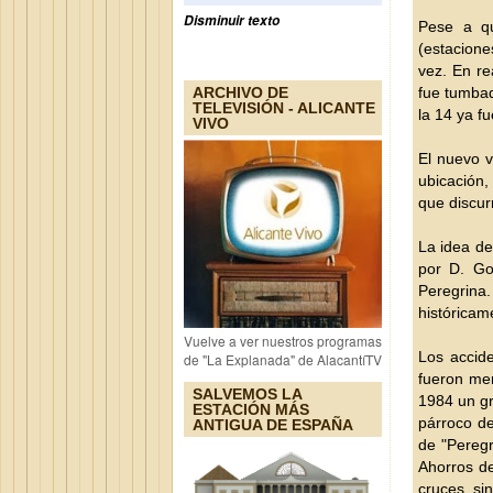
Disminuir texto
Pese a qu
(estacione
vez. En re
ARCHIVO DE
fue tumbad
TELEVISIÓN - ALICANTE
la 14 ya f
VIVO
El nuevo v
ubicación,
que discur
La idea de
por D. Go
Peregrina.
históricam
Vuelve a ver nuestros programas
Los accide
de "La Explanada" de AlacantíTV
fueron me
SALVEMOS LA
1984 un gr
ESTACIÓN MÁS
párroco de
ANTIGUA DE ESPAÑA
de "Peregr
Ahorros de
cruces si