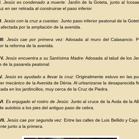
I
.
Jesús es condenado a muerte:
Jardín de la Goteta, junto al Icosa
z en ser retirada al construirse el paso inferior
I
.
Jesús con la cruz a cuestas:
Junto paso inferior peatonal de la Gotet
 afectada por la ampliación de la avenida.
II
.
Jesús cae por primera vez:
Adosada al muro del Calasancio. P
or la reforma de la avenida.
V.
Jesús encuentra a su Santísima Madre:
Adosada al talud de los Jes
e de la pasarela peatonal.
V.
Jesús es ayudado a llevar la cruz:
Originalmente estuvo en las pu
ller mecánico de la Avenida de Dénia. Al urbanizarse la desaparecida f
cada en los jardincillos, muy cerca de la Cruz de Piedra.
VI
.
Es enjugado el rostro de Jesús:
Junto al cruce de la Avda de la Al
de autobús a los pies del antiguo paso de cebra.
II.
Jesús cae por segunda vez:
Entre las calles de Luis Bellido y Caja
nte junto a la primera.