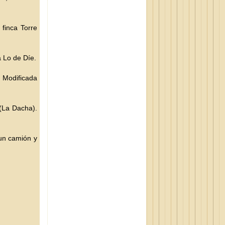
finca Torre
a Lo de Díe.
. Modificada
 (La Dacha).
un camión y