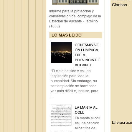
Clarisas.
Informe para la protección y
conservación del complejo de la
Estación de Alicante - Término
(1858)
LO MÁS LEÍDO
CONTAMINACI
ÓN LUMÍNICA
EN LA
PROVINCIA DE
ALICANTE
“El cielo ha sido y es una
inspiración para toda la
humanidad. Sin embargo, su
contemplación se hace cada
vez más difícil e, incluso, para
l...
LA MANTA AL
COLL
La manta al coll
El viacruci
es una canción
alicantina de