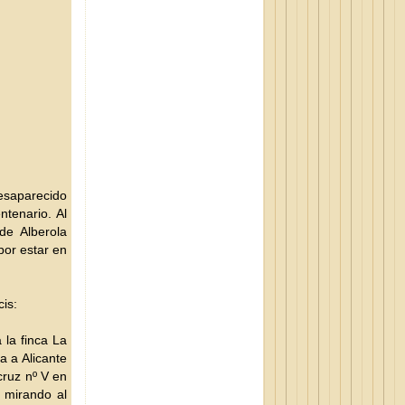
desaparecido
ntenario. Al
de Alberola
por estar en
cis:
 la finca La
a a Alicante
cruz nº V en
o mirando al