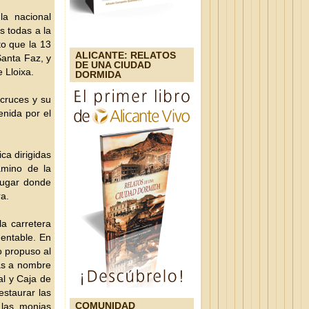
la nacional
s todas a la
to que la 13
ALICANTE: RELATOS
Santa Faz, y
DE UNA CIUDAD
 Lloixa.
DORMIDA
 cruces y su
enida por el
ca dirigidas
amino de la
 lugar donde
ra.
la carretera
entable. En
o propuso al
tas a nombre
al y Caja de
estaurar las
COMUNIDAD
 las monjas