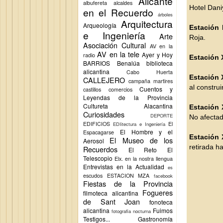
Alicante
albufereta
alcaldes
Hotel Dani
en el Recuerdo
árboles
Arquitectura
Arqueología
Estación 
e Ingeniería
Arte
Roja.
Asociación Cultural
AV en la
AV en la tele
Ayer y Hoy
radio
Estación 
BARRIOS
Benalúa
biblioteca
alicantina
Cabo Huerta
Estación X
CALLEJERO
campaña martires
al constru
Cuentos y
castillos
comercios
Leyendas de la Provincia
Cultureta Alacantina
Estación X
Curiosidades
DEPORTE
No afectad
EDIFICIOS
El
EDIitectura e Ingeniería
El Hombre y el
Espacagarse
Estación X
El Museo de los
Aerosol
retirada h
Recuerdos
El Reto
El
Telescopio
Elx.
en la nostra llengua
Entrevistas en la Actualidad
es
escudos
ESTACION MZA
facebook
Fiestas de la Provincia
Fogueres
filmoteca alicantina
de Sant Joan
fonoteca
alicantina
Fuimos
fotografia nocturna
Testigos...
Gastronomía