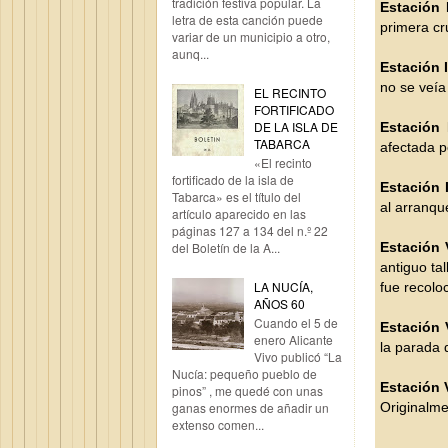
tradición festiva popular. La
Estación 
letra de esta canción puede
primera cru
variar de un municipio a otro,
aunq...
Estación I
no se veía
EL RECINTO
FORTIFICADO
DE LA ISLA DE
Estación I
TABARCA
afectada p
«El recinto
fortificado de la isla de
Estación I
Tabarca» es el título del
al arranqu
artículo aparecido en las
páginas 127 a 134 del n.º 22
Estación 
del Boletín de la A...
antiguo ta
LA NUCÍA,
fue recolo
AÑOS 60
Cuando el 5 de
Estación 
enero Alicante
la parada 
Vivo publicó “La
Nucía: pequeño pueblo de
Estación V
pinos” , me quedé con unas
Originalme
ganas enormes de añadir un
extenso comen...