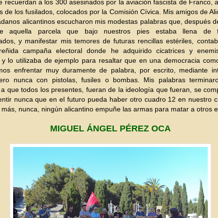
e recuerdan a los 300 asesinados por la aviación fascista de Franco, 
 de los fusilados, colocados por la Comisión Cívica. Mis amigos de Ali
adanos alicantinos escucharon mis modestas palabras que, después d
 de aquella parcela que bajo nuestros pies estaba llena de f
os, y manifestar mis temores de futuras rencillas estériles, conta
reñida campaña electoral donde he adquirido cicatrices y enem
 y lo utilizaba de ejemplo para resaltar que en una democracia com
os enfrentar muy duramente de palabra, por escrito, mediante int
ero nunca con pistolas, fusiles o bombas. Mis palabras termina
 a que todos los presentes, fueran de la ideología que fueran, se co
ntir nunca que en el futuro pueda haber otro cuadro 12 en nuestro 
más, nunca, ningún alicantino empuñe las armas para matar a otros 
MIGUEL ÁNGEL PÉREZ OCA