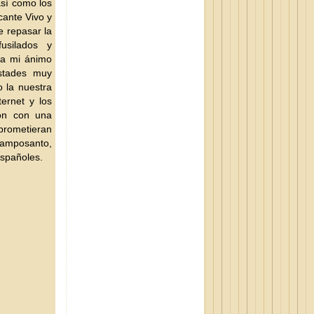
así como los
cante Vivo y
e repasar la
usilados y
ba mi ánimo
istades muy
o la nuestra
ernet y los
ron con una
mprometieran
camposanto,
españoles.