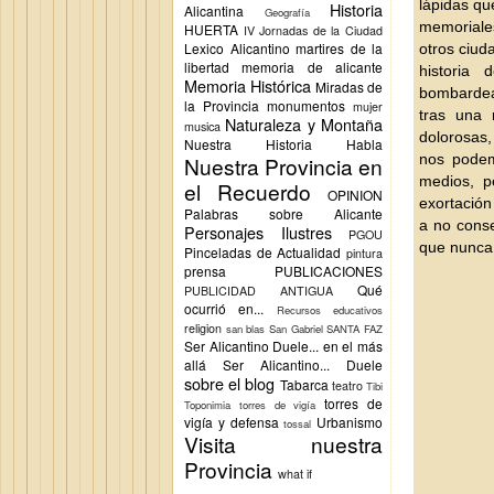
lápidas qu
Historia
Alicantina
Geografía
memoriales
HUERTA
IV Jornadas de la Ciudad
Lexico Alicantino
martires de la
otros ciud
libertad
memoria de alicante
historia
Memoria Histórica
Miradas de
bombardead
la Provincia
monumentos
mujer
tras una 
Naturaleza y Montaña
musica
dolorosas,
Nuestra Historia Habla
nos podem
Nuestra Provincia en
medios, p
el Recuerdo
OPINION
exortación
Palabras sobre Alicante
a no conse
Personajes Ilustres
PGOU
que nunca 
Pinceladas de Actualidad
pintura
prensa
PUBLICACIONES
Qué
PUBLICIDAD ANTIGUA
ocurrió en...
Recursos educativos
religion
san blas
San Gabriel
SANTA FAZ
Ser Alicantino Duele... en el más
allá
Ser Alicantino... Duele
sobre el blog
Tabarca
teatro
Tibi
torres de
Toponimia
torres de vigía
vigía y defensa
Urbanismo
tossal
Visita nuestra
Provincia
what if