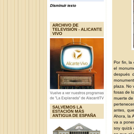
Disminuir texto
ARCHIVO DE
TELEVISIÓN - ALICANTE
VIVO
Por fin, l
el monumen
después d
monumento
plaza. No 
fosas de l
Vuelve a ver nuestros programas
de "La Explanada" de AlacantíTV
muerte de 
pertenecen
SALVEMOS LA
antes, qu
ESTACIÓN MÁS
ANTIGUA DE ESPAÑA
Ahora, la 
va a poner
soy quizá