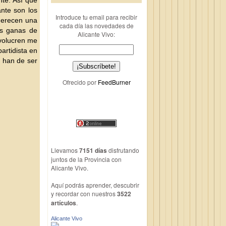
te. Así que
ante son los
Introduce tu email para recibir
 merecen una
cada día las novedades de
as ganas de
Alicante Vivo:
nvolucren me
artidista en
y han de ser
Ofrecido por
FeedBurner
Llevamos
7151 días
disfrutando
juntos de la Provincia con
Alicante Vivo.
Aquí podrás aprender, descubrir
y recordar con nuestros
3522
artículos
.
Alicante Vivo