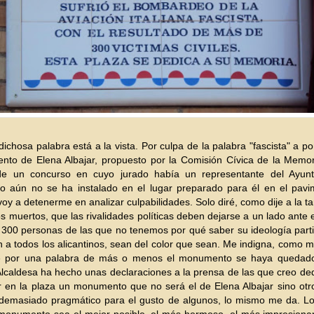
a dichosa palabra está a la vista. Por culpa de la palabra "fascista" a p
to de Elena Albajar, propuesto por la Comisión Cívica de la Memori
e un concurso en cuyo jurado había un representante del Ayunt
 aún no se ha instalado en el lugar preparado para él en el pavi
voy a detenerme en analizar culpabilidades. Solo diré, como dije a la ta
os muertos, que las rivalidades políticas deben dejarse a un lado ante el
300 personas de las que no tenemos por qué saber su ideología parti
 a todos los alicantinos, sean del color que sean. Me indigna, como 
e por una palabra de más o menos el monumento se haya quedado
Alcaldesa ha hecho unas declaraciones a la prensa de las que creo de
 en la plaza un monumento que no será el de Elena Albajar sino otr
 demasiado pragmático para el gusto de algunos, lo mismo me da. Lo