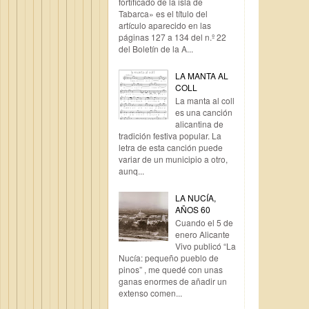
fortificado de la isla de
Tabarca» es el título del
artículo aparecido en las
páginas 127 a 134 del n.º 22
del Boletín de la A...
LA MANTA AL
COLL
La manta al coll
es una canción
alicantina de
tradición festiva popular. La
letra de esta canción puede
variar de un municipio a otro,
aunq...
LA NUCÍA,
AÑOS 60
Cuando el 5 de
enero Alicante
Vivo publicó “La
Nucía: pequeño pueblo de
pinos” , me quedé con unas
ganas enormes de añadir un
extenso comen...