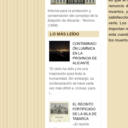
es que el 
renuncio d
Informe para la protección y
muertos, y
conservación del complejo de la
satisfacc
Estación de Alicante - Término
verlo. Los
(1858)
importan m
LO MÁS LEÍDO
esta cuest
los muerto
CONTAMINACI
ÓN LUMÍNICA
EN LA
PROVINCIA DE
ALICANTE
“El cielo ha sido y es una
inspiración para toda la
humanidad. Sin embargo, su
contemplación se hace cada
vez más difícil e, incluso, para
l...
EL RECINTO
FORTIFICADO
DE LA ISLA DE
TABARCA
«El recinto