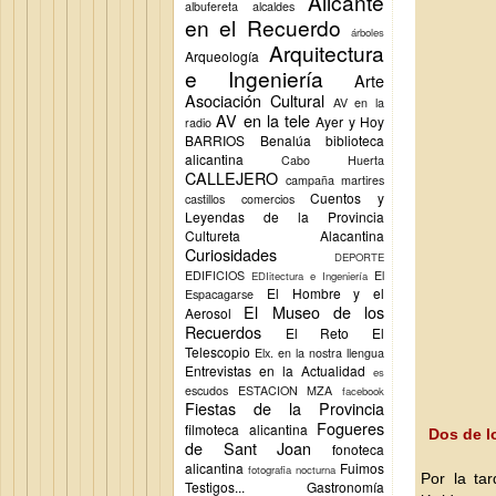
Alicante
albufereta
alcaldes
en el Recuerdo
árboles
Arquitectura
Arqueología
e Ingeniería
Arte
Asociación Cultural
AV en la
AV en la tele
Ayer y Hoy
radio
BARRIOS
Benalúa
biblioteca
alicantina
Cabo Huerta
CALLEJERO
campaña martires
Cuentos y
castillos
comercios
Leyendas de la Provincia
Cultureta Alacantina
Curiosidades
DEPORTE
EDIFICIOS
El
EDIitectura e Ingeniería
El Hombre y el
Espacagarse
El Museo de los
Aerosol
Recuerdos
El Reto
El
Telescopio
Elx.
en la nostra llengua
Entrevistas en la Actualidad
es
escudos
ESTACION MZA
facebook
Fiestas de la Provincia
Fogueres
filmoteca alicantina
Dos de l
de Sant Joan
fonoteca
alicantina
Fuimos
fotografia nocturna
Por la ta
Testigos...
Gastronomía