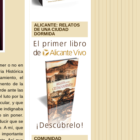
ALICANTE: RELATOS
DE UNA CIUDAD
DORMIDA
oner o no en
a Histórica
amiento, el
mento de la
rde ante las
 luto por la
cular, y que
me indignaba
 sin poner.
ducir que se
o. A mí, que
 importante
COMUNIDAD