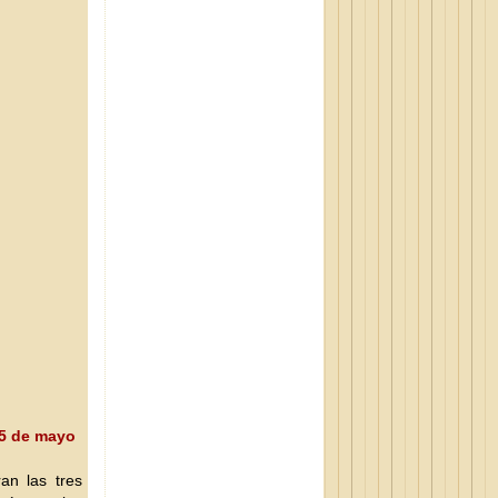
25 de mayo
an las tres