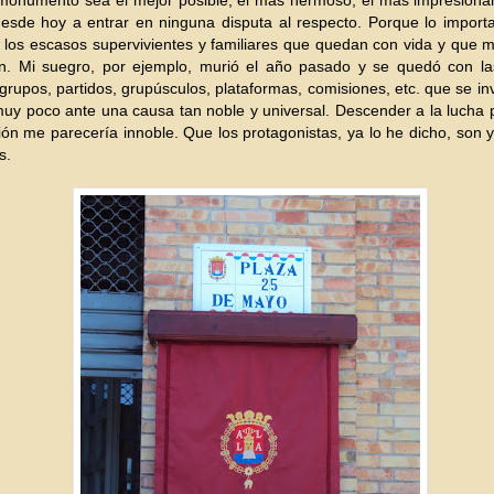
monumento sea el mejor posible, el más hermoso, el más impresionan
esde hoy a entrar en ninguna disputa al respecto. Porque lo import
 los escasos supervivientes y familiares que quedan con vida y que
ión. Mi suegro, por ejemplo, murió el año pasado y se quedó con l
 grupos, partidos, grupúsculos, plataformas, comisiones, etc. que se i
uy poco ante una causa tan noble y universal. Descender a la lucha p
ión me parecería innoble. Que los protagonistas, ya lo he dicho, son 
s.