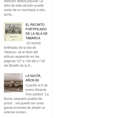
tradición festiva popular. La
letra de esta canción puede
variar de un municipio a otro,
aunq...
EL RECINTO
FORTIFICADO
DE LA ISLA DE
TABARCA
«El recinto
fortificado de la isla de
Tabarca» es el título del
artículo aparecido en las
páginas 127 a 134 del n.º 22
del Boletín de la A...
LA NUCÍA,
AÑOS 60
Cuando el 5 de
enero Alicante
Vivo publicó “La
Nucía: pequeño pueblo de
pinos” , me quedé con unas
ganas enormes de añadir un
extenso comen...