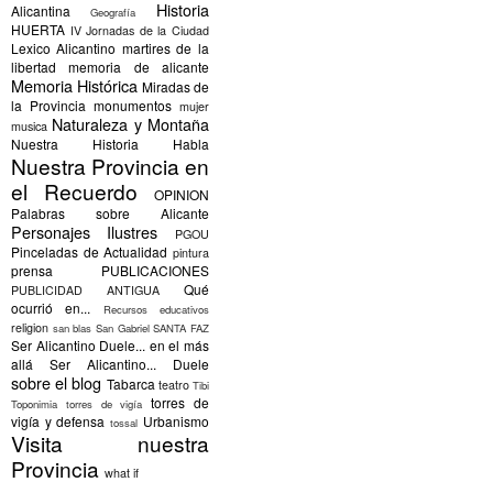
Historia
Alicantina
Geografía
HUERTA
IV Jornadas de la Ciudad
Lexico Alicantino
martires de la
libertad
memoria de alicante
Memoria Histórica
Miradas de
la Provincia
monumentos
mujer
Naturaleza y Montaña
musica
Nuestra Historia Habla
Nuestra Provincia en
el Recuerdo
OPINION
Palabras sobre Alicante
Personajes Ilustres
PGOU
Pinceladas de Actualidad
pintura
prensa
PUBLICACIONES
Qué
PUBLICIDAD ANTIGUA
ocurrió en...
Recursos educativos
religion
san blas
San Gabriel
SANTA FAZ
Ser Alicantino Duele... en el más
allá
Ser Alicantino... Duele
sobre el blog
Tabarca
teatro
Tibi
torres de
Toponimia
torres de vigía
vigía y defensa
Urbanismo
tossal
Visita nuestra
Provincia
what if