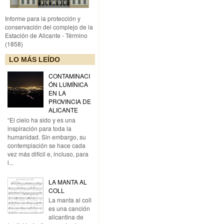
Informe para la protección y
conservación del complejo de la
Estación de Alicante - Término
(1858)
LO MÁS LEÍDO
CONTAMINACI
ÓN LUMÍNICA
EN LA
PROVINCIA DE
ALICANTE
“El cielo ha sido y es una
inspiración para toda la
humanidad. Sin embargo, su
contemplación se hace cada
vez más difícil e, incluso, para
l...
LA MANTA AL
COLL
La manta al coll
es una canción
alicantina de