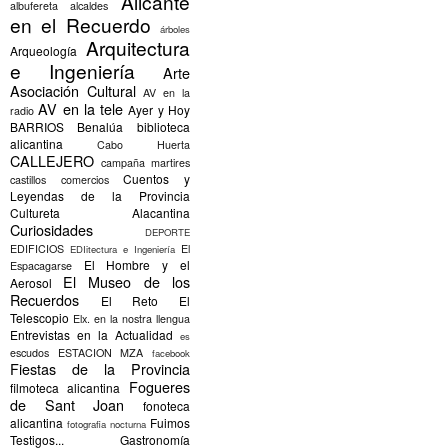
Alicante
albufereta
alcaldes
en el Recuerdo
árboles
Arquitectura
Arqueología
e Ingeniería
Arte
Asociación Cultural
AV en la
AV en la tele
Ayer y Hoy
radio
BARRIOS
Benalúa
biblioteca
alicantina
Cabo Huerta
CALLEJERO
campaña martires
Cuentos y
castillos
comercios
Leyendas de la Provincia
Cultureta Alacantina
Curiosidades
DEPORTE
EDIFICIOS
El
EDIitectura e Ingeniería
El Hombre y el
Espacagarse
El Museo de los
Aerosol
Recuerdos
El Reto
El
Telescopio
Elx.
en la nostra llengua
Entrevistas en la Actualidad
es
escudos
ESTACION MZA
facebook
Fiestas de la Provincia
Fogueres
filmoteca alicantina
de Sant Joan
fonoteca
alicantina
Fuimos
fotografia nocturna
Testigos...
Gastronomía