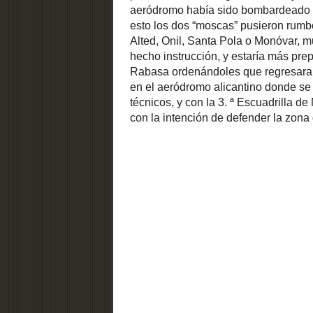
habían tra
RASCACIELOS
zona de Al
ALICANTINOS
Odiados por
unos...,
alabados por
los otros. Considerados por
unos como la mejor manera de
construir y de aprovechar el
suelo libre para más...
DESCÚBRENOS
Mientras, 
CATEGORÍAS
gobierno:
Actualidad
adivina...
'Savoia';