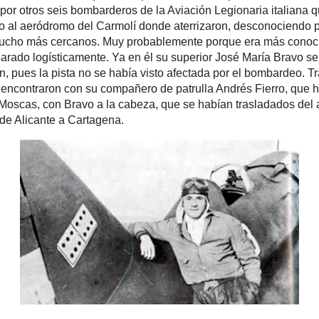
sladados del aeródromo de Liria al de Rabasa, con la intención de 
icante a Cartagena.
Francisco Tarazona junto a su mosca,
con el seis doble pintado en su fuselaje.
ese mismo día, el gobernador civil de la provincia enviaba el siguiente 
“A las 10:30 del día de hoy, han volado sobre el campo de Rabasa,
 arrojando sobre el mismo 50 bombas explosivas de 100kg y 40 ince