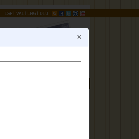
O
AUTORÍA
5 marzo 2024
TE
sangrientos
de refugios,
aeródromo de