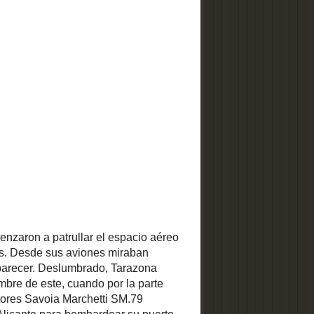
or la parte
Introduce tu email para recibir
 Eran seis
cada día las novedades de
 Legionaria
Alicante Vivo:
mbardear su
metros, los
l mar para
os italianos
e lanzaron a
Ofrecido por
FeedBurner
ara intentar
u formación
 torres. El
ue tuvo que
, no fueron
ctaron sin
Llevamos
7151 días
disfrutando
 formación,
juntos de la Provincia con
s bombas al
Alicante Vivo.
 de ellos y
y Fierro se
Aquí podrás aprender, descubrir
menzando a
y recordar con nuestros
3522
 le siguió,
artículos
.
 se lanzaba
Alicante Vivo
rarle, pero