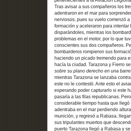
fortificado de la isla de
sorprenden
Tabarca» es el título del
cuyo moto
artículo aparecido en las
este hacía
páginas 127 a 134 del n.º 22
del Boletín de la A...
aeronave p
en un ext
LA MANTA AL
cerca del
COLL
parado se 
La manta al coll
por miedo 
es una canción
la conclus
alicantina de
sus tripu
tradición festiva popular. La
satisfacci
letra de esta canción puede
con Yuste
variar de un municipio a otro,
aunq...
aeródromo
italiana 
LA NUCÍA,
aeródromo 
AÑOS 60
Alted, On
Cuando el 5 de
más conoci
enero Alicante
logísticam
Vivo publicó “La
Rabasa or
Nucía: pequeño pueblo de
bombardeo
pinos” , me quedé con unas
ganas enormes de añadir un
encontrar
extenso comen...
problemas