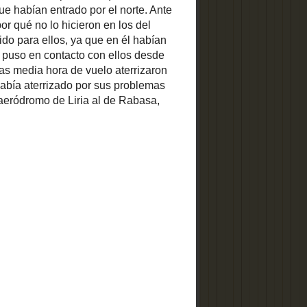
defender la
AUTORÍA. RESPETE
NUESTRO PROYECTO
Alicante Vivo
está publicado
bajo
Licencia Creative
Commons
, con condiciones
detalladas en
nuestra
declaración de contenidos,
autoría y derechos de propiedad
intelectual
Si usted desea
utilizar, copiar o reproducir algún
contenido para algún fin no
comercial, por favor respete el
trabajo y el esfuerzo realizado y
reconózcanos como la fuente de
información enlazándonos. Para
otras consultas más específicas,
contacte con nosotros
.
telegrama al
 9 aparatos
ndiarias de