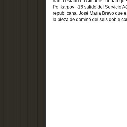
identificati
Disminuir texto
ARCHIVO DE
TELEVISIÓN - ALICANTE
VIVO
Vuelve a ver nuestros programas
de "La Explanada" de AlacantíTV
SALVEMOS LA
Por esa r
ESTACIÓN MÁS
ANTIGUA DE ESPAÑA
Rabasa, y 
efectuaba 
constantem
pudiera ap