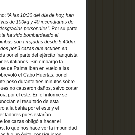
 no hay que
a siguiente
bardeado el
total de 60
0 bombas de
e acuden en
zas solo es
s sesgada o
 embargo la
scuadrillas
 luego solo
or el norte,
n bombas de
nazados por
o cortar las
bombarderos
 no sucedió,
cución. Por
e entró a la
anos que, al
eresados en
ó a hacer el
 protección