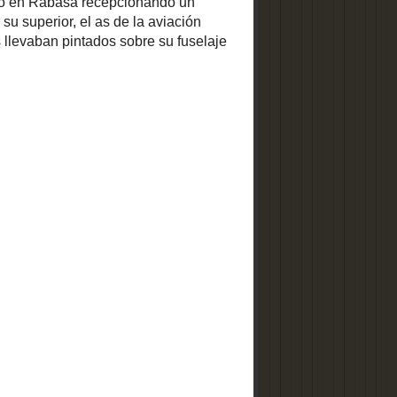
ALICANTE: RELATOS
DE UNA CIUDAD
DORMIDA
eródromo de
el puerto se
ones miraban
 enemigo que
COMUNIDAD
rir si algún