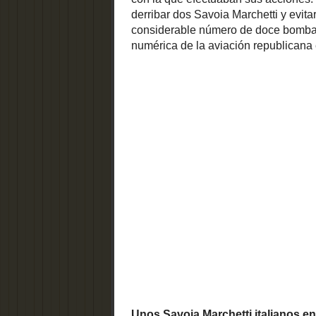
Historia
Alicantina
Geografía
de cazas, 
HUERTA
IV Jornadas de la Ciudad
ello se pu
Lexico Alicantino
martires de la
dos Savoia
libertad
memoria de alicante
bahía y pu
Memoria Histórica
Miradas de
que entrar
la Provincia
monumentos
mujer
Naturaleza y Montaña
republican
musica
Nuestra Historia Habla
Nuestra Provincia en
el Recuerdo
OPINION
Palabras sobre Alicante
Personajes Ilustres
PGOU
Pinceladas de Actualidad
pintura
prensa
PUBLICACIONES
Qué
PUBLICIDAD ANTIGUA
ocurrió en...
Recursos educativos
religion
san blas
San Gabriel
SANTA FAZ
Ser Alicantino Duele... en el más
allá
Ser Alicantino... Duele
sobre el blog
Tabarca
teatro
Tibi
torres de
Toponimia
torres de vigía
vigía y defensa
Urbanismo
tossal
Visita nuestra
Provincia
what if