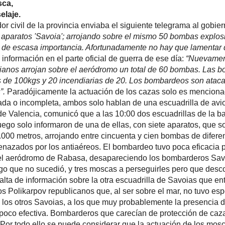
 han causado desperfectos de escasa importancia. Afortunadamente
desgracias personales”
. Por su parte los sublevados escribían l
n en el parte oficial de guerra de ese día:
“Nuevamente ha sido bom
 de Rabasa, 5 aviones italianos arrojan sobre el aeródromo un 
as bombas son arrojadas desde 5.400m. En las que se encuentran 4
20 incendiarias de 20. Los bombardeos son atacados por 3 cazas qu
ponen en fuga a los aviones”.
Paradójicamente la actuación de los ca
 por el parte del ejército franquista. Como vemos la información e
a, ambos solo hablan de una escuadrilla de aviones italianos. Sin
endro de Observaciones de Valencia, comunicó que a las 10:00 dos e
 de Palma iban en vuelo a las 9:50 hacia la costa alicantina. Pero
 de una de ellas, con siete aparatos, que sobrevoló el Cabo Huertas, p
10:30 y las 10:40, a 4.000 metros, arrojando entre cincuenta y cie
peso durante tres minutos sobre el aeródromo de Rabasa, siendo ame
reos. El bombardeo tuvo poca eficacia pues no causaron daños, salv
iones telefónicas con el aeródromo de Rabasa, desapareciendo los 
 el este. En el informe se menciona que Salió un avión Fiat, algo que
cas a perseguirles pero que desconocían el resultado de esta perse
vemos la falta de información sobre la otra escuadrilla de Savoias qu
el este y el resultado de su enfrentamiento con los Polikarpov republic
el mar, no tuvo espectadores pues estarían guareciéndose o más int
Savoias, a los que muy probablemente la presencia de los cazas oblig
de manera precipitada y poco efectiva. Bombarderos que carecían de