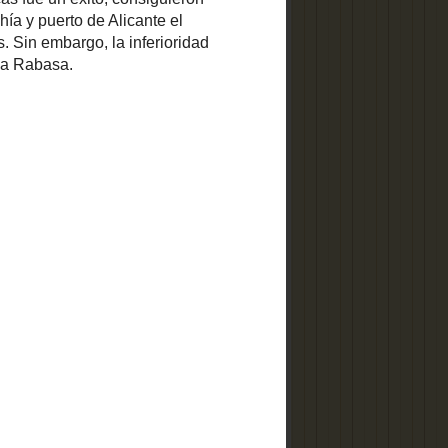
s. Por todo
ron derribar
revolaron la
 escuadrilla
 la aviación
basa.