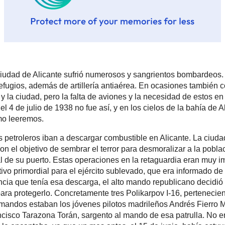
entaron proteger el puerto y la ciudad, pero la falta de aviones y la 
l frente hicieron que estos jugaran un papel muy discreto. Sin emba
938 no fue así, y en los cielos de la bahía de Alicante se produjo un
ombardeo de su puerto, como leeremos.
del 4 de julio de 1938 dos petroleros iban a descargar combustible 
 estaba sufriendo los sangrientos bombardeos de la aviación fasc
de sembrar el terror para desmoralizar a la población civil, y d
nes estratégicas de la ciudad, en especial de su puerto. Estas opera
a eran muy importantes para mantener la logística republicana, y a 
o primordial para el ejército sublevado, que era informado de ellas p
onsciente de ello, y ante la importancia que tenía esa descarga, e
o decidió trasladar a una patrulla aérea desde el aeródromo de Liria 
gerlo. Concretamente tres Polikarpov I-16, pertenecientes a la 3.ª Es
í llamados popularmente, a cuyos mandos estaban los jóvenes piloto
erro Menu y Vicente Yuste Gorbatón, junto al valenciano, nacido
 Tarazona Torán, sargento al mando de esa patrulla. No era la prim
o había estado en Alicante, ciudad que le encantaba, ya que un mes 
había estuvo en Rabasa recepcionando un Polikarpov I-16 salido del Se
ción, SAF-15, de Alicante, siguiendo órdenes de su superior, el as de
a, José María Bravo que estaba al frente de la 3.ª Escuadrilla de Mo
levaban pintados sobre su fuselaje la pieza de dominó del seis dob