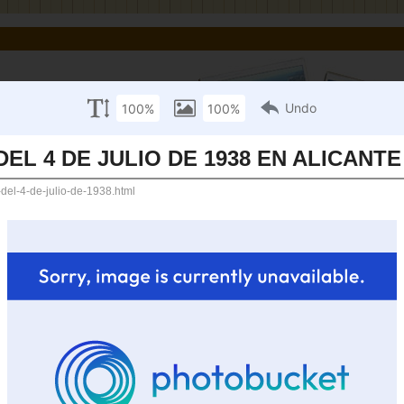
BLICACIONES
ARCHIVO
RECURSOS EDUCATIVOS
CONTACT
1
BATE AÉREO DEL 4 DE JULIO DE 1938 EN ALICAN
 por
Ernesto Martín Martínez
a Guerra Civil española la ciudad de Alicante sufrió numerosos y 
. Para intentar protegerse de ellos contó con un importante número 
artillería antiaérea. En ocasiones también con cazas que desde el 