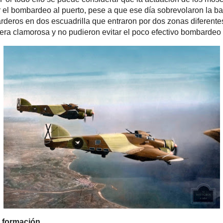
lo que nos hace ver la impunidad con la que efectuaban sus accione
ede considerar que la actuación de los moscas fue un éxito, consiguie
 Marchetti y evitar el bombardeo al puerto, pese a que ese día sob
erto de Alicante el considerable número de doce bombarderos en dos
on por dos zonas diferentes. Sin embargo, la inferioridad numérica de
a era clamorosa y no pudieron evitar el poco efectivo bombardeo a Ra