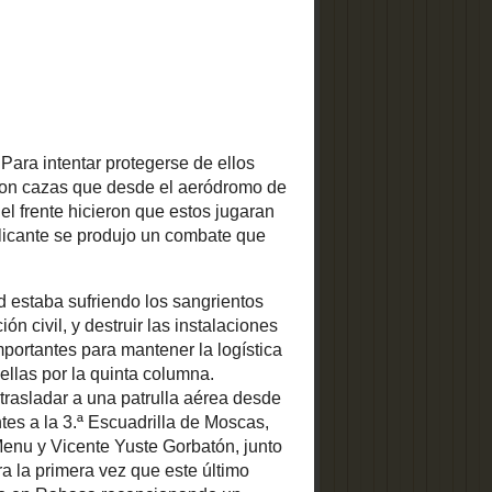
necesidad de
rgo, el 4 de
 combate que
en Alicante.
ista con el
CALLEJERO
estruir las
BIOGRÁFICO DEL
BARRIO DE BENALÚA
ciones en la
su vez, eran
or la quinta
l alto mando
al de Rabasa
cuadrilla de
s madrileños
 en Méjico,
era vez que
antes, el 15
rvicio Aéreo
 la aviación
scas y cuyos
le como seña