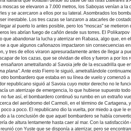
temente este no le contestó. Ante esto el aviador republicano sigu
r derecho no le funcionaba, muy probablemente esperando poder ca
 un aterrizaje de emergencia, lo que hubiese supuesto todo un triunf
asaría a las filas republicanas. Pero no fue así, el bombardero conti
raño vuelo mientras Tarazona le seguía un considerable tiempo hast
 aeródromo del Carmoli, en el término de Cartagena, y el Savoia c
adentraba en el mar perdiendo altura poco a poco. El republicano di
a que le escaseara el combustible y la munición, y regresó a Rabasa
ión de que aquel bombardero se había convertido en un avión fantas
lantes muertos que descendería de altura lentamente hasta caer al 
ón de haber evitado el bombardeo al puerto Tarazona llegó a Rabasa
 que se disponía a aterrizar, pero se encontraron con la sorpres
 había sido bombardeado por otros seis bombarderos de la Aviación
que habían entrado por el norte. Ante esto los dos “moscas” pusier
del Carmolí donde aterrizaron, desconociendo por qué no lo hiciero
il, Santa Pola o Monóvar, mucho más cercanos. Muy probablemente
do para ellos, ya que en él habían hecho instrucción, y estaría má
ente. Ya en él su superior José María Bravo se puso en contacto con
denándoles que regresaran, pues la pista no se había visto afec
. Tras media hora de vuelo aterrizaron en el aeródromo alicanti
on con su compañero de patrulla Andrés Fierro, que había aterriz
 técnicos, y con la 3. ª Escuadrilla de Moscas, con Bravo a la cab