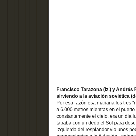
avión pre
Informe para la protección y
izquierd
conservación del complejo de la
bombarder
Estación de Alicante - Término
Italiana 
(1858)
puerto. T
Saboyas v
LO MÁS LEÍDO
sorprender
CONTAMINACI
se pusiero
ÓN LUMÍNICA
atacarles 
EN LA
llegar al 
PROVINCIA DE
disparánd
ALICANTE
Polikarpo
“El cielo ha sido y es una
inspiración para toda la
abandonar 
humanidad. Sin embargo, su
conscien
contemplación se hace cada
consecuen
vez más difícil e, incluso, para
y tres de 
l...
mar y hac
fueron a 
EL RECINTO
ensañaron 
FORTIFICADO
DE LA ISLA DE
girar so
TABARCA
ametrallá
«El recinto
contra ot