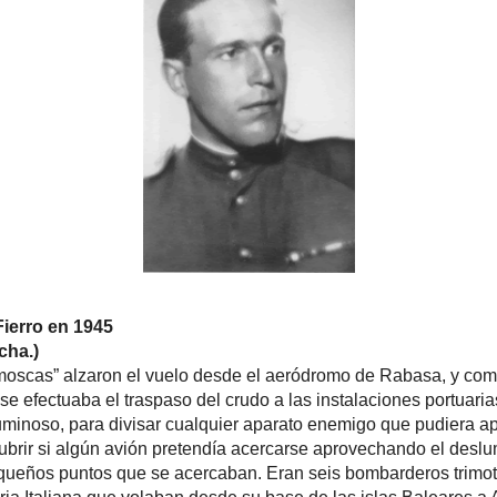
tendía acercarse aprovechando el deslumbre de este, cuando p
a del resplandor vio unos pequeños puntos que se acercaban.
os trimotores Savoia Marchetti SM.79 pertenecientes a la Aviación
que volaban desde su base de las islas Baleares a Alicante para bo
ras avisar a sus compañeros los tres moscas se elevaron a 7.000 
enían a la considerable altitud de 5.000, se adentraron en e
les y se acercaron a ellos por su lateral. Asombrados los bombarder
n nerviosos, pues su vuelo comenzó a ser inestable. Los tres cazas s
de costado. Ante esto los Savoia cerraron la formación y aceleraron p
puerto lo antes posible, pero los “moscas” se metieron dentro de s
oles, mientras los bombarderos les abrían fuego de cañón desde sus
v de Andrés Fierro comenzó a tener problemas en el motor, por lo q
la lucha y aterrizar en Rabasa, algo que, en el fragor del combate
tes sus dos compañeros. Pese a que algunos cañonazos impa
cias en el aeroplano de de Tarazona, los bombarderos rompieron sus
ellos viraron apresuradamente antes de llegar a puerto lanzando su
iendo un picado tremendo para escapar de los cazas, que se olvidan
por los restantes que seguían su rumbo hacía la ciudad. Tarazona 
ametrallando al Savoia jefe de la escuadrilla que empezó a arder
“co
bre su plano derecho en una barrena plana”
. Ante esto Fierro
ndole continuamente por si fuera una artimaña, mientras Tarazona
ro bombardero que estaba en su línea de vuelo y comenzó a dispa