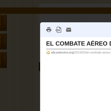
INICIO
ASOCIACIÓN CULTURAL
PU
EL COM
Publicado
Durante l
bombardeos
además de 