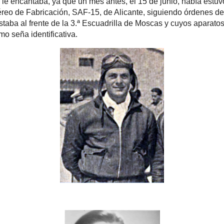
va.
Francisco Tarazona (iz.) y Andrés Fierro en 1945
sirviendo a la aviación soviética (dcha.)
azón esa mañana los tres “moscas” alzaron el vuelo desde el a
comenzaron a patrullar el espacio aéreo a 6.000 metros mientras en 
el traspaso del crudo a las instalaciones portuarias. Desde sus avi
ente el cielo, era un día luminoso, para divisar cualquier aparato
arecer. Deslumbrado, Tarazona tapaba con un dedo el Sol para descub