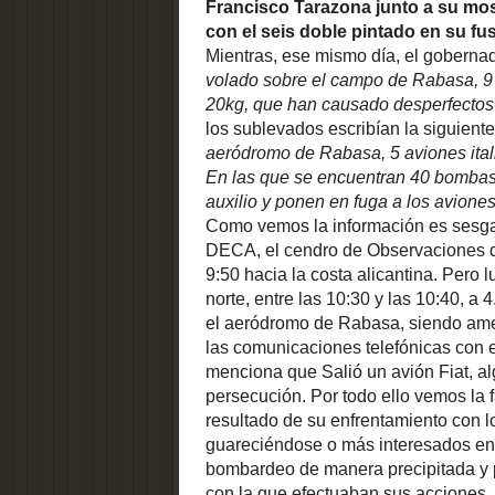
Alicante
20kg, que
albufereta
alcaldes
en el Recuerdo
lamentar 
árboles
Arquitectura
informació
Arqueología
aeródromo
e Ingeniería
Arte
bombas. L
Asociación Cultural
AV en la
100kgs y 
AV en la tele
Ayer y Hoy
radio
auxilio y 
BARRIOS
Benalúa
biblioteca
mencionada
alicantina
Cabo Huerta
CALLEJERO
incomplet
campaña martires
Cuentos y
castillos
comercios
DECA, el c
Leyendas de la Provincia
de la base
Cultureta Alacantina
informaron
Curiosidades
DEPORTE
entre las 
EDIFICIOS
El
EDIitectura e Ingeniería
diferente 
El Hombre y el
Espacagarse
El Museo de los
Aerosol
los antiaé
Recuerdos
El Reto
El
comunicac
Telescopio
Elx.
en la nostra llengua
Savoia por
Entrevistas en la Actualidad
es
y tres mos
escudos
ESTACION MZA
facebook
todo ello 
Fiestas de la Provincia
bahía por 
Fogueres
filmoteca alicantina
de Sant Joan
ser sobre 
fonoteca
alicantina
Fuimos
los otros 
fotografia nocturna
Testigos...
Gastronomía
bombardeo 