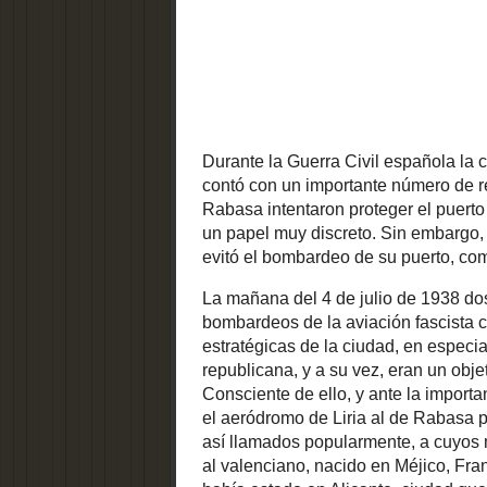
Rabasa int
estos en e
julio de 1
evitó el b
La mañana 
La ciudad
objetivo 
Aumentar texto
instalacio
retaguardi
un objetiv
columna. C
republican
para prote
Moscas, as
Andrés Fi
Francisco
este últim
de junio, 
de Fabrica
republican
aparatos l