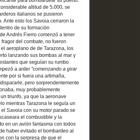
ió al Savoia
Promociona también tu página
pturarlo si
o, ya que la
ALICANTE EN EL AULA
nuó su rumbo
a que llegó
on su motor
o la vuelta,
, llegando a
ma con todos
mar. Con la
 y se reunió
a de que el
 Legionaria
on rumbo al
n en los del
 porque era
EL TIEMPO
s preparado
 ellos desde
tada por el
no donde se
ado por sus
eza, que se