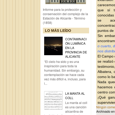
carecemos
Informe para la protección y
que sí t
conservación del complejo de la
conocidas 
Estación de Alicante - Término
se ace
(1858)
concentra
LO MÁS LEÍDO
puntos de 
Sin embar
CONTAMINACI
encontram
ÓN LUMÍNICA
o cuarto, 
EN LA
nos distri
PROVINCIA DE
El Campo d
ALICANTE
“El cielo ha sido y es una
se realizó
inspiración para toda la
testimonio
humanidad. Sin embargo, su
Albatera,
contemplación se hace cada
como lo ba
vez más difícil e, incluso, para
Nada qued
l...
hacemos d
centro com
LA MANTA AL
¡Qué gana
COLL
La manta al coll
supervivie
es una canción
Ningún comen
alicantina de
Archivado e