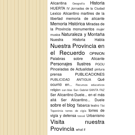
Historia
Alicantina
Geografía
HUERTA
IV Jornadas de la Ciudad
Lexico Alicantino
martires de la
libertad
memoria de alicante
Memoria Histórica
Miradas de
la Provincia
monumentos
mujer
Naturaleza y Montaña
musica
Nuestra Historia Habla
Nuestra Provincia en
el Recuerdo
OPINION
Palabras sobre Alicante
Personajes Ilustres
PGOU
Pinceladas de Actualidad
pintura
prensa
PUBLICACIONES
Qué
PUBLICIDAD ANTIGUA
ocurrió en...
Recursos educativos
religion
san blas
San Gabriel
SANTA FAZ
Ser Alicantino Duele... en el más
allá
Ser Alicantino... Duele
sobre el blog
Tabarca
teatro
Tibi
torres de
Toponimia
torres de vigía
vigía y defensa
Urbanismo
tossal
Visita nuestra
Provincia
what if