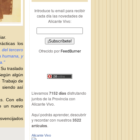
Introduce tu email para recibir
cada día las novedades de
Alicante Vivo:
iar.
ácticas los
 del tercero
Ofrecido por
FeedBurner
ia humana, y
a."
 Su traslado
 Según algún
e Trabajo de
 siendo así
Llevamos
7152 días
disfrutando
juntos de la Provincia con
s. Con ello
Alicante Vivo.
de un nuevo
Aquí podrás aprender, descubrir
vencijados
y recordar con nuestros
3522
artículos
.
Alicante Vivo