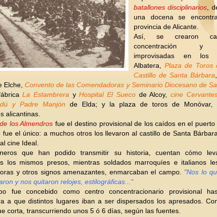
batallones disciplinarios
, d
una docena se encontr
provincia de Alicante.
Así, se crearon c
concentración y p
improvisadas en lo
Albatera,
Plaza de Toros 
Castillo de Santa Bárbara
 Elche,
Convento de las Comendadoras y Seminario Diocesano de Sa
fábrica
La Estambrera
y
Hospital El Sueco
de Alcoy,
cine Cervante
rdú y Padre Manjón
de Elda; y la plaza de toros de Monóvar, e
s alicantinas.
e los Almendros
fue el destino provisional de los caídos en el puerto 
fue el único: a muchos otros los llevaron al castillo de Santa Bárbara
al cine Ideal.
oneros que han podido transmitir su historia, cuentan cómo lev
s los mismos presos, mientras soldados marroquíes e italianos le
doras y otros signos amenazantes, enmarcaban el campo.
"Nos lo qu
on y nos quitaron relojes, estilográficas..."
o fue concebido como centro concentracionario provisional ha
a a que distintos lugares iban a ser dispersados los apresados. Co
ue corta, transcurriendo unos 5 ó 6 días, según las fuentes.