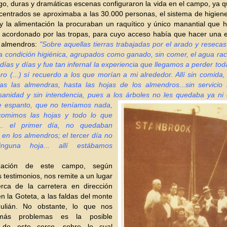
o, duras y dramáticas escenas configuraron la vida en el campo, ya qu
centrados se aproximaba a las 30.000 personas, el sistema de higien
y la alimentación la procuraban un raquítico y único manantial que 
o acordonado por las tropas, para cuyo acceso había que hacer una 
s almendros:
"Sobre aquellas tierras trabajadas por el arado y resecas 
a condición higiénica, agrupados como ganado, sin comer, el agua ra
 días y días y fue tan infernal la experiencia que llegamos a perder tod
ro (...) sí recuerdo a los que morían a mi alrededor. Allí sin comida,
as las almendras, hasta las hojas de los almendros...sin servicio
sanidad y sin intendencia, pues a los árboles no les quedaba ya ni 
de
espanto, que no teníamos nada,
omimos las hojas y todo lo que
... el primer día, no quedaban
en los almendros; el tercer día no
inguna hoja... allí estábamos
ización de este campo, según
testimonios, nos remite a un lugar
erca de la carretera en dirección
en la Goteta, a las faldas del monte
ulián. No obstante, lo que nos
más problemas es la posible
n de este cerco, sobre lo cual