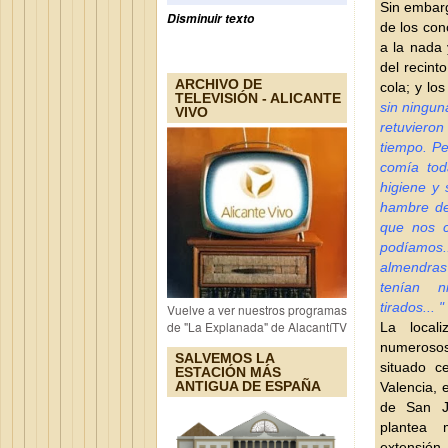
Sin embarg
Disminuir texto
de los con
a la nada 
del recint
ARCHIVO DE
cola; y lo
TELEVISIÓN - ALICANTE
sin ningun
VIVO
retuvieron
tiempo. Pe
comía tod
higiene y 
hambre 
que nos c
podíamos
almendras 
tenían n
tirados... "
Vuelve a ver nuestros programas
de "La Explanada" de AlacantíTV
La local
numerosos 
SALVEMOS LA
situado c
ESTACIÓN MÁS
ANTIGUA DE ESPAÑA
Valencia, 
de San J
plantea 
extensió