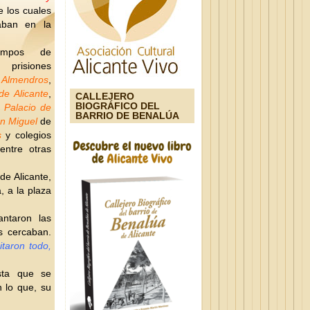
e los cuales
aban en la
ampos de
risiones
s
Almendros
,
de Alicante
,
CALLEJERO
BIOGRÁFICO DEL
,
Palacio de
BARRIO DE BENALÚA
n Miguel
de
s
y colegios
ntre otras
de Alicante,
, a la plaza
antaron las
s cercaban.
itaron todo,
sta que se
n lo que, su