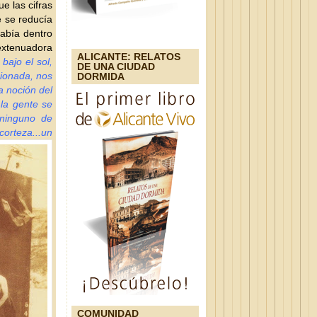
e las cifras
e se reducía
había dentro
extenuadora
ALICANTE: RELATOS
bajo el sol,
DE UNA CIUDAD
cionada, nos
DORMIDA
a noción del
 la gente se
 ninguno de
corteza...un
COMUNIDAD