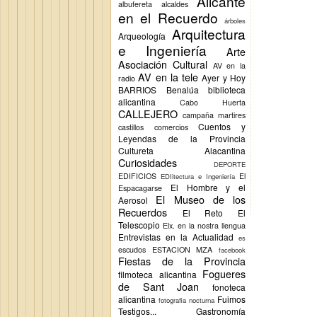
Alicante
albufereta
alcaldes
en el Recuerdo
árboles
Arquitectura
Arqueología
e Ingeniería
Arte
Asociación Cultural
AV en la
AV en la tele
Ayer y Hoy
radio
BARRIOS
Benalúa
biblioteca
alicantina
Cabo Huerta
CALLEJERO
campaña martires
Cuentos y
castillos
comercios
Leyendas de la Provincia
Cultureta Alacantina
Curiosidades
DEPORTE
EDIFICIOS
El
EDIitectura e Ingeniería
El Hombre y el
Espacagarse
El Museo de los
Aerosol
Recuerdos
El Reto
El
Telescopio
Elx.
en la nostra llengua
Entrevistas en la Actualidad
es
escudos
ESTACION MZA
facebook
Fiestas de la Provincia
Fogueres
filmoteca alicantina
de Sant Joan
fonoteca
alicantina
Fuimos
fotografia nocturna
Testigos...
Gastronomía