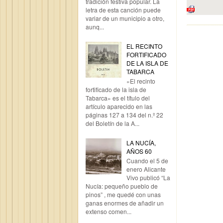
tradición festiva popular. La
letra de esta canción puede
variar de un municipio a otro,
aunq...
EL RECINTO
FORTIFICADO
DE LA ISLA DE
TABARCA
«El recinto
fortificado de la isla de
Tabarca» es el título del
artículo aparecido en las
páginas 127 a 134 del n.º 22
del Boletín de la A...
LA NUCÍA,
AÑOS 60
Cuando el 5 de
enero Alicante
Vivo publicó “La
Nucía: pequeño pueblo de
pinos” , me quedé con unas
ganas enormes de añadir un
extenso comen...