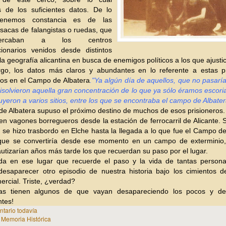
 de los suficientes datos. De lo
enemos constancia es de las
sacas de falangistas o ruedas, que
rcaban a los centros
cionarios venidos desde distintos
la geografía alicantina en busca de enemigos políticos a los que ajustic
go, los datos más claros y abundantes en lo referente a estas pr
os en el Campo de Albatera
."Ya algún día de aquellos, que no pasaría
disolvieron aquella gran concentración de lo que ya sólo éramos escor
buyeron a varios sitios, entre los que se encontraba el campo de Albater
e Albatera supuso el próximo destino de muchos de esos prisioneros.
 en vagones borregueros desde la estación de ferrocarril de Alicante.
, se hizo trasbordo en Elche hasta la llegada a lo que fue el Campo d
 que se convertiría desde ese momento en un campo de exterminio,
utizarían años más tarde los que recuerdan su paso por el lugar.
a en ese lugar que recuerde el paso y la vida de tantas persona
esaparecer otro episodio de nuestra historia bajo los cimientos 
ercial. Triste, ¿verdad?
s tienen algunos de que vayan desapareciendo los pocos y des
ntes!
tario todavía
n
Memoria Histórica