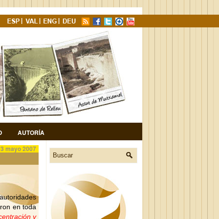
O
AUTORÍA
13 mayo 2007
 autoridades
aron en toda
entración y