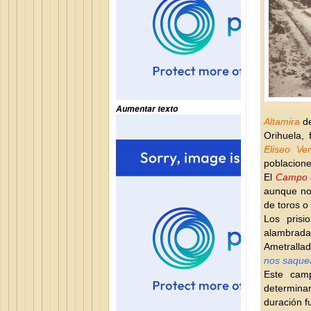
Aumentar texto
Altamira
de
Orihuela, 
Eliseo Ve
poblacione
El
Campo d
aunque no 
de toros o 
Los prisi
alambrada
Ametralla
nos saquear
Este camp
determinar
duración f