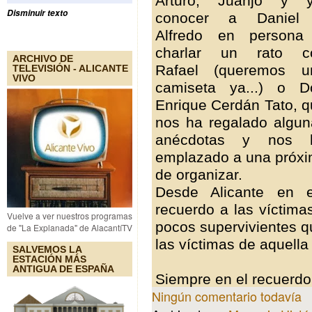
Arturo, Juanjo y y
Disminuir texto
conocer a Daniel
Alfredo en persona
charlar un rato c
ARCHIVO DE
Rafael (queremos u
TELEVISIÓN - ALICANTE
VIVO
camiseta ya...) o D
Enrique Cerdán Tato, 
nos ha regalado algun
anécdotas y nos 
emplazado a una próxim
de organizar.
Desde Alicante en e
recuerdo a las víctim
Vuelve a ver nuestros programas
pocos supervivientes qu
de "La Explanada" de AlacantíTV
las víctimas de aquella
SALVEMOS LA
ESTACIÓN MÁS
ANTIGUA DE ESPAÑA
Siempre en el recuerdo
Ningún comentario todavía