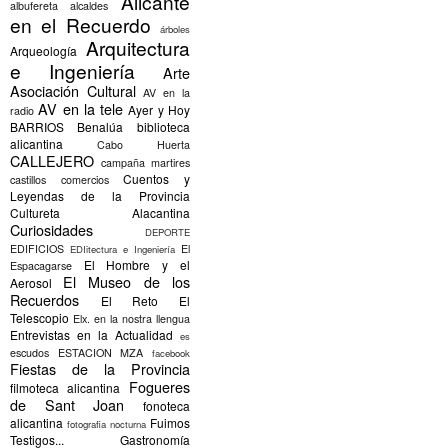
Alicante
albufereta
alcaldes
en el Recuerdo
árboles
Arquitectura
Arqueología
e Ingeniería
Arte
Asociación Cultural
AV en la
AV en la tele
Ayer y Hoy
radio
BARRIOS
Benalúa
biblioteca
alicantina
Cabo Huerta
CALLEJERO
campaña martires
Cuentos y
castillos
comercios
Leyendas de la Provincia
Cultureta Alacantina
Curiosidades
DEPORTE
EDIFICIOS
El
EDIitectura e Ingeniería
El Hombre y el
Espacagarse
El Museo de los
Aerosol
Recuerdos
El Reto
El
Telescopio
Elx.
en la nostra llengua
Entrevistas en la Actualidad
es
escudos
ESTACION MZA
facebook
Fiestas de la Provincia
Fogueres
filmoteca alicantina
de Sant Joan
fonoteca
alicantina
Fuimos
fotografia nocturna
Testigos...
Gastronomía