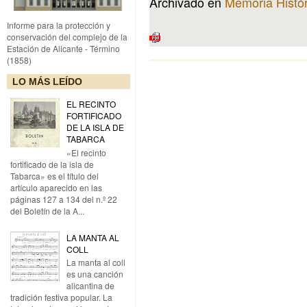
Archivado en
Memoria Histór
Informe para la protección y
conservación del complejo de la
Estación de Alicante - Término
(1858)
LO MÁS LEÍDO
EL RECINTO
FORTIFICADO
DE LA ISLA DE
TABARCA
«El recinto
fortificado de la isla de
Tabarca» es el título del
artículo aparecido en las
páginas 127 a 134 del n.º 22
del Boletín de la A...
LA MANTA AL
COLL
La manta al coll
es una canción
alicantina de
tradición festiva popular. La