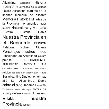
Historia
Alicantina
Geografía
HUERTA
IV Jornadas de la Ciudad
Lexico Alicantino
martires de la
libertad
memoria de alicante
Memoria Histórica
Miradas de
la Provincia
monumentos
mujer
Naturaleza y Montaña
musica
Nuestra Historia Habla
Nuestra Provincia en
el Recuerdo
OPINION
Palabras sobre Alicante
Personajes Ilustres
PGOU
Pinceladas de Actualidad
pintura
prensa
PUBLICACIONES
Qué
PUBLICIDAD ANTIGUA
ocurrió en...
Recursos educativos
religion
san blas
San Gabriel
SANTA FAZ
Ser Alicantino Duele... en el más
allá
Ser Alicantino... Duele
sobre el blog
Tabarca
teatro
Tibi
torres de
Toponimia
torres de vigía
vigía y defensa
Urbanismo
tossal
Visita nuestra
Provincia
what if