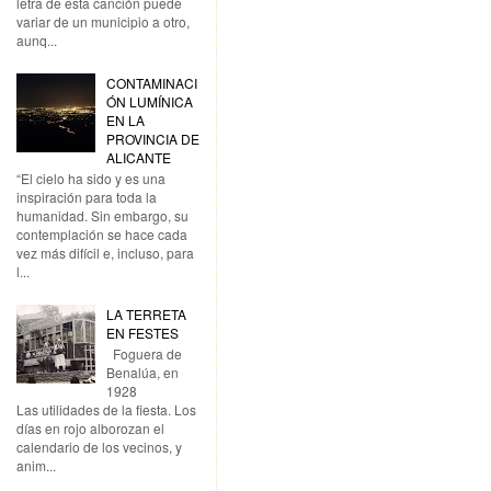
letra de esta canción puede
variar de un municipio a otro,
aunq...
CONTAMINACI
ÓN LUMÍNICA
EN LA
PROVINCIA DE
ALICANTE
“El cielo ha sido y es una
inspiración para toda la
humanidad. Sin embargo, su
contemplación se hace cada
vez más difícil e, incluso, para
l...
LA TERRETA
EN FESTES
Foguera de
Benalúa, en
1928
Las utilidades de la fiesta. Los
días en rojo alborozan el
calendario de los vecinos, y
anim...