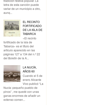
tradición festiva popular. La
letra de esta canción puede
variar de un municipio a otro,
aunq...
EL RECINTO
FORTIFICADO
DE LA ISLA DE
TABARCA
«El recinto
fortificado de la isla de
Tabarca» es el título del
artículo aparecido en las
páginas 127 a 134 del n.º 22
del Boletín de la A...
LA NUCÍA,
AÑOS 60
Cuando el 5 de
enero Alicante
Vivo publicó “La
Nucía: pequeño pueblo de
pinos” , me quedé con unas
ganas enormes de añadir un
extenso comen...