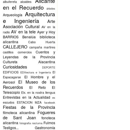
Alicante
albufereta
alcaldes
en el Recuerdo
árboles
Arquitectura
Arqueología
e Ingeniería
Arte
Asociación Cultural
AV en la
AV en la tele
Ayer y Hoy
radio
BARRIOS
Benalúa
biblioteca
alicantina
Cabo Huerta
CALLEJERO
campaña martires
Cuentos y
castillos
comercios
Leyendas de la Provincia
Cultureta Alacantina
Curiosidades
DEPORTE
EDIFICIOS
El
EDIitectura e Ingeniería
El Hombre y el
Espacagarse
El Museo de los
Aerosol
Recuerdos
El Reto
El
Telescopio
Elx.
en la nostra llengua
Entrevistas en la Actualidad
es
escudos
ESTACION MZA
facebook
Fiestas de la Provincia
Fogueres
filmoteca alicantina
de Sant Joan
fonoteca
alicantina
Fuimos
fotografia nocturna
Testigos...
Gastronomía