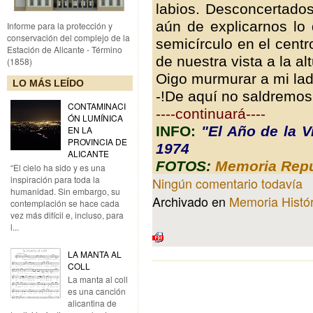
labios. Desconcertado
aún de explicarnos lo
Informe para la protección y
conservación del complejo de la
semicírculo en el cent
Estación de Alicante - Término
de nuestra vista a la al
(1858)
Oigo murmurar a mi lad
LO MÁS LEÍDO
-!De aquí no saldremos 
CONTAMINACI
----continuará----
ÓN LUMÍNICA
INFO:
"El Año de la Vi
EN LA
PROVINCIA DE
1974
ALICANTE
FOTOS:
Memoria Repu
“El cielo ha sido y es una
inspiración para toda la
Ningún comentario todavía
humanidad. Sin embargo, su
Archivado en
Memoria Histór
contemplación se hace cada
vez más difícil e, incluso, para
l...
LA MANTA AL
COLL
La manta al coll
es una canción
alicantina de