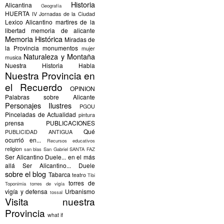
Historia
Alicantina
Geografía
HUERTA
IV Jornadas de la Ciudad
Lexico Alicantino
martires de la
libertad
memoria de alicante
Memoria Histórica
Miradas de
la Provincia
monumentos
mujer
Naturaleza y Montaña
musica
Nuestra Historia Habla
Nuestra Provincia en
el Recuerdo
OPINION
Palabras sobre Alicante
Personajes Ilustres
PGOU
Pinceladas de Actualidad
pintura
prensa
PUBLICACIONES
Qué
PUBLICIDAD ANTIGUA
ocurrió en...
Recursos educativos
religion
san blas
San Gabriel
SANTA FAZ
Ser Alicantino Duele... en el más
allá
Ser Alicantino... Duele
sobre el blog
Tabarca
teatro
Tibi
torres de
Toponimia
torres de vigía
vigía y defensa
Urbanismo
tossal
Visita nuestra
Provincia
what if