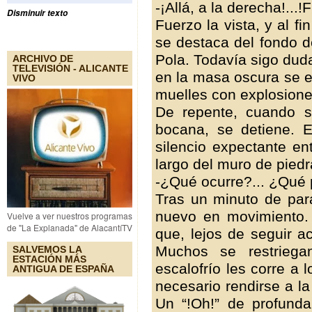
-¡Allá, a la derecha!...
Disminuir texto
Fuerzo la vista, y al 
se destaca del fondo d
Pola. Todavía sigo dud
ARCHIVO DE
TELEVISIÓN - ALICANTE
en la masa oscura se e
VIVO
muelles con explosione
De repente, cuando s
bocana, se detiene. 
silencio expectante en
largo del muro de pied
-¿Qué ocurre?... ¿Qué 
Tras un minuto de par
nuevo en movimiento.
Vuelve a ver nuestros programas
de "La Explanada" de AlacantíTV
que, lejos de seguir a
Muchos se restriega
SALVEMOS LA
ESTACIÓN MÁS
escalofrío les corre a l
ANTIGUA DE ESPAÑA
necesario rendirse a la
Un “!Oh!” de profund