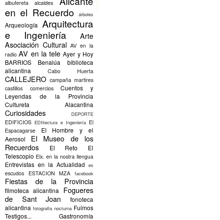
Alicante
albufereta
alcaldes
en el Recuerdo
árboles
Arquitectura
Arqueología
e Ingeniería
Arte
Asociación Cultural
AV en la
AV en la tele
Ayer y Hoy
radio
BARRIOS
Benalúa
biblioteca
alicantina
Cabo Huerta
CALLEJERO
campaña martires
Cuentos y
castillos
comercios
Leyendas de la Provincia
Cultureta Alacantina
Curiosidades
DEPORTE
EDIFICIOS
El
EDIitectura e Ingeniería
El Hombre y el
Espacagarse
El Museo de los
Aerosol
Recuerdos
El Reto
El
Telescopio
Elx.
en la nostra llengua
Entrevistas en la Actualidad
es
escudos
ESTACION MZA
facebook
Fiestas de la Provincia
Fogueres
filmoteca alicantina
de Sant Joan
fonoteca
alicantina
Fuimos
fotografia nocturna
Testigos...
Gastronomía