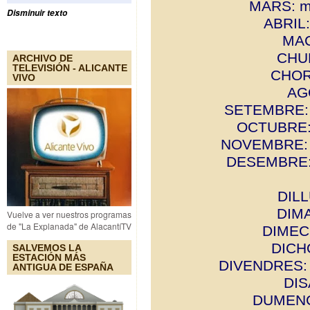
MARS: me
Disminuir texto
ABRIL:
MAC
CHUÑ
ARCHIVO DE
TELEVISIÓN - ALICANTE
CHORIO
VIVO
AGO
SETEMBRE: q
OCTUBRE: c
NOVEMBRE: b
DESEMBRE: p
DILL
DIMA
Vuelve a ver nuestros programas
de "La Explanada" de AlacantíTV
DIMECR
DICH
SALVEMOS LA
ESTACIÓN MÁS
DIVENDRES: a
ANTIGUA DE ESPAÑA
DIS
DUMENCH