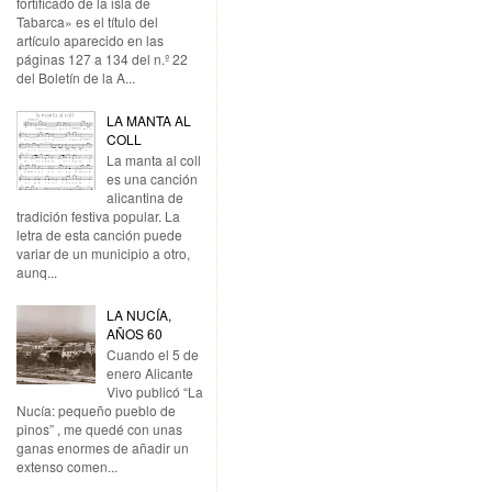
fortificado de la isla de
Tabarca» es el título del
artículo aparecido en las
páginas 127 a 134 del n.º 22
del Boletín de la A...
LA MANTA AL
COLL
La manta al coll
es una canción
alicantina de
tradición festiva popular. La
letra de esta canción puede
variar de un municipio a otro,
aunq...
LA NUCÍA,
AÑOS 60
Cuando el 5 de
enero Alicante
Vivo publicó “La
Nucía: pequeño pueblo de
pinos” , me quedé con unas
ganas enormes de añadir un
extenso comen...