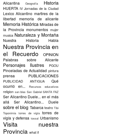
Historia
Alicantina
Geografía
HUERTA
IV Jornadas de la Ciudad
Lexico Alicantino
martires de la
libertad
memoria de alicante
Memoria Histórica
Miradas de
la Provincia
monumentos
mujer
Naturaleza y Montaña
musica
Nuestra Historia Habla
Nuestra Provincia en
el Recuerdo
OPINION
Palabras sobre Alicante
Personajes Ilustres
PGOU
Pinceladas de Actualidad
pintura
prensa
PUBLICACIONES
Qué
PUBLICIDAD ANTIGUA
ocurrió en...
Recursos educativos
religion
san blas
San Gabriel
SANTA FAZ
Ser Alicantino Duele... en el más
allá
Ser Alicantino... Duele
sobre el blog
Tabarca
teatro
Tibi
torres de
Toponimia
torres de vigía
vigía y defensa
Urbanismo
tossal
Visita nuestra
Provincia
what if