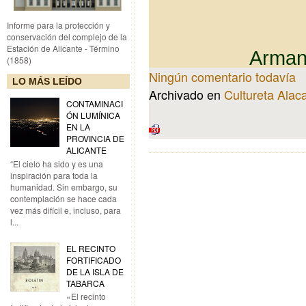
Informe para la protección y
conservación del complejo de la
Estación de Alicante - Término
Arman
(1858)
Ningún comentario todavía
LO MÁS LEÍDO
Archivado en
Cultureta Alac
CONTAMINACI
ÓN LUMÍNICA
EN LA
PROVINCIA DE
ALICANTE
“El cielo ha sido y es una
inspiración para toda la
humanidad. Sin embargo, su
contemplación se hace cada
vez más difícil e, incluso, para
l...
EL RECINTO
FORTIFICADO
DE LA ISLA DE
TABARCA
«El recinto