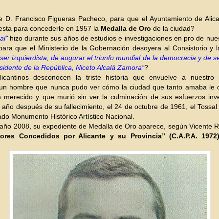
e D. Francisco Figueras Pacheco, para que el Ayuntamiento de Alica
esta para concederle en 1957 la
Medalla de Oro
de la ciudad?
al"
hizo durante sus años de estudios e investigaciones en pro de nues
para que el Ministerio de la Gobernación desoyera al Consistorio y l
“ser izquierdista, de augurar el triunfo mundial de la democracia y de s
sidente de la República, Niceto Alcalá Zamora”
?
icantinos desconocen la triste historia que envuelve a nuestro 
; un hombre que nunca pudo ver cómo la ciudad que tanto amaba le 
 merecido y que murió sin ver la culminación de sus esfuerzos inve
año después de su fallecimiento, el 24 de octubre de 1961, el Tossa
ado Monumento Histórico Artístico Nacional.
 año 2008, su expediente de Medalla de Oro aparece, según Vicente 
ores Concedidos por Alicante y su Provincia” (C.A.P.A. 1972