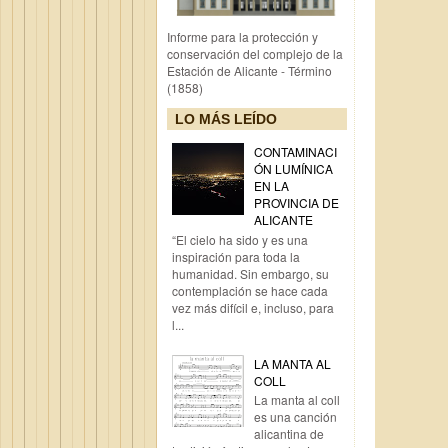
Informe para la protección y
conservación del complejo de la
Estación de Alicante - Término
(1858)
LO MÁS LEÍDO
CONTAMINACI
ÓN LUMÍNICA
EN LA
PROVINCIA DE
ALICANTE
“El cielo ha sido y es una
inspiración para toda la
humanidad. Sin embargo, su
contemplación se hace cada
vez más difícil e, incluso, para
l...
LA MANTA AL
COLL
La manta al coll
es una canción
alicantina de