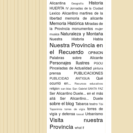
Historia
Alicantina
Geografía
HUERTA
IV Jornadas de la Ciudad
Lexico Alicantino
martires de la
libertad
memoria de alicante
Memoria Histórica
Miradas de
la Provincia
monumentos
mujer
Naturaleza y Montaña
musica
Nuestra Historia Habla
Nuestra Provincia en
el Recuerdo
OPINION
Palabras sobre Alicante
Personajes Ilustres
PGOU
Pinceladas de Actualidad
pintura
prensa
PUBLICACIONES
Qué
PUBLICIDAD ANTIGUA
ocurrió en...
Recursos educativos
religion
san blas
San Gabriel
SANTA FAZ
Ser Alicantino Duele... en el más
allá
Ser Alicantino... Duele
sobre el blog
Tabarca
teatro
Tibi
torres de
Toponimia
torres de vigía
vigía y defensa
Urbanismo
tossal
Visita nuestra
Provincia
what if