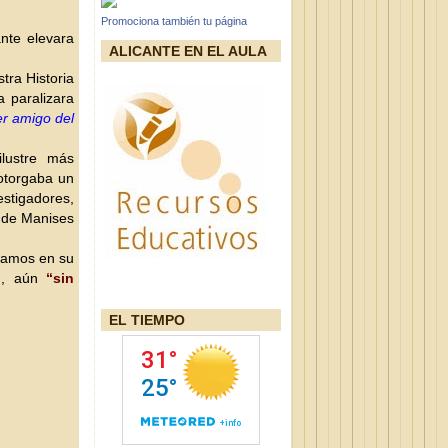
Promociona también tu página
nte elevara
ALICANTE EN EL AULA
tra Historia
a paralizara
er amigo del
ilustre más
otorgaba un
stigadores,
l de Manises
Ramos en su
)
, aún
“sin
EL TIEMPO