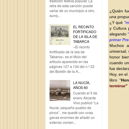
tradición festiva popular. La
letra de esta canción puede
variar de un municipio a otro,
¿Quién fu
aunq...
una propu
¿Y qué
"m
EL RECINTO
y Cultura 
FORTIFICADO
alegando
DE LA ISLA DE
primer Pre
TABARCA
Muchos al
«El recinto
universal
fortificado de la isla de
Tabarca» es el título del
honor bien
artículo aparecido en las
cuando un 
páginas 127 a 134 del n.º 22
fue declar
del Boletín de la A...
Hoy, en el
libro “
Hon
LA NUCÍA,
terminar”
AÑOS 60
Cuando el 5 de
enero Alicante
Vivo publicó “La
Nucía: pequeño pueblo de
pinos” , me quedé con unas
ganas enormes de añadir un
extenso comen...