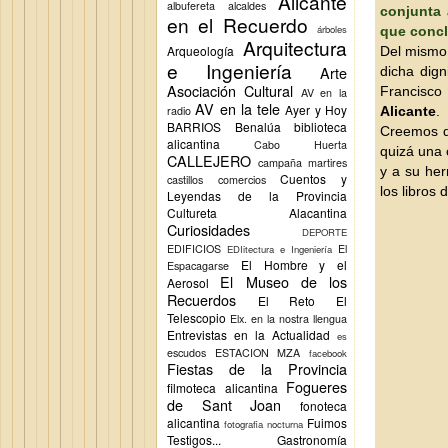
Alicante
albufereta
alcaldes
conjunta 
en el Recuerdo
árboles
que concl
Arquitectura
Arqueología
Del mismo 
e Ingeniería
Arte
dicha dig
Asociación Cultural
Francisco
AV en la
AV en la tele
Ayer y Hoy
radio
Alicante
.
BARRIOS
Benalúa
biblioteca
Creemos q
alicantina
Cabo Huerta
quizá una 
CALLEJERO
campaña martires
y a su her
Cuentos y
castillos
comercios
los libros
Leyendas de la Provincia
Cultureta Alacantina
Curiosidades
DEPORTE
EDIFICIOS
El
EDIitectura e Ingeniería
El Hombre y el
Espacagarse
El Museo de los
Aerosol
Recuerdos
El Reto
El
Telescopio
Elx.
en la nostra llengua
Entrevistas en la Actualidad
es
escudos
ESTACION MZA
facebook
Fiestas de la Provincia
Fogueres
filmoteca alicantina
de Sant Joan
fonoteca
alicantina
Fuimos
fotografia nocturna
Testigos...
Gastronomía