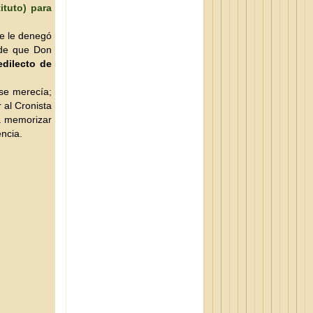
ituto) para
se le denegó
 de que Don
edilecto de
se merecía;
 al Cronista
a memorizar
ncia.