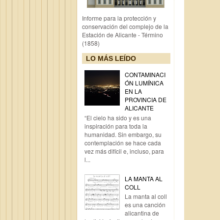
Informe para la protección y
conservación del complejo de la
Estación de Alicante - Término
(1858)
LO MÁS LEÍDO
CONTAMINACI
ÓN LUMÍNICA
EN LA
PROVINCIA DE
ALICANTE
“El cielo ha sido y es una
inspiración para toda la
humanidad. Sin embargo, su
contemplación se hace cada
vez más difícil e, incluso, para
l...
LA MANTA AL
COLL
La manta al coll
es una canción
alicantina de