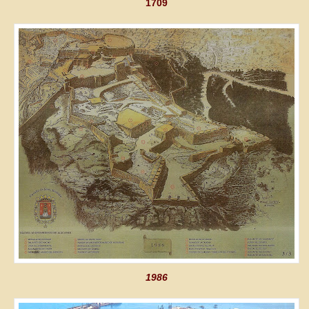
1709
1986