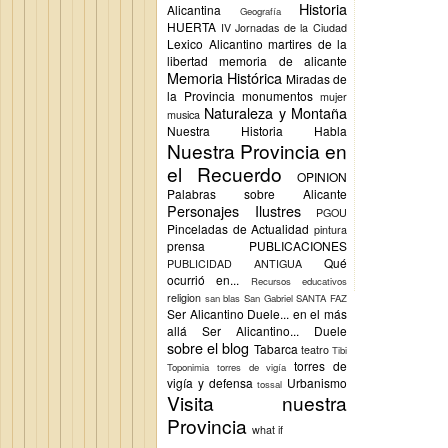
Historia
Alicantina
Geografía
HUERTA
IV Jornadas de la Ciudad
Lexico Alicantino
martires de la
libertad
memoria de alicante
Memoria Histórica
Miradas de
la Provincia
monumentos
mujer
Naturaleza y Montaña
musica
Nuestra Historia Habla
Nuestra Provincia en
el Recuerdo
OPINION
Palabras sobre Alicante
Personajes Ilustres
PGOU
Pinceladas de Actualidad
pintura
prensa
PUBLICACIONES
Qué
PUBLICIDAD ANTIGUA
ocurrió en...
Recursos educativos
religion
san blas
San Gabriel
SANTA FAZ
Ser Alicantino Duele... en el más
allá
Ser Alicantino... Duele
sobre el blog
Tabarca
teatro
Tibi
torres de
Toponimia
torres de vigía
vigía y defensa
Urbanismo
tossal
Visita nuestra
Provincia
what if