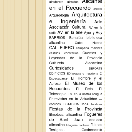
Alicante
albufereta
alcaldes
en el Recuerdo
árboles
Arquitectura
Arqueología
e Ingeniería
Arte
Asociación Cultural
AV en la
AV en la tele
Ayer y Hoy
radio
BARRIOS
Benalúa
biblioteca
alicantina
Cabo Huerta
CALLEJERO
campaña martires
Cuentos y
castillos
comercios
Leyendas de la Provincia
Cultureta Alacantina
Curiosidades
DEPORTE
EDIFICIOS
El
EDIitectura e Ingeniería
El Hombre y el
Espacagarse
El Museo de los
Aerosol
Recuerdos
El Reto
El
Telescopio
Elx.
en la nostra llengua
Entrevistas en la Actualidad
es
escudos
ESTACION MZA
facebook
Fiestas de la Provincia
Fogueres
filmoteca alicantina
de Sant Joan
fonoteca
alicantina
Fuimos
fotografia nocturna
Testigos...
Gastronomía