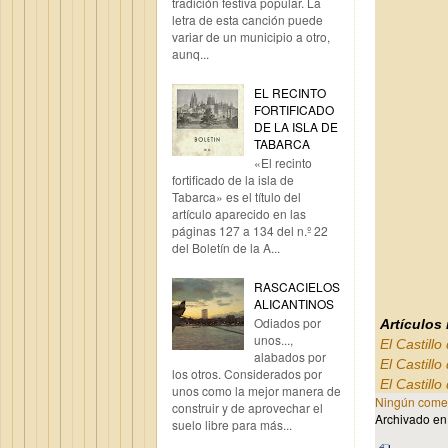
tradición festiva popular. La
letra de esta canción puede
variar de un municipio a otro,
aunq...
EL RECINTO
FORTIFICADO
DE LA ISLA DE
TABARCA
«El recinto
fortificado de la isla de
Tabarca» es el título del
artículo aparecido en las
páginas 127 a 134 del n.º 22
del Boletín de la A...
RASCACIELOS
ALICANTINOS
Odiados por
Artículos
unos...,
El Castill
alabados por
El Castill
los otros. Considerados por
El Castillo
unos como la mejor manera de
Ningún comen
construir y de aprovechar el
Archivado e
suelo libre para más...