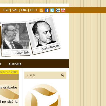
O
AUTORÍA
 febrero 2008
res grabados
 no pisó la