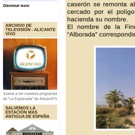
caserón se remonta al
Disminuir texto
cercado por el políg
hacienda su nombre.
ARCHIVO DE
El nombre de la Fin
TELEVISIÓN - ALICANTE
“Alborada” correspondi
VIVO
Vuelve a ver nuestros programas
de "La Explanada" de AlacantíTV
SALVEMOS LA
ESTACIÓN MÁS
ANTIGUA DE ESPAÑA