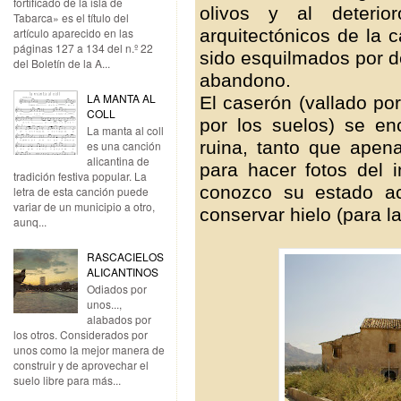
fortificado de la isla de
olivos y al deterio
Tabarca» es el título del
arquitectónicos de la 
artículo aparecido en las
páginas 127 a 134 del n.º 22
sido esquilmados por 
del Boletín de la A...
abandono.
LA MANTA AL
El caserón (vallado por
COLL
por los suelos) se e
La manta al coll
ruina, tanto que apen
es una canción
alicantina de
para hacer fotos del i
tradición festiva popular. La
conozco su estado ac
letra de esta canción puede
variar de un municipio a otro,
conservar hielo (para la
aunq...
RASCACIELOS
ALICANTINOS
Odiados por
unos...,
alabados por
los otros. Considerados por
unos como la mejor manera de
construir y de aprovechar el
suelo libre para más...