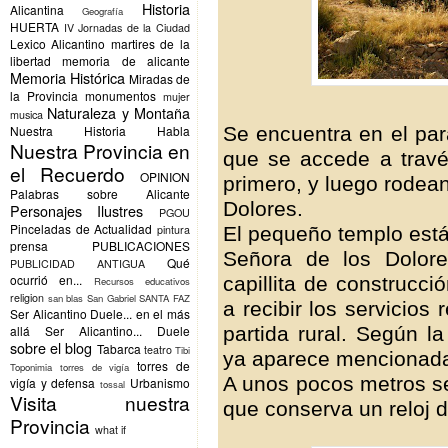
Historia
Alicantina
Geografía
HUERTA
IV Jornadas de la Ciudad
Lexico Alicantino
martires de la
libertad
memoria de alicante
Memoria Histórica
Miradas de
la Provincia
monumentos
mujer
Naturaleza y Montaña
musica
Se encuentra en el par
Nuestra Historia Habla
Nuestra Provincia en
que se accede a travé
el Recuerdo
OPINION
primero, y luego rodea
Palabras sobre Alicante
Dolores.
Personajes Ilustres
PGOU
Pinceladas de Actualidad
El pequeño templo está
pintura
prensa
PUBLICACIONES
Señora de los Dolor
Qué
PUBLICIDAD ANTIGUA
ocurrió en...
capillita de construcc
Recursos educativos
religion
san blas
San Gabriel
SANTA FAZ
a recibir los servicios 
Ser Alicantino Duele... en el más
partida rural. Según l
allá
Ser Alicantino... Duele
sobre el blog
Tabarca
teatro
Tibi
ya aparece mencionada
torres de
Toponimia
torres de vigía
A unos pocos metros se
vigía y defensa
Urbanismo
tossal
Visita nuestra
que conserva un reloj d
Provincia
what if