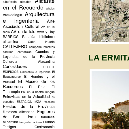
Alicante
albufereta
alcaldes
en el Recuerdo
árboles
Arquitectura
Arqueología
e Ingeniería
Arte
Asociación Cultural
AV en la
AV en la tele
Ayer y Hoy
radio
BARRIOS
Benalúa
biblioteca
alicantina
Cabo Huerta
CALLEJERO
campaña martires
Cuentos y
castillos
comercios
LA ERMIT
Leyendas de la Provincia
Cultureta Alacantina
Curiosidades
DEPORTE
EDIFICIOS
El
EDIitectura e Ingeniería
El Hombre y el
Espacagarse
El Museo de los
Aerosol
Recuerdos
El Reto
El
Telescopio
Elx.
en la nostra llengua
Entrevistas en la Actualidad
es
escudos
ESTACION MZA
facebook
Fiestas de la Provincia
Fogueres
filmoteca alicantina
de Sant Joan
fonoteca
alicantina
Fuimos
fotografia nocturna
Testigos...
Gastronomía