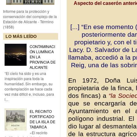
Aspecto del caserón anteri
Informe para la protección y
conservación del complejo de la
Estación de Alicante - Término
[...] “En ese momento 
(1858)
posteriormente dar
LO MÁS LEÍDO
propietario y, con el 
CONTAMINACI
Lacy. D. Salvador de L
ÓN LUMÍNICA
llamaba, accedió a la 
EN LA
PROVINCIA DE
Reig, una de las sobri
ALICANTE
“El cielo ha sido y es una
inspiración para toda la
En 1972, Doña Luis
humanidad. Sin embargo, su
propietaria de la finca,
contemplación se hace cada
vez más difícil e, incluso, para
dos fincas) a
“la Socie
l...
que se encargaría de
Ayuntamiento en el 
EL RECINTO
FORTIFICADO
polígono industrial. E
DE LA ISLA DE
dio lugar al desmantel
TABARCA
«El recinto
de la estructura agríc