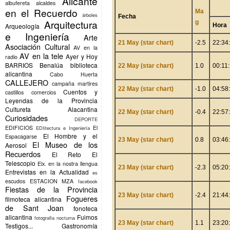
Alicante
albufereta
alcaldes
en el Recuerdo
Ma
árboles
Fecha
Arquitectura
g
Hora
Arqueología
e Ingeniería
Arte
21 May (star chart)
-2.5
22:34
Asociación Cultural
AV en la
AV en la tele
Ayer y Hoy
radio
BARRIOS
Benalúa
biblioteca
22 May (star chart)
1.0
00:11
alicantina
Cabo Huerta
CALLEJERO
campaña martires
22 May (star chart)
-1.0
04:58
Cuentos y
castillos
comercios
Leyendas de la Provincia
Cultureta Alacantina
22 May (star chart)
-0.4
22:57
Curiosidades
DEPORTE
EDIFICIOS
El
EDIitectura e Ingeniería
El Hombre y el
Espacagarse
23 May (star chart)
0.8
03:46
El Museo de los
Aerosol
Recuerdos
El Reto
El
Telescopio
Elx.
en la nostra llengua
23 May (star chart)
-2.3
05:20
Entrevistas en la Actualidad
es
escudos
ESTACION MZA
facebook
Fiestas de la Provincia
23 May (star chart)
-2.4
21:44
Fogueres
filmoteca alicantina
de Sant Joan
fonoteca
alicantina
Fuimos
fotografia nocturna
23 May (star chart)
1.1
23:20
Testigos...
Gastronomía