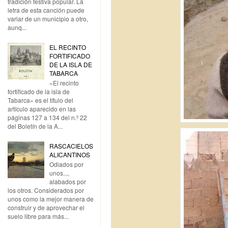
tradición festiva popular. La
letra de esta canción puede
variar de un municipio a otro,
aunq...
EL RECINTO
FORTIFICADO
DE LA ISLA DE
TABARCA
«El recinto
fortificado de la isla de
Tabarca» es el título del
artículo aparecido en las
páginas 127 a 134 del n.º 22
del Boletín de la A...
RASCACIELOS
ALICANTINOS
Odiados por
unos...,
alabados por
los otros. Considerados por
unos como la mejor manera de
construir y de aprovechar el
suelo libre para más...