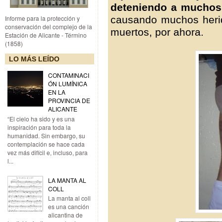
deteniendo a
muchos j
causando muchos herido
Informe para la protección y
conservación del complejo de la
muertos, por ahora.
Estación de Alicante - Término
(1858)
LO MÁS LEÍDO
CONTAMINACI
ÓN LUMÍNICA
EN LA
PROVINCIA DE
ALICANTE
“El cielo ha sido y es una
inspiración para toda la
humanidad. Sin embargo, su
contemplación se hace cada
vez más difícil e, incluso, para
l...
LA MANTA AL
COLL
La manta al coll
es una canción
alicantina de