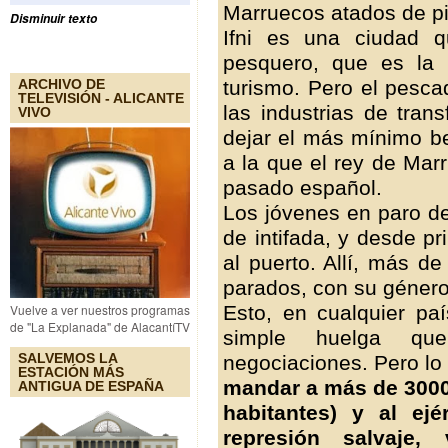
Marruecos atados de p
Disminuir texto
Ifni es una ciudad 
pesquero, que es la
turismo. Pero el pesca
ARCHIVO DE
TELEVISIÓN - ALICANTE
las industrias de tran
VIVO
dejar el más mínimo be
a la que el rey de Ma
pasado español.
Los jóvenes en paro de
de intifada, y desde p
al puerto. Allí, más 
parados, con su géner
Esto, en cualquier pa
Vuelve a ver nuestros programas
de "La Explanada" de AlacantíTV
simple huelga que
SALVEMOS LA
negociaciones. Pero lo
ESTACIÓN MÁS
mandar a más de 3000 p
ANTIGUA DE ESPAÑA
habitantes) y al ej
represión salvaje, 