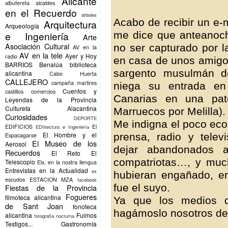
Alicante
albufereta
alcaldes
en el Recuerdo
árboles
Acabo de recibir un e-m
Arquitectura
Arqueología
me dice que anteanoch
e Ingeniería
Arte
Asociación Cultural
no ser capturado por l
AV en la
AV en la tele
Ayer y Hoy
radio
en casa de unos amigos
BARRIOS
Benalúa
biblioteca
sargento musulmán de
alicantina
Cabo Huerta
CALLEJERO
campaña martires
niega su entrada en 
Cuentos y
castillos
comercios
Canarias en una pat
Leyendas de la Provincia
Cultureta Alacantina
Marruecos por Melilla).
Curiosidades
DEPORTE
Me indigna el poco eco
EDIFICIOS
El
EDIitectura e Ingeniería
El Hombre y el
prensa, radio y tele
Espacagarse
El Museo de los
Aerosol
dejar abandonados a
Recuerdos
El Reto
El
compatriotas…, y much
Telescopio
Elx.
en la nostra llengua
Entrevistas en la Actualidad
es
hubieran engañado, e
escudos
ESTACION MZA
facebook
fue el suyo.
Fiestas de la Provincia
Fogueres
filmoteca alicantina
Ya que los medios d
de Sant Joan
fonoteca
hagámoslo nosotros de
alicantina
Fuimos
fotografia nocturna
Testigos...
Gastronomía