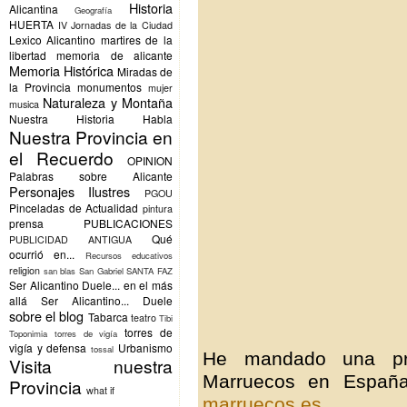
Historia
Alicantina
Geografía
HUERTA
IV Jornadas de la Ciudad
Lexico Alicantino
martires de la
libertad
memoria de alicante
Memoria Histórica
Miradas de
la Provincia
monumentos
mujer
Naturaleza y Montaña
musica
Nuestra Historia Habla
Nuestra Provincia en
el Recuerdo
OPINION
Palabras sobre Alicante
Personajes Ilustres
PGOU
Pinceladas de Actualidad
pintura
prensa
PUBLICACIONES
Qué
PUBLICIDAD ANTIGUA
ocurrió en...
Recursos educativos
religion
san blas
San Gabriel
SANTA FAZ
Ser Alicantino Duele... en el más
allá
Ser Alicantino... Duele
sobre el blog
Tabarca
teatro
Tibi
torres de
Toponimia
torres de vigía
vigía y defensa
Urbanismo
tossal
He mandado una pro
Visita nuestra
Marruecos en Españ
Provincia
what if
marruecos.es