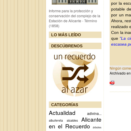
por la esc
potable de
Informe para la protección y
por un man
conservación del complejo de la
Estación de Alicante - Término
Ahora, res
(1858)
realizado 
Con la ina
LO MÁS LEÍDO
que
“La ci
escasea po
DESCÚBRENOS
Ningún comen
Archivado e
CATEGORÍAS
Actualidad
adivina...
Alicante
albufereta
alcaldes
en el Recuerdo
árboles