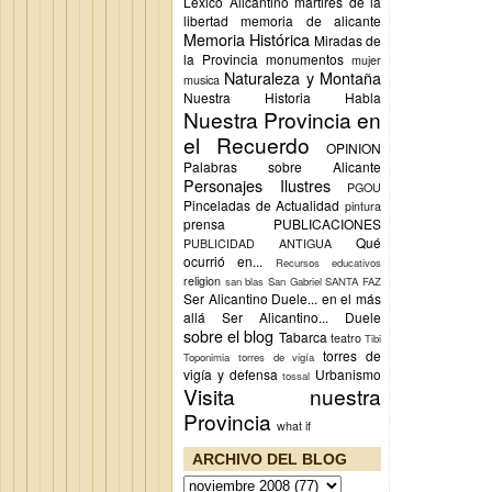
Lexico Alicantino
martires de la
libertad
memoria de alicante
Memoria Histórica
Miradas de
la Provincia
monumentos
mujer
Naturaleza y Montaña
musica
Nuestra Historia Habla
Nuestra Provincia en
el Recuerdo
OPINION
Palabras sobre Alicante
Personajes Ilustres
PGOU
Pinceladas de Actualidad
pintura
prensa
PUBLICACIONES
Qué
PUBLICIDAD ANTIGUA
ocurrió en...
Recursos educativos
religion
san blas
San Gabriel
SANTA FAZ
Ser Alicantino Duele... en el más
allá
Ser Alicantino... Duele
sobre el blog
Tabarca
teatro
Tibi
torres de
Toponimia
torres de vigía
vigía y defensa
Urbanismo
tossal
Visita nuestra
Provincia
what if
ARCHIVO DEL BLOG