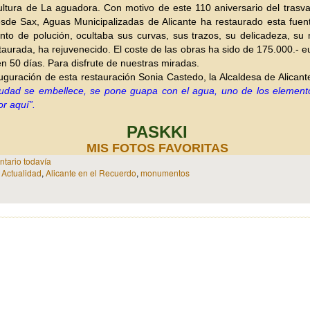
ultura de La aguadora. Con motivo de este 110 aniversario del tras
sde Sax, Aguas Municipalizadas de Alicante ha restaurado esta fuen
to de polución, ocultaba sus curvas, sus trazos, su delicadeza, su
taurada, ha rejuvenecido. El coste de las obras ha sido de 175.000.- e
en 50 días. Para disfrute de nuestras miradas.
uguración de esta restauración Sonia Castedo, la Alcaldesa de Alicant
udad se embellece, se pone guapa con el agua, uno de los elemen
r aquí”.
PASKKI
MIS FOTOS FAVORITAS
tario todavía
n
Actualidad
,
Alicante en el Recuerdo
,
monumentos