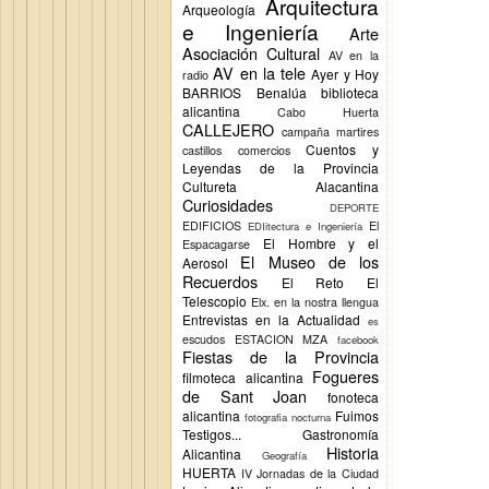
Arquitectura
Arqueología
e Ingeniería
Arte
Asociación Cultural
AV en la
AV en la tele
Ayer y Hoy
radio
BARRIOS
Benalúa
biblioteca
alicantina
Cabo Huerta
CALLEJERO
campaña martires
Cuentos y
castillos
comercios
Leyendas de la Provincia
Cultureta Alacantina
Curiosidades
DEPORTE
EDIFICIOS
El
EDIitectura e Ingeniería
El Hombre y el
Espacagarse
El Museo de los
Aerosol
Recuerdos
El Reto
El
Telescopio
Elx.
en la nostra llengua
Entrevistas en la Actualidad
es
escudos
ESTACION MZA
facebook
Fiestas de la Provincia
Fogueres
filmoteca alicantina
de Sant Joan
fonoteca
alicantina
Fuimos
fotografia nocturna
Testigos...
Gastronomía
Historia
Alicantina
Geografía
HUERTA
IV Jornadas de la Ciudad