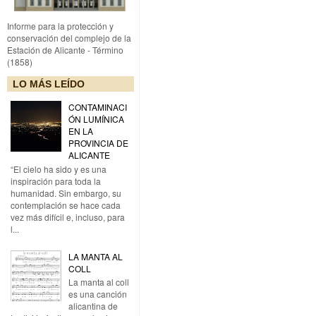
Informe para la protección y
conservación del complejo de la
Estación de Alicante - Término
(1858)
LO MÁS LEÍDO
CONTAMINACI
ÓN LUMÍNICA
EN LA
PROVINCIA DE
ALICANTE
“El cielo ha sido y es una
inspiración para toda la
humanidad. Sin embargo, su
contemplación se hace cada
vez más difícil e, incluso, para
l...
LA MANTA AL
COLL
La manta al coll
es una canción
alicantina de