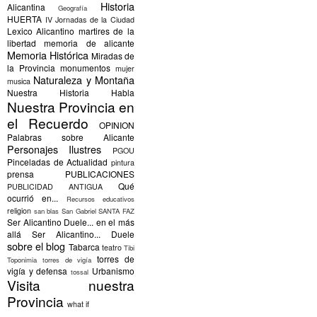
Historia
Alicantina
Geografía
HUERTA
IV Jornadas de la Ciudad
Lexico Alicantino
martires de la
libertad
memoria de alicante
Memoria Histórica
Miradas de
la Provincia
monumentos
mujer
Naturaleza y Montaña
musica
Nuestra Historia Habla
Nuestra Provincia en
el Recuerdo
OPINION
Palabras sobre Alicante
Personajes Ilustres
PGOU
Pinceladas de Actualidad
pintura
prensa
PUBLICACIONES
Qué
PUBLICIDAD ANTIGUA
ocurrió en...
Recursos educativos
religion
san blas
San Gabriel
SANTA FAZ
Ser Alicantino Duele... en el más
allá
Ser Alicantino... Duele
sobre el blog
Tabarca
teatro
Tibi
torres de
Toponimia
torres de vigía
vigía y defensa
Urbanismo
tossal
Visita nuestra
Provincia
what if