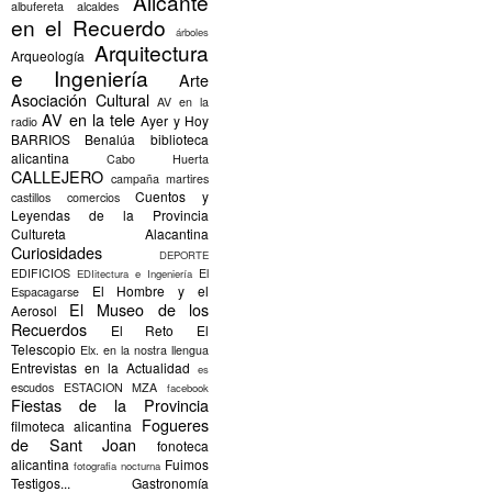
Alicante
albufereta
alcaldes
en el Recuerdo
árboles
Arquitectura
Arqueología
e Ingeniería
Arte
Asociación Cultural
AV en la
AV en la tele
Ayer y Hoy
radio
BARRIOS
Benalúa
biblioteca
alicantina
Cabo Huerta
CALLEJERO
campaña martires
Cuentos y
castillos
comercios
Leyendas de la Provincia
Cultureta Alacantina
Curiosidades
DEPORTE
EDIFICIOS
El
EDIitectura e Ingeniería
El Hombre y el
Espacagarse
El Museo de los
Aerosol
Recuerdos
El Reto
El
Telescopio
Elx.
en la nostra llengua
Entrevistas en la Actualidad
es
escudos
ESTACION MZA
facebook
Fiestas de la Provincia
Fogueres
filmoteca alicantina
de Sant Joan
fonoteca
alicantina
Fuimos
fotografia nocturna
Testigos...
Gastronomía