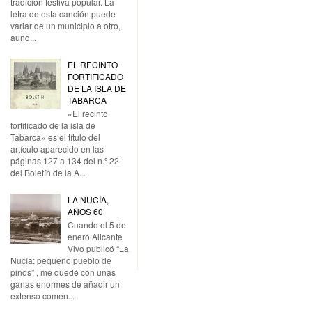
tradición festiva popular. La
letra de esta canción puede
variar de un municipio a otro,
aunq...
EL RECINTO
FORTIFICADO
DE LA ISLA DE
TABARCA
«El recinto
fortificado de la isla de
Tabarca» es el título del
artículo aparecido en las
páginas 127 a 134 del n.º 22
del Boletín de la A...
LA NUCÍA,
AÑOS 60
Cuando el 5 de
enero Alicante
Vivo publicó “La
Nucía: pequeño pueblo de
pinos” , me quedé con unas
ganas enormes de añadir un
extenso comen...