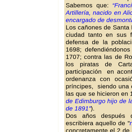
Sabemos que:
“Franc
Artillería, nacido en A
encargado de desmontar
Los cañones de Santa B
ciudad tanto en sus f
defensa de la poblac
1698; defendiéndonos
1707; contra las de Ro
los piratas de Ca
participación en acont
ordenanza con ocasi
príncipes, siendo una 
las que se hicieron en
de Edimburgo hijo de l
de 1891"
).
Dos años después d
escribiera aquello de "
concretamente el 2 de j