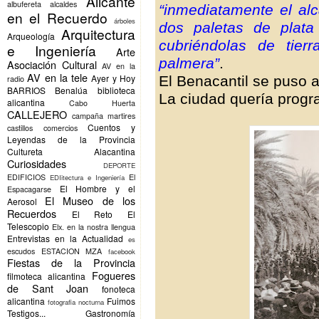
Alicante
albufereta
alcaldes
“inmediatamente el al
en el Recuerdo
árboles
dos paletas de plata
Arquitectura
Arqueología
cubriéndolas de tier
e Ingeniería
Arte
palmera”
.
Asociación Cultural
AV en la
AV en la tele
Ayer y Hoy
El Benacantil se puso 
radio
BARRIOS
Benalúa
biblioteca
La ciudad quería progr
alicantina
Cabo Huerta
CALLEJERO
campaña martires
Cuentos y
castillos
comercios
Leyendas de la Provincia
Cultureta Alacantina
Curiosidades
DEPORTE
EDIFICIOS
El
EDIitectura e Ingeniería
El Hombre y el
Espacagarse
El Museo de los
Aerosol
Recuerdos
El Reto
El
Telescopio
Elx.
en la nostra llengua
Entrevistas en la Actualidad
es
escudos
ESTACION MZA
facebook
Fiestas de la Provincia
Fogueres
filmoteca alicantina
de Sant Joan
fonoteca
alicantina
Fuimos
fotografia nocturna
Testigos...
Gastronomía