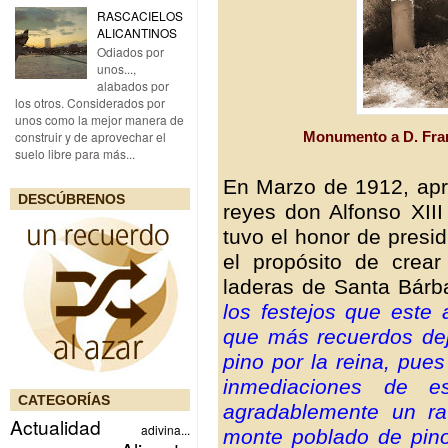
RASCACIELOS
ALICANTINOS
Odiados por
unos...,
alabados por
los otros. Considerados por
unos como la mejor manera de
Monumento a D. Fran
construir y de aprovechar el
suelo libre para más...
En Marzo de 1912, apro
DESCÚBRENOS
reyes don Alfonso XIII
tuvo el honor de presid
el propósito de crea
laderas de Santa Bárb
los festejos que este 
que más recuerdos deja
pino por la reina, pue
inmediaciones de es
CATEGORÍAS
agradablemente un ra
Actualidad
adivina...
monte poblado de pin