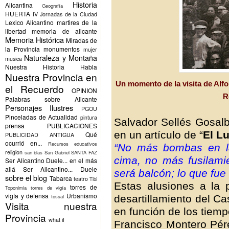
Historia
Alicantina
Geografía
HUERTA
IV Jornadas de la Ciudad
Lexico Alicantino
martires de la
libertad
memoria de alicante
Memoria Histórica
Miradas de
la Provincia
monumentos
mujer
Naturaleza y Montaña
musica
Nuestra Historia Habla
Nuestra Provincia en
Un momento de la visita de Alfon
el Recuerdo
OPINION
R
Palabras sobre Alicante
Personajes Ilustres
PGOU
Pinceladas de Actualidad
pintura
Salvador Sellés Gosalbe
prensa
PUBLICACIONES
en un artículo de “
El L
Qué
PUBLICIDAD ANTIGUA
ocurrió en...
Recursos educativos
“No más bombas en la
religion
san blas
San Gabriel
SANTA FAZ
cima, no más fusilamie
Ser Alicantino Duele... en el más
allá
Ser Alicantino... Duele
será balcón; lo que fue c
sobre el blog
Tabarca
teatro
Tibi
Estas alusiones a la p
torres de
Toponimia
torres de vigía
vigía y defensa
Urbanismo
desartillamiento del Ca
tossal
Visita nuestra
en función de los tiemp
Provincia
what if
Francisco Montero Pére