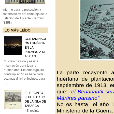
Informe para la protección y
conservación del complejo de la
Estación de Alicante - Término
(1858)
LO MÁS LEÍDO
CONTAMINACI
ÓN LUMÍNICA
EN LA
PROVINCIA DE
ALICANTE
“El cielo ha sido y es una
inspiración para toda la
humanidad. Sin embargo, su
La parte recayente a
contemplación se hace cada
huérfana de plantac
vez más difícil e, incluso, para
l...
septiembre de 1913, 
que:
“el Benacantil se
EL RECINTO
FORTIFICADO
Mártires parisino”
DE LA ISLA DE
No es hasta el año 1
TABARCA
Ministerio de la Guerr
«El recinto