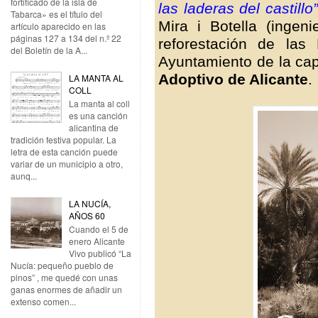
fortificado de la isla de
las laderas del castillo”
Tabarca» es el título del
Mira i Botella (inge
artículo aparecido en las
páginas 127 a 134 del n.º 22
reforestación de la
del Boletín de la A...
Ayuntamiento de la capi
Adoptivo de Alicante
.
LA MANTA AL
COLL
La manta al coll
es una canción
alicantina de
tradición festiva popular. La
letra de esta canción puede
variar de un municipio a otro,
aunq...
LA NUCÍA,
AÑOS 60
Cuando el 5 de
enero Alicante
Vivo publicó “La
Nucía: pequeño pueblo de
pinos” , me quedé con unas
ganas enormes de añadir un
extenso comen...