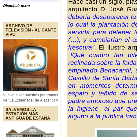
Hace casi un siglo, pl
Disminuir texto
arquitecto D. José Gu
debería desaparecer la 
lo cual la plantación d
ARCHIVO DE
TELEVISIÓN - ALICANTE
serviría para detener 
VIVO
(…), y cambiarían el a
frescura”
. El ilustre a
“!Qué cuadro tan dife
reclinada sobre la fald
empinado Benacantil, 
Castillo de Santa Bár
en momentos determi
espato y teñido de sa
Vuelve a ver nuestros programas
padre amoroso que pre
de "La Explanada" de AlacantíTV
la higiene, al par que
SALVEMOS LA
ESTACIÓN MÁS
alguno a la pública tran
ANTIGUA DE ESPAÑA