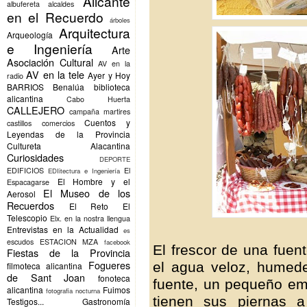
Alicante
albufereta
alcaldes
en el Recuerdo
árboles
Arquitectura
Arqueología
e Ingeniería
Arte
Asociación Cultural
AV en la
AV en la tele
Ayer y Hoy
radio
BARRIOS
Benalúa
biblioteca
alicantina
Cabo Huerta
CALLEJERO
campaña martires
Cuentos y
castillos
comercios
Leyendas de la Provincia
Cultureta Alacantina
Curiosidades
DEPORTE
EDIFICIOS
El
EDIitectura e Ingeniería
El Hombre y el
Espacagarse
El Museo de los
Aerosol
Recuerdos
El Reto
El
Telescopio
Elx.
en la nostra llengua
Entrevistas en la Actualidad
es
escudos
ESTACION MZA
facebook
El frescor de una fuen
Fiestas de la Provincia
Fogueres
el agua veloz, humede
filmoteca alicantina
de Sant Joan
fonoteca
fuente, un pequeño em
alicantina
Fuimos
fotografia nocturna
tienen sus piernas 
Testigos...
Gastronomía