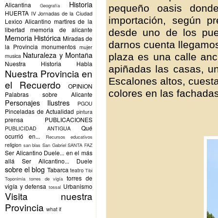
Historia
Alicantina
Geografía
pequeño oasis dond
HUERTA
IV Jornadas de la Ciudad
importación, según p
Lexico Alicantino
martires de la
libertad
memoria de alicante
desde uno de los pue
Memoria Histórica
Miradas de
darnos cuenta llegamos
la Provincia
monumentos
mujer
Naturaleza y Montaña
plaza es una calle an
musica
Nuestra Historia Habla
apiñadas las casas, un
Nuestra Provincia en
Escalones altos, cuest
el Recuerdo
OPINION
colores en las fachadas
Palabras sobre Alicante
Personajes Ilustres
PGOU
Pinceladas de Actualidad
pintura
prensa
PUBLICACIONES
Qué
PUBLICIDAD ANTIGUA
ocurrió en...
Recursos educativos
religion
san blas
San Gabriel
SANTA FAZ
Ser Alicantino Duele... en el más
allá
Ser Alicantino... Duele
sobre el blog
Tabarca
teatro
Tibi
torres de
Toponimia
torres de vigía
vigía y defensa
Urbanismo
tossal
Visita nuestra
Provincia
what if