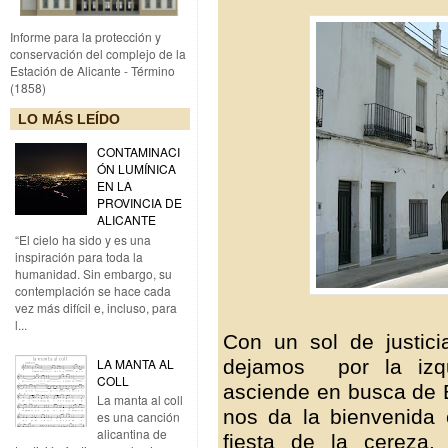
Informe para la protección y
conservación del complejo de la
Estación de Alicante - Término
(1858)
LO MÁS LEÍDO
CONTAMINACI
ÓN LUMÍNICA
EN LA
PROVINCIA DE
ALICANTE
“El cielo ha sido y es una
inspiración para toda la
humanidad. Sin embargo, su
contemplación se hace cada
vez más difícil e, incluso, para
l...
Con un sol de justici
LA MANTA AL
dejamos por la izqu
COLL
asciende en busca de 
La manta al coll
nos da la bienvenida
es una canción
alicantina de
fiesta de la cereza.