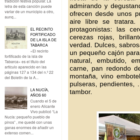
tradición festiva popular. La
admirando y degustand
letra de esta canción puede
variar de un municipio a otro,
ofrecen desde unos p
aunq...
aire libre se tratara.
protagonistas: las c
EL RECINTO
FORTIFICADO
cerezas rojas, brill
DE LA ISLA DE
verdad. Dulces, sabr
TABARCA
«El recinto
un pequeño cajón para 
fortificado de la isla de
natural, embutido, 
Tabarca» es el título del
artículo aparecido en las
carne, pan redondo d
páginas 127 a 134 del n.º 22
montaña, vino embotell
del Boletín de la A...
pulseras, pendientes, 
LA NUCÍA,
tambor.
AÑOS 60
Cuando el 5 de
enero Alicante
Vivo publicó “La
Nucía: pequeño pueblo de
pinos” , me quedé con unas
ganas enormes de añadir un
extenso comen...