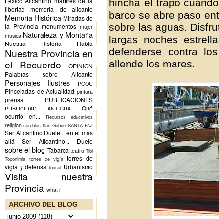
Lexico Alicantino
martires de la
hincha el trapo cuando
libertad
memoria de alicante
barco se abre paso ent
Memoria Histórica
Miradas de
sobre las aguas. Disfru
la Provincia
monumentos
mujer
Naturaleza y Montaña
musica
largas noches estrell
Nuestra Historia Habla
defenderse contra lo
Nuestra Provincia en
el Recuerdo
allende los mares.
OPINION
Palabras sobre Alicante
Personajes Ilustres
PGOU
Pinceladas de Actualidad
pintura
prensa
PUBLICACIONES
Qué
PUBLICIDAD ANTIGUA
ocurrió en...
Recursos educativos
religion
san blas
San Gabriel
SANTA FAZ
Ser Alicantino Duele... en el más
allá
Ser Alicantino... Duele
sobre el blog
Tabarca
teatro
Tibi
torres de
Toponimia
torres de vigía
vigía y defensa
Urbanismo
tossal
Visita nuestra
Provincia
what if
ARCHIVO DEL BLOG