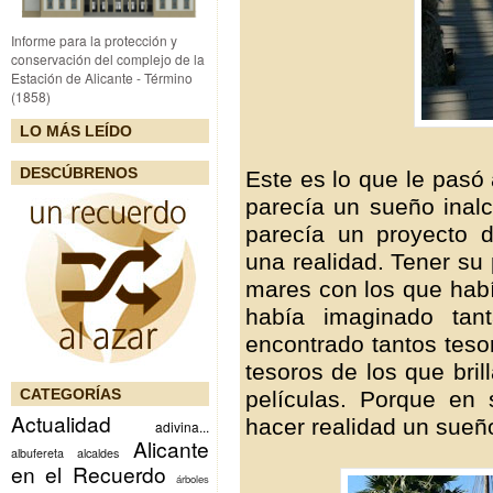
Informe para la protección y
conservación del complejo de la
Estación de Alicante - Término
(1858)
LO MÁS LEÍDO
DESCÚBRENOS
Este es lo que le pasó 
parecía un sueño inal
parecía un proyecto 
una realidad. Tener su
mares con los que hab
había imaginado tan
encontrado tantos teso
tesoros de los que bril
CATEGORÍAS
películas. Porque en
Actualidad
hacer reali
adivina...
Alicante
albufereta
alcaldes
en el Recuerdo
árboles