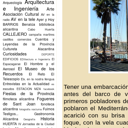
Arquitectura
Arqueología
e Ingeniería
Arte
Asociación Cultural
AV en la
AV en la tele
Ayer y Hoy
radio
BARRIOS
Benalúa
biblioteca
alicantina
Cabo Huerta
CALLEJERO
campaña martires
Cuentos y
castillos
comercios
Leyendas de la Provincia
Cultureta Alacantina
Curiosidades
DEPORTE
EDIFICIOS
El
EDIitectura e Ingeniería
El Hombre y el
Espacagarse
El Museo de los
Aerosol
Recuerdos
El Reto
El
Telescopio
Elx.
en la nostra llengua
Entrevistas en la Actualidad
es
Tener una embarcación
escudos
ESTACION MZA
facebook
Fiestas de la Provincia
antes del barco de v
Fogueres
filmoteca alicantina
primeros pobladores de
de Sant Joan
fonoteca
poblaron el Mediterrá
alicantina
Fuimos
fotografia nocturna
Testigos...
Gastronomía
acarició con su brisa
Historia
Alicantina
Geografía
foque, con la vela cua
HUERTA
IV Jornadas de la Ciudad