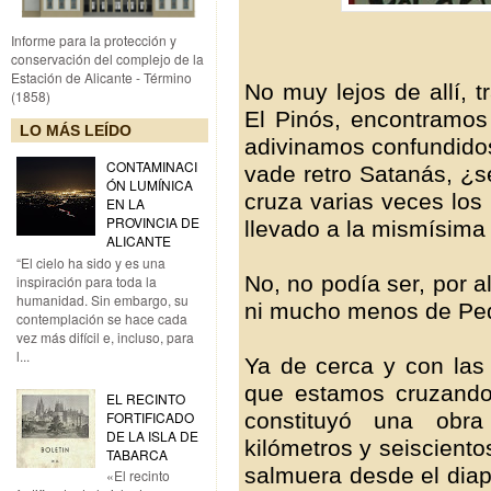
Informe para la protección y
conservación del complejo de la
Estación de Alicante - Término
No muy lejos de allí, t
(1858)
El Pinós, encontramos 
LO MÁS LEÍDO
adivinamos confundidos
CONTAMINACI
vade retro Satanás, ¿s
ÓN LUMÍNICA
cruza varias veces los 
EN LA
PROVINCIA DE
llevado a la mismísima 
ALICANTE
“El cielo ha sido y es una
No, no podía ser, por a
inspiración para toda la
humanidad. Sin embargo, su
ni mucho menos de Ped
contemplación se hace cada
vez más difícil e, incluso, para
l...
Ya de cerca y con las
que estamos cruzando
EL RECINTO
FORTIFICADO
constituyó una obr
DE LA ISLA DE
kilómetros y seisciento
TABARCA
salmuera desde el diap
«El recinto