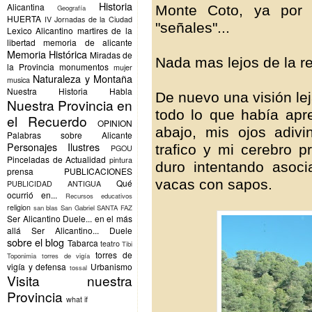
Historia
Alicantina
Monte Coto, ya por f
Geografía
HUERTA
IV Jornadas de la Ciudad
"señales"...
Lexico Alicantino
martires de la
libertad
memoria de alicante
Memoria Histórica
Miradas de
Nada mas lejos de la re
la Provincia
monumentos
mujer
Naturaleza y Montaña
musica
Nuestra Historia Habla
De nuevo una visión lej
Nuestra Provincia en
todo lo que había apr
el Recuerdo
OPINION
abajo, mis ojos adiv
Palabras sobre Alicante
Personajes Ilustres
trafico y mi cerebro 
PGOU
Pinceladas de Actualidad
pintura
duro intentando asoci
prensa
PUBLICACIONES
vacas con sapos.
Qué
PUBLICIDAD ANTIGUA
ocurrió en...
Recursos educativos
religion
san blas
San Gabriel
SANTA FAZ
Ser Alicantino Duele... en el más
allá
Ser Alicantino... Duele
sobre el blog
Tabarca
teatro
Tibi
torres de
Toponimia
torres de vigía
vigía y defensa
Urbanismo
tossal
Visita nuestra
Provincia
what if