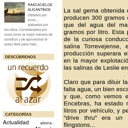
RASCACIELOS
ALICANTINOS
La sal gema obtenida 
Odiados por
producen 300 gramos de
unos...,
que del agua del ma
alabados por
los otros. Considerados por
gramos por litro. Esta 
unos como la mejor manera de
de la curiosa conducc
construir y de aprovechar el
suelo libre para más...
salina Torrevejense,
producción superara el
DESCÚBRENOS
en la mayor explotaci
las salinas de Leslie en
Claro que para diluir 
falta agua, un bien esc
y que, como vemos e
Encebras, ha estado 
litros por vehículo, y
CATEGORÍAS
"drive thru" era un
Actualidad
adivina...
flingstons...