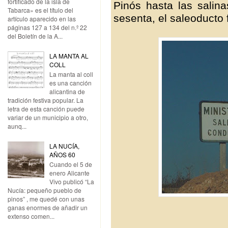
fortificado de la isla de
Pinós hasta las salina
Tabarca» es el título del
sesenta, el saleoducto
artículo aparecido en las
páginas 127 a 134 del n.º 22
del Boletín de la A...
LA MANTA AL
COLL
La manta al coll
es una canción
alicantina de
tradición festiva popular. La
letra de esta canción puede
variar de un municipio a otro,
aunq...
LA NUCÍA,
AÑOS 60
Cuando el 5 de
enero Alicante
Vivo publicó “La
Nucía: pequeño pueblo de
pinos” , me quedé con unas
ganas enormes de añadir un
extenso comen...