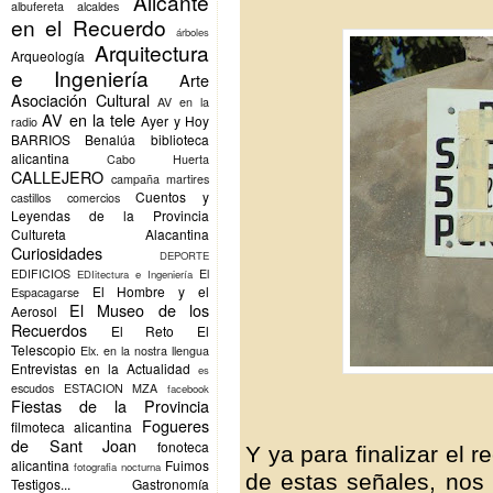
Alicante
albufereta
alcaldes
en el Recuerdo
árboles
Arquitectura
Arqueología
e Ingeniería
Arte
Asociación Cultural
AV en la
AV en la tele
Ayer y Hoy
radio
BARRIOS
Benalúa
biblioteca
alicantina
Cabo Huerta
CALLEJERO
campaña martires
Cuentos y
castillos
comercios
Leyendas de la Provincia
Cultureta Alacantina
Curiosidades
DEPORTE
EDIFICIOS
El
EDIitectura e Ingeniería
El Hombre y el
Espacagarse
El Museo de los
Aerosol
Recuerdos
El Reto
El
Telescopio
Elx.
en la nostra llengua
Entrevistas en la Actualidad
es
escudos
ESTACION MZA
facebook
Fiestas de la Provincia
Fogueres
filmoteca alicantina
de Sant Joan
fonoteca
Y ya para finalizar el r
alicantina
Fuimos
fotografia nocturna
de estas señales, nos 
Testigos...
Gastronomía