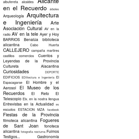
Alicante
albufereta
alcaldes
en el Recuerdo
árboles
Arquitectura
Arqueología
e Ingeniería
Arte
Asociación Cultural
AV en la
AV en la tele
Ayer y Hoy
radio
BARRIOS
Benalúa
biblioteca
alicantina
Cabo Huerta
CALLEJERO
campaña martires
Cuentos y
castillos
comercios
Leyendas de la Provincia
Cultureta Alacantina
Curiosidades
DEPORTE
EDIFICIOS
El
EDIitectura e Ingeniería
El Hombre y el
Espacagarse
El Museo de los
Aerosol
Recuerdos
El Reto
El
Telescopio
Elx.
en la nostra llengua
Entrevistas en la Actualidad
es
escudos
ESTACION MZA
facebook
Fiestas de la Provincia
Fogueres
filmoteca alicantina
de Sant Joan
fonoteca
alicantina
Fuimos
fotografia nocturna
Testigos...
Gastronomía