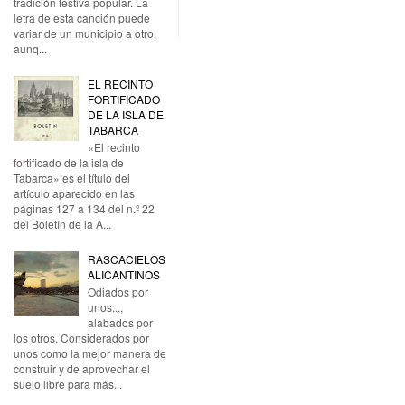
tradición festiva popular. La
letra de esta canción puede
variar de un municipio a otro,
aunq...
EL RECINTO
FORTIFICADO
DE LA ISLA DE
TABARCA
«El recinto
fortificado de la isla de
Tabarca» es el título del
artículo aparecido en las
páginas 127 a 134 del n.º 22
del Boletín de la A...
RASCACIELOS
ALICANTINOS
Odiados por
unos...,
alabados por
los otros. Considerados por
unos como la mejor manera de
construir y de aprovechar el
suelo libre para más...