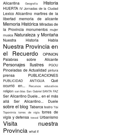
Historia
Alicantina
Geografía
HUERTA
IV Jornadas de la Ciudad
Lexico Alicantino
martires de la
libertad
memoria de alicante
Memoria Histórica
Miradas de
la Provincia
monumentos
mujer
Naturaleza y Montaña
musica
Nuestra Historia Habla
Nuestra Provincia en
el Recuerdo
OPINION
Palabras sobre Alicante
Personajes Ilustres
PGOU
Pinceladas de Actualidad
pintura
prensa
PUBLICACIONES
Qué
PUBLICIDAD ANTIGUA
ocurrió en...
Recursos educativos
religion
san blas
San Gabriel
SANTA FAZ
Ser Alicantino Duele... en el más
allá
Ser Alicantino... Duele
sobre el blog
Tabarca
teatro
Tibi
torres de
Toponimia
torres de vigía
vigía y defensa
Urbanismo
tossal
Visita nuestra
Provincia
what if