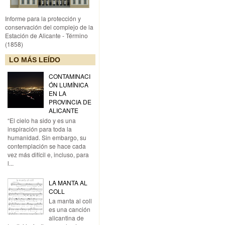
Informe para la protección y
conservación del complejo de la
Estación de Alicante - Término
(1858)
LO MÁS LEÍDO
CONTAMINACI
ÓN LUMÍNICA
EN LA
PROVINCIA DE
ALICANTE
“El cielo ha sido y es una
inspiración para toda la
humanidad. Sin embargo, su
contemplación se hace cada
vez más difícil e, incluso, para
l...
LA MANTA AL
COLL
La manta al coll
es una canción
alicantina de