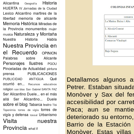
Historia
Alicantina
Geografía
HUERTA
IV Jornadas de la Ciudad
Lexico Alicantino
martires de la
libertad
memoria de alicante
Memoria Histórica
Miradas de
la Provincia
monumentos
mujer
Naturaleza y Montaña
musica
Nuestra Historia Habla
Nuestra Provincia en
el Recuerdo
OPINION
Palabras sobre Alicante
Personajes Ilustres
PGOU
Pinceladas de Actualidad
pintura
prensa
PUBLICACIONES
Detallamos algunos a
Qué
PUBLICIDAD ANTIGUA
ocurrió en...
Recursos educativos
Petrer. Estaban situa
religion
san blas
San Gabriel
SANTA FAZ
Monòver y Sax del fer
Ser Alicantino Duele... en el más
allá
Ser Alicantino... Duele
accesibilidad por carret
sobre el blog
Tabarca
teatro
Tibi
Paca; aun se mantie
torres de
Toponimia
torres de vigía
vigía y defensa
Urbanismo
tossal
deteriorado su entorno,
Visita nuestra
Barrio de la Estación
Provincia
what if
Monòver. Estas villas