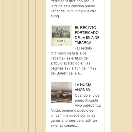
tradición festiva popular. La
letra de esta canción puede
variar de un municipio a otro,
aunq...
EL RECINTO
FORTIFICADO
DE LA ISLA DE
TABARCA
«El recinto
fortificado de la isla de
Tabarca» es el título del
artículo aparecido en las
páginas 127 a 134 del n.º 22
del Boletín de la A...
LA NUCÍA,
AÑOS 60
Cuando el 5 de
enero Alicante
Vivo publicó “La
Nucía: pequeño pueblo de
pinos” , me quedé con unas
ganas enormes de añadir un
extenso comen...