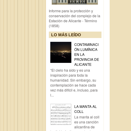
Informe para la protección y
conservación del complejo de la
Estación de Alicante - Término
(1858)
LO MÁS LEÍDO
CONTAMINACI
ÓN LUMÍNICA
EN LA
PROVINCIA DE
ALICANTE
“El cielo ha sido y es una
inspiración para toda la
humanidad. Sin embargo, su
contemplación se hace cada
vez más difícil e, incluso, para
l...
LA MANTA AL
COLL
La manta al coll
es una canción
alicantina de