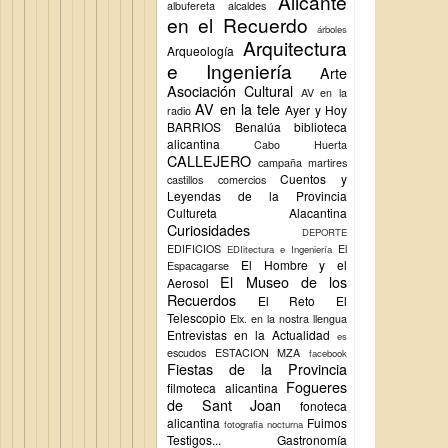
Alicante
albufereta
alcaldes
en el Recuerdo
árboles
Arquitectura
Arqueología
e Ingeniería
Arte
Asociación Cultural
AV en la
AV en la tele
Ayer y Hoy
radio
BARRIOS
Benalúa
biblioteca
alicantina
Cabo Huerta
CALLEJERO
campaña martires
Cuentos y
castillos
comercios
Leyendas de la Provincia
Cultureta Alacantina
Curiosidades
DEPORTE
EDIFICIOS
El
EDIitectura e Ingeniería
El Hombre y el
Espacagarse
El Museo de los
Aerosol
Recuerdos
El Reto
El
Telescopio
Elx.
en la nostra llengua
Entrevistas en la Actualidad
es
escudos
ESTACION MZA
facebook
Fiestas de la Provincia
Fogueres
filmoteca alicantina
de Sant Joan
fonoteca
alicantina
Fuimos
fotografia nocturna
Testigos...
Gastronomía