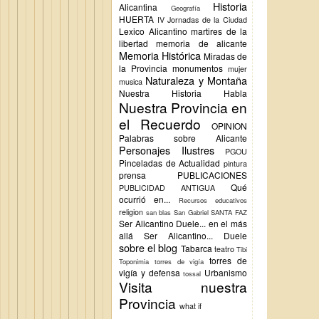
Historia
Alicantina
Geografía
HUERTA
IV Jornadas de la Ciudad
Lexico Alicantino
martires de la
libertad
memoria de alicante
Memoria Histórica
Miradas de
la Provincia
monumentos
mujer
Naturaleza y Montaña
musica
Nuestra Historia Habla
Nuestra Provincia en
el Recuerdo
OPINION
Palabras sobre Alicante
Personajes Ilustres
PGOU
Pinceladas de Actualidad
pintura
prensa
PUBLICACIONES
Qué
PUBLICIDAD ANTIGUA
ocurrió en...
Recursos educativos
religion
san blas
San Gabriel
SANTA FAZ
Ser Alicantino Duele... en el más
allá
Ser Alicantino... Duele
sobre el blog
Tabarca
teatro
Tibi
torres de
Toponimia
torres de vigía
vigía y defensa
Urbanismo
tossal
Visita nuestra
Provincia
what if