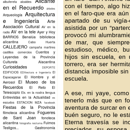
Alicante
albufereta
alcaldes
con el tiempo, algo hi
en el Recuerdo
árboles
en el faro-que era aún 
Arquitectura
Arqueología
e Ingeniería
apartado de su vigía-
Arte
Asociación Cultural
asistida por un “parte
AV en la
AV en la tele
Ayer y Hoy
radio
provocó mi alumbramie
BARRIOS
Benalúa
biblioteca
de mar, que siempre
alicantina
Cabo Huerta
CALLEJERO
campaña martires
estudioso, médico, 
Cuentos y
castillos
comercios
hijos sin escuela, e
Leyendas de la Provincia
Cultureta Alacantina
torrero, era ser hermi
Curiosidades
DEPORTE
distancia imposible sin 
EDIFICIOS
El
EDIitectura e Ingeniería
El Hombre y el
Espacagarse
escuela.
El Museo de los
Aerosol
Recuerdos
El Reto
El
A ese, mi yaye, como 
Telescopio
Elx.
en la nostra llengua
Entrevistas en la Actualidad
es
tenerlo más que en f
escudos
ESTACION MZA
facebook
Fiestas de la Provincia
aventura de surcar en e
Fogueres
filmoteca alicantina
buén seguro, no le est
de Sant Joan
fonoteca
Eterna travesía se i
alicantina
Fuimos
fotografia nocturna
Testigos...
Gastronomía
preciados, su esposa