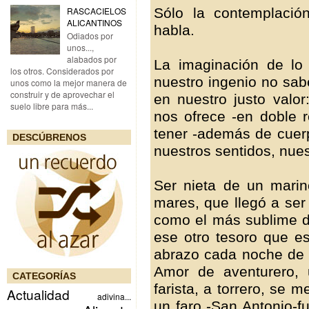
Sólo la contemplaci
RASCACIELOS
ALICANTINOS
habla.
Odiados por
unos...,
alabados por
La imaginación de lo
los otros. Considerados por
nuestro ingenio no sab
unos como la mejor manera de
construir y de aprovechar el
en nuestro justo valor
suelo libre para más...
nos ofrece -en doble r
tener -además de cuer
DESCÚBRENOS
nuestros sentidos, nuest
Ser nieta de un mari
mares, que llegó a ser
como el más sublime d
ese otro tesoro que es
abrazo cada noche de s
Amor de aventurero, 
CATEGORÍAS
farista, a torrero, se
Actualidad
adivina...
un faro -San Antonio-f