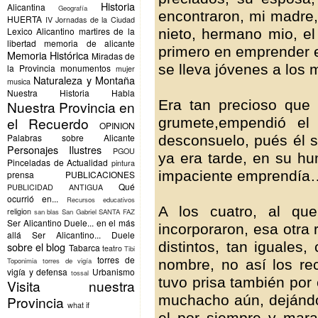
Historia
Alicantina
Geografía
encontraron, mi madre
HUERTA
IV Jornadas de la Ciudad
Lexico Alicantino
martires de la
nieto, hermano mio, el 
libertad
memoria de alicante
primero en emprender e
Memoria Histórica
Miradas de
se lleva jóvenes a los 
la Provincia
monumentos
mujer
Naturaleza y Montaña
musica
Nuestra Historia Habla
Era tan precioso que
Nuestra Provincia en
el Recuerdo
grumete,empendió el 
OPINION
Palabras sobre Alicante
desconsuelo, pués él 
Personajes Ilustres
PGOU
ya era tarde, en su hu
Pinceladas de Actualidad
pintura
impaciente emprendía
prensa
PUBLICACIONES
Qué
PUBLICIDAD ANTIGUA
ocurrió en...
Recursos educativos
A los cuatro, al qu
religion
san blas
San Gabriel
SANTA FAZ
Ser Alicantino Duele... en el más
incorporaron, esa otra 
allá
Ser Alicantino... Duele
distintos, tan iguales
sobre el blog
Tabarca
teatro
Tibi
torres de
Toponimia
torres de vigía
nombre, no así los re
vigía y defensa
Urbanismo
tossal
tuvo prisa también por
Visita nuestra
muchacho aún, dejánd
Provincia
what if
el por siempre y mar