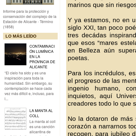
marinos que sin riesgos
Informe para la protección y
conservación del complejo de la
Y ya estamos, no en un
Estación de Alicante - Término
siglo XXI, tan poco po
(1858)
tres decádas inspirand
LO MÁS LEÍDO
que esos “mares estel
CONTAMINACI
en Belleza aún super
ÓN LUMÍNICA
EN LA
poetas.
PROVINCIA DE
ALICANTE
Para los incrédulos, e
“El cielo ha sido y es una
inspiración para toda la
el progreso de las men
humanidad. Sin embargo, su
ingenio humano, con
contemplación se hace cada
vez más difícil e, incluso, para
inquietos, aquí Univ
l...
creadores todo lo que s
LA MANTA AL
COLL
No la dotaron de más s
La manta al coll
corazón a narrarnos to
es una canción
alicantina de
recogen, para jubileo 