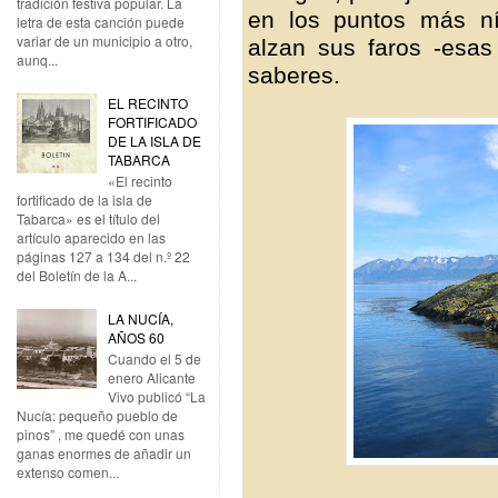
tradición festiva popular. La
en los puntos más ní
letra de esta canción puede
variar de un municipio a otro,
alzan sus faros -esas
aunq...
saberes.
EL RECINTO
FORTIFICADO
DE LA ISLA DE
TABARCA
«El recinto
fortificado de la isla de
Tabarca» es el título del
artículo aparecido en las
páginas 127 a 134 del n.º 22
del Boletín de la A...
LA NUCÍA,
AÑOS 60
Cuando el 5 de
enero Alicante
Vivo publicó “La
Nucía: pequeño pueblo de
pinos” , me quedé con unas
ganas enormes de añadir un
extenso comen...