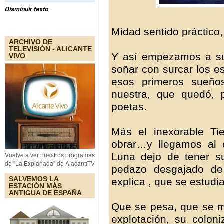
Disminuir texto
Midad sentido práctico,
ARCHIVO DE
TELEVISIÓN - ALICANTE
Y así empezamos a sur
VIVO
soñar con surcar los e
esos primeros sueño
nuestra, que quedó, 
poetas.
Más el inexorable Ti
obrar…y llegamos al 
Vuelve a ver nuestros programas
Luna dejo de tener su
de "La Explanada" de AlacantíTV
pedazo desgajado de
SALVEMOS LA
explica , que se estudia
ESTACIÓN MÁS
ANTIGUA DE ESPAÑA
Que se pesa, que se m
explotación, su coloni