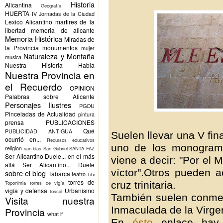
Historia
Alicantina
Geografía
HUERTA
IV Jornadas de la Ciudad
Lexico Alicantino
martires de la
libertad
memoria de alicante
Memoria Histórica
Miradas de
la Provincia
monumentos
mujer
Naturaleza y Montaña
musica
Nuestra Historia Habla
Nuestra Provincia en
el Recuerdo
OPINION
Palabras sobre Alicante
Personajes Ilustres
PGOU
Pinceladas de Actualidad
pintura
prensa
PUBLICACIONES
Qué
PUBLICIDAD ANTIGUA
Suelen llevar una V fina
ocurrió en...
Recursos educativos
uno de los monogram
religion
san blas
San Gabriel
SANTA FAZ
Ser Alicantino Duele... en el más
viene a decir: "Por el 
allá
Ser Alicantino... Duele
víctor".Otros pueden 
sobre el blog
Tabarca
teatro
Tibi
torres de
cruz trinitaria.
Toponimia
torres de vigía
vigía y defensa
Urbanismo
tossal
También suelen conmem
Visita nuestra
Inmaculada de la Virgen 
Provincia
what if
En
éste
enlace hay 