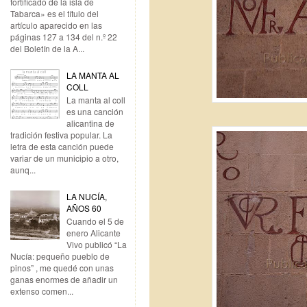
fortificado de la isla de
Tabarca» es el título del
artículo aparecido en las
páginas 127 a 134 del n.º 22
del Boletín de la A...
LA MANTA AL
COLL
La manta al coll
es una canción
alicantina de
tradición festiva popular. La
letra de esta canción puede
variar de un municipio a otro,
aunq...
LA NUCÍA,
AÑOS 60
Cuando el 5 de
enero Alicante
Vivo publicó “La
Nucía: pequeño pueblo de
pinos” , me quedé con unas
ganas enormes de añadir un
extenso comen...