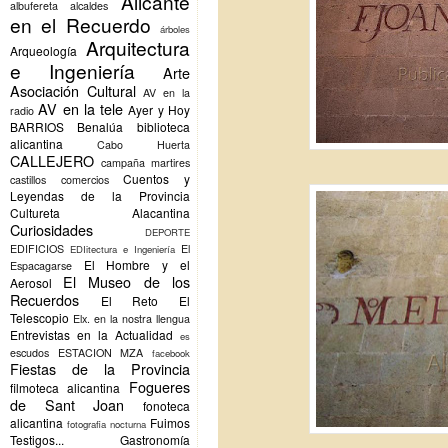
Alicante
albufereta
alcaldes
en el Recuerdo
árboles
Arquitectura
Arqueología
e Ingeniería
Arte
Asociación Cultural
AV en la
AV en la tele
Ayer y Hoy
radio
BARRIOS
Benalúa
biblioteca
alicantina
Cabo Huerta
CALLEJERO
campaña martires
Cuentos y
castillos
comercios
Leyendas de la Provincia
Cultureta Alacantina
Curiosidades
DEPORTE
EDIFICIOS
El
EDIitectura e Ingeniería
El Hombre y el
Espacagarse
El Museo de los
Aerosol
Recuerdos
El Reto
El
Telescopio
Elx.
en la nostra llengua
Entrevistas en la Actualidad
es
escudos
ESTACION MZA
facebook
Fiestas de la Provincia
Fogueres
filmoteca alicantina
de Sant Joan
fonoteca
alicantina
Fuimos
fotografia nocturna
Testigos...
Gastronomía