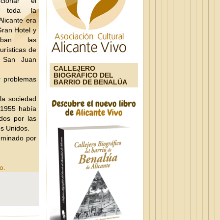
cionar el
n toda la
Alicante era
Gran Hotel y
aban las
turísticas de
 San Juan
CALLEJERO
BIOGRÁFICO DEL
r problemas
BARRIO DE BENALÚA
la sociedad
n 1955 había
idos por las
s Unidos.
ominado por
o.