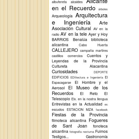
Alicante
albufereta
alcaldes
en el Recuerdo
árboles
Arquitectura
Arqueología
e Ingeniería
Arte
Asociación Cultural
AV en la
AV en la tele
Ayer y Hoy
radio
BARRIOS
Benalúa
biblioteca
alicantina
Cabo Huerta
CALLEJERO
campaña martires
Cuentos y
castillos
comercios
Leyendas de la Provincia
Cultureta Alacantina
Curiosidades
DEPORTE
EDIFICIOS
El
EDIitectura e Ingeniería
El Hombre y el
Espacagarse
El Museo de los
Aerosol
Recuerdos
El Reto
El
Telescopio
Elx.
en la nostra llengua
Entrevistas en la Actualidad
es
escudos
ESTACION MZA
facebook
Fiestas de la Provincia
Fogueres
filmoteca alicantina
de Sant Joan
fonoteca
alicantina
Fuimos
fotografia nocturna
Testigos...
Gastronomía