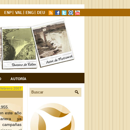
O
AUTORÍA
 febrero 2007
1955.
n este año
anera ya
s campañas