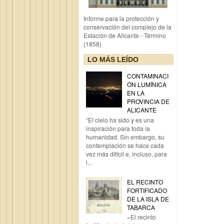
Informe para la protección y
conservación del complejo de la
Estación de Alicante - Término
(1858)
LO MÁS LEÍDO
CONTAMINACI
ÓN LUMÍNICA
EN LA
PROVINCIA DE
ALICANTE
“El cielo ha sido y es una
inspiración para toda la
humanidad. Sin embargo, su
contemplación se hace cada
vez más difícil e, incluso, para
l...
EL RECINTO
FORTIFICADO
DE LA ISLA DE
TABARCA
«El recinto