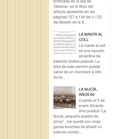
fortificado de la isla de
Tabarca» es el título del
artículo aparecido en las
páginas 127 a 134 del n.º 22
del Boletín de la A...
LA MANTA AL
COLL
La manta al coll
es una canción
alicantina de
tradición festiva popular. La
letra de esta canción puede
variar de un municipio a otro,
aunq...
LA NUCÍA,
AÑOS 60
Cuando el 5 de
enero Alicante
Vivo publicó “La
Nucía: pequeño pueblo de
pinos” , me quedé con unas
ganas enormes de añadir un
extenso comen...