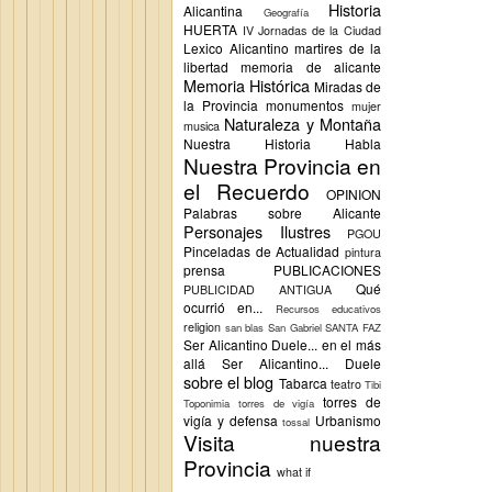
Historia
Alicantina
Geografía
HUERTA
IV Jornadas de la Ciudad
Lexico Alicantino
martires de la
libertad
memoria de alicante
Memoria Histórica
Miradas de
la Provincia
monumentos
mujer
Naturaleza y Montaña
musica
Nuestra Historia Habla
Nuestra Provincia en
el Recuerdo
OPINION
Palabras sobre Alicante
Personajes Ilustres
PGOU
Pinceladas de Actualidad
pintura
prensa
PUBLICACIONES
Qué
PUBLICIDAD ANTIGUA
ocurrió en...
Recursos educativos
religion
san blas
San Gabriel
SANTA FAZ
Ser Alicantino Duele... en el más
allá
Ser Alicantino... Duele
sobre el blog
Tabarca
teatro
Tibi
torres de
Toponimia
torres de vigía
vigía y defensa
Urbanismo
tossal
Visita nuestra
Provincia
what if