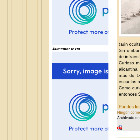
(aún ocult
Aumentar texto
Sin embar
de infraes
Curioso m
alicantina
más de 140
escuelas n
Como curi
entonces S
Puedes loc
Ningún comen
Archivado e