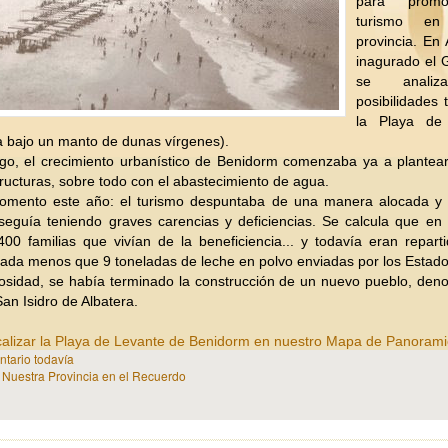
para promo
turismo e
provincia. En 
inagurado el 
se analiz
posibilidades 
la Playa de
a bajo un manto de dunas vírgenes).
go, el crecimiento urbanístico de Benidorm comenzaba ya a plantea
tructuras, sobre todo con el abastecimiento de agua.
omento este año: el turismo despuntaba de una manera alocada y 
 seguía teniendo graves carencias y deficiencias. Se calcula que e
0 familias que vivían de la beneficiencia... y todavía eran repart
ada menos que 9 toneladas de leche en polvo enviadas por los Estado
osidad, se había terminado la construcción de un nuevo pueblo, den
an Isidro de Albatera.
alizar la Playa de Levante de Benidorm en nuestro Mapa de Panorami
tario todavía
n
Nuestra Provincia en el Recuerdo