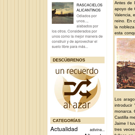
Antes de 
RASCACIELOS
apoyo de C
ALICANTINOS
Valencia, 
Odiados por
unos...,
reino. En 
alabados por
la noblez
los otros. Considerados por
esta conqu
unos como la mejor manera de
construir y de aprovechar el
suelo libre para más...
DESCÚBRENOS
Los arago
introduci
monarca. C
Castilla m
CATEGORÍAS
Jaime I tu
Actualidad
adivina...
tres veces