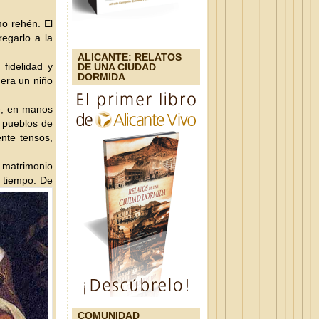
mo rehén. El
egarlo a la
ALICANTE: RELATOS
fidelidad y
DE UNA CIUDAD
DORMIDA
 era un niño
e, en manos
s pueblos de
ente tensos,
te matrimonio
o tiempo.
De
COMUNIDAD