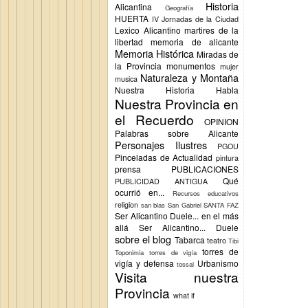
Historia
Alicantina
Geografía
HUERTA
IV Jornadas de la Ciudad
Lexico Alicantino
martires de la
libertad
memoria de alicante
Memoria Histórica
Miradas de
la Provincia
monumentos
mujer
Naturaleza y Montaña
musica
Nuestra Historia Habla
Nuestra Provincia en
el Recuerdo
OPINION
Palabras sobre Alicante
Personajes Ilustres
PGOU
Pinceladas de Actualidad
pintura
prensa
PUBLICACIONES
Qué
PUBLICIDAD ANTIGUA
ocurrió en...
Recursos educativos
religion
san blas
San Gabriel
SANTA FAZ
Ser Alicantino Duele... en el más
allá
Ser Alicantino... Duele
sobre el blog
Tabarca
teatro
Tibi
torres de
Toponimia
torres de vigía
vigía y defensa
Urbanismo
tossal
Visita nuestra
Provincia
what if