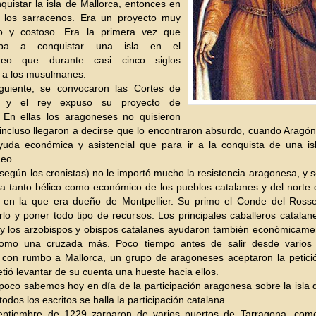
quistar la isla de Mallorca, entonces en
los sarracenos. Era un proyecto muy
o y costoso. Era la primera vez que
iba a conquistar una isla en el
áneo que durante casi cinco siglos
 a los musulmanes.
guiente, se convocaron las Cortes de
a y el rey expuso su proyecto de
. En ellas los aragoneses no quisieron
, incluso llegaron a decirse que lo encontraron absurdo, cuando Aragó
uda económica y asistencial que para ir a la conquista de una is
neo.
(según los cronistas) no le importó mucho la resistencia aragonesa, y 
a tanto bélico como económico de los pueblos catalanes y del norte
, en la que era dueño de Montpellier. Su primo el Conde del Rosse
o y poner todo tipo de recursos. Los principales caballeros catala
y los arzobispos y obispos catalanes ayudaron también económicamen
omo una cruzada más. Poco tiempo antes de salir desde varios
 con rumbo a Mallorca, un grupo de aragoneses aceptaron la petició
tió levantar de su cuenta una hueste hacia ellos.
oco sabemos hoy en día de la participación aragonesa sobre la isla 
odos los escritos se halla la participación catalana.
eptiembre de 1229 zarparon de varios puertos de Tarragona, com