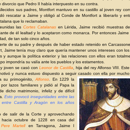
 divorcio que Pedro II había interpuesto en su contra.
llecidos sus padres, Montfort mantuvo en su castillo al joven rey co
 rescatar a Jaime y obligó al Conde de Montfort a liberarlo y entr
talana que lo reclamaban.
eunidas las
Cortes Catalanas
en Lérida, Jaime recibió muestras de 
lante de él lealtad y lo aceptaron como monarca. Por entonces Jaime
dad, de tan solo cinco años.
erte de su padre y después de haber estado retenido en Carcasson
t, Jaime tenía muy claro que quería mantener unos intereses con lo
os y aunque la política exterior y las relaciones con ellos eran totalm
mpo impondría su valía ante los pueblos y los estamentos.
y joven se casó con
Leonor de Castilla
, hija del rey Alfonso VIII. Es
motivó y nunca estuvo dispuesto a seguir casado con ella por much
 a su primogénito,
Alfonso
. En 1229 la
 por lazos familiares y pidió al Papa la
e dicho matrimonio, infeliz y de difícil
ia.
Esto provocó inseguridades entre las
s entre Castilla y Aragón en los años
o de salir de la Corte y aprovechando
 hacia octubre de 1228 en casa del
r
Pere Martell
en Tarragona, Jaime I