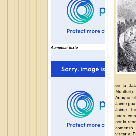
Aumentar texto
en la Bat
Montfort).
Aunque el
Jaime guar
Jaime I f
padre como
por la rea
comenzó u
visitar al