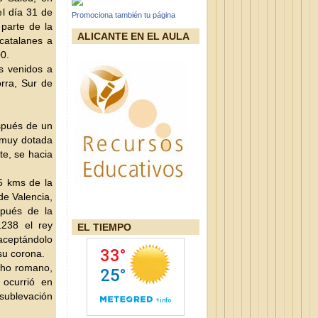
el día 31 de
Promociona también tu página
 parte de la
ALICANTE EN EL AULA
 catalanes a
00.
s venidos a
rra, Sur de
espués de un
y muy dotada
te, se hacia
5 kms de la
e Valencia,
spués de la
1238 el rey
EL TIEMPO
 aceptándolo
su corona.
echo romano,
 ocurrió en
 sublevación