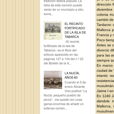
tradición festiva popular. La
dirección 
letra de esta canción puede
variar de un municipio a otro,
diciembre 
aunq...
colonia m
cambió de 
EL RECINTO
Tardaron 
FORTIFICADO
Mallorca p
DE LA ISLA DE
Francia y 
TABARCA
Poco tiemp
«El recinto
Antes se 
fortificado de la isla de
Tabarca» es el título del
divorcio d
artículo aparecido en las
para las a
páginas 127 a 134 del n.º 22
siempre a
del Boletín de la A...
En marzo d
ciudad de 
LA NUCÍA,
intentó r
AÑOS 60
resistenc
Cuando el 5 de
musulmán, 
enero Alicante
Vivo publicó “La
Jaime I en
Nucía: pequeño pueblo de
En 1240 Ja
pinos” , me quedé con unas
dándole i
ganas enormes de añadir un
Mallorca, 
extenso comen...
musulman