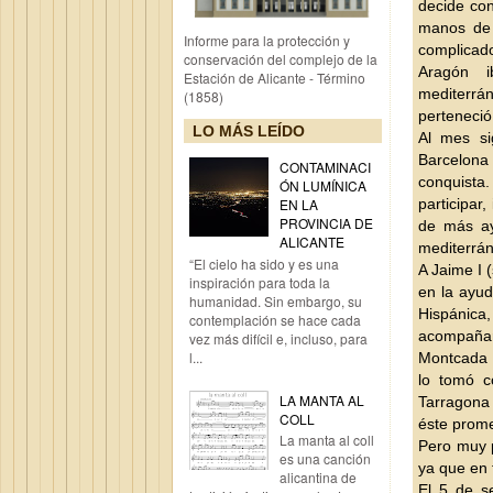
decide con
manos de 
Informe para la protección y
complicad
conservación del complejo de la
Aragón 
Estación de Alicante - Término
mediterr
(1858)
perteneció
LO MÁS LEÍDO
Al mes si
Barcelon
CONTAMINACI
conquista
ÓN LUMÍNICA
participar
EN LA
PROVINCIA DE
de más ay
ALICANTE
mediterrá
“El cielo ha sido y es una
A Jaime I 
inspiración para toda la
en la ayud
humanidad. Sin embargo, su
Hispánica
contemplación se hace cada
acompañarl
vez más difícil e, incluso, para
l...
Montcada 
lo tomó c
LA MANTA AL
Tarragona
COLL
éste prome
La manta al coll
Pero muy p
es una canción
ya que en t
alicantina de
El 5 de s