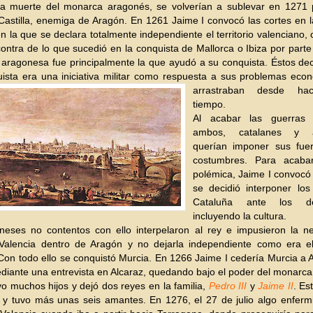
la muerte del monarca aragonés, se volverían a sublevar en 1271 
astilla, enemiga de Aragón. En 1261 Jaime I convocó las cortes en 
en la que se declara totalmente independiente el territorio valenciano, c
contra de lo que sucedió en la conquista de Mallorca o Ibiza por parte
a
aragonesa fue principalmente la que ayudó a su conquista. Éstos de
ista era una iniciativa militar como respuesta a sus problemas eco
arrastraban desde h
tiempo.
Al acabar las guerras y
ambos, catalanes y a
querían imponer sus fue
costumbres. Para acaba
polémica, Jaime I convocó 
se decidió interponer lo
Cataluña ante los d
incluyendo la cultura.
neses no contentos con ello interpelaron al rey e impusieron la n
r Valencia dentro de Aragón y no dejarla independiente como era e
on todo ello se conquistó Murcia. En 1266 Jaime I cedería Murcia a 
ediante una entrevista en Alcaraz, quedando bajo el poder del monarca
vo muchos hijos y dejó dos reyes en la familia,
Pedro III
y
Jaime II
. Es
 y tuvo más unas seis amantes. En 1276, el 27 de julio algo enferm