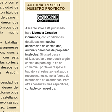
pero con el
AUTORÍA. RESPETE
la ciudad de
NUESTRO PROYECTO
on titulo de
 de Jaime I,
cidieron que
nómicos que
Alicante Vivo
está publicado
acía
mucho
bajo
Licencia Creative
Commons
, con condiciones
detalladas en
nuestra
 batallas,
declaración de contenidos,
ragoneses
autoría y derechos de propiedad
ros, usos y
intelectual
Si usted desea
r con esta
utilizar, copiar o reproducir algún
las cortes y
contenido para algún fin no
comercial, por favor respete el
s deseos de
trabajo y el esfuerzo realizado y
e Aragón,
reconózcanos como la fuente de
información enlazándonos. Para
ecesidad de
otras consultas más específicas,
l deseo del
contacte con nosotros
.
Alfonso X de
 castellano.
tuvo casado
izo, Jaime I