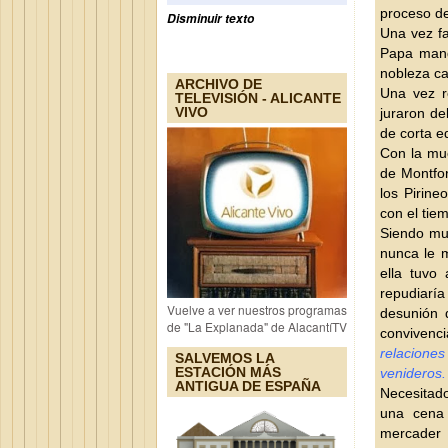
proceso de
Disminuir texto
Una vez fa
Papa mandó
nobleza ca
ARCHIVO DE
Una vez r
TELEVISIÓN - ALICANTE
VIVO
juraron de
de corta e
Con la mu
de Montfor
los Pirine
con el tie
Siendo mu
nunca le 
ella tuvo
repudiaría
Vuelve a ver nuestros programas
desunión d
de "La Explanada" de AlacantíTV
convivenc
relacione
SALVEMOS LA
ESTACIÓN MÁS
venideros.
ANTIGUA DE ESPAÑA
Necesitad
una cena
mercade