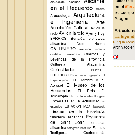
Alicante
fallece en
albufereta
alcaldes
en el Recuerdo
en el
Mona
árboles
Su cuerpo 
Arquitectura
Arqueología
Aragón.
e Ingeniería
Arte
Asociación Cultural
AV en la
Artículo 
AV en la tele
Ayer y Hoy
radio
La leyend
BARRIOS
Benalúa
biblioteca
Ningún comen
alicantina
Cabo Huerta
Archivado e
CALLEJERO
campaña martires
Cuentos y
castillos
comercios
Leyendas de la Provincia
Cultureta Alacantina
Curiosidades
DEPORTE
EDIFICIOS
El
EDIitectura e Ingeniería
El Hombre y el
Espacagarse
El Museo de los
Aerosol
Recuerdos
El Reto
El
Telescopio
Elx.
en la nostra llengua
Entrevistas en la Actualidad
es
escudos
ESTACION MZA
facebook
Fiestas de la Provincia
Fogueres
filmoteca alicantina
de Sant Joan
fonoteca
alicantina
Fuimos
fotografia nocturna
Testigos...
Gastronomía