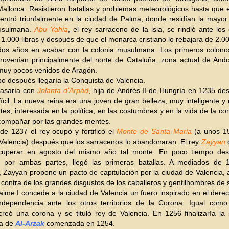
Mallorca. Resistieron batallas y problemas meteorológicos hasta que 
entró triunfalmente en la ciudad de Palma, donde residían la mayor
usulmana.
Abu Yahia
, el rey sarraceno de la isla, se rindió ante los
1.000 libras y después de que el monarca cristiano lo rebajara de 2.0
dos años en acabar con la colonia musulmana. Los primeros colono
rovenían principalmente del norte de Cataluña, zona actual de Ando
muy pocos venidos de Aragón.
o después llegaría la Conquista de Valencia.
casaría con
Jolanta d’Arpád
, hija de Andrés II de Hungría en 1235 d
ifícil. La nueva reina era una joven de gran belleza, muy inteligente 
rtes; interesada en la política, en las costumbres y en la vida de la cor
compañar por las grandes mentes.
e 1237 el rey ocupó y fortificó el
Monte de Santa Maria
(a unos 1
Valencia) después que los sarracenos lo abandonaran. El rey
Zayyan
d
ecuperar en agosto del mismo año tal monte. En poco tiempo de
ia por ambas partes, llegó las primeras batallas. A mediados de 
Zayyan propone un pacto de capitulación por la ciudad de Valencia,
 contra de los grandes disgustos de los caballeros y gentilhombres de 
ime I concede a la ciudad de Valencia un fuero inspirado en el der
ndependencia ante los otros territorios de la Corona. Igual como
creó una corona y se tituló rey de Valencia. En 1256 finalizaría la
a de
Al-Arzak
comenzada en 1254.