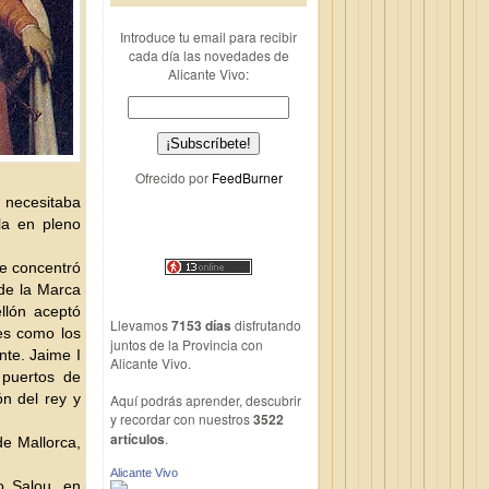
Introduce tu email para recibir
cada día las novedades de
Alicante Vivo:
Ofrecido por
FeedBurner
n necesitaba
la en pleno
se concentró
 de la Marca
llón aceptó
Llevamos
7153 días
disfrutando
nes como los
juntos de la Provincia con
te. Jaime I
Alicante Vivo.
 puertos de
n del rey y
Aquí podrás aprender, descubrir
y recordar con nuestros
3522
artículos
.
de Mallorca,
Alicante Vivo
o Salou, en