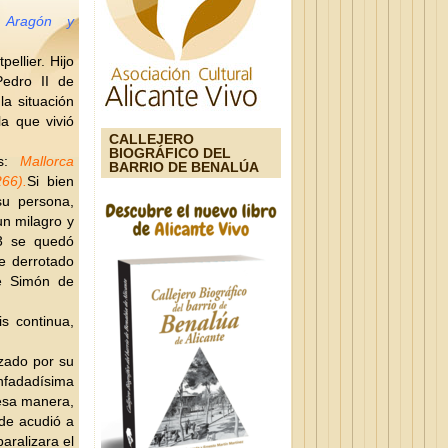
 Aragón y
ellier. Hijo
Pedro II de
a situación
la que vivió
CALLEJERO
BIOGRÁFICO DEL
os:
Mallorca
BARRIO DE BENALÚA
66).
Si bien
u persona,
n milagro y
3 se quedó
e derrotado
de Simón de
s continua,
izado por su
enfadadísima
 esa manera,
de acudió a
aralizara el