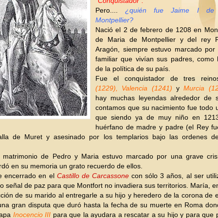
"Conquistador".
Pero....
¿quién fue Jaime I de
Montpellier?
Nació el 2 de febrero de 1208 en Montp
de Maria de Montpellier y del rey 
Aragón, siempre estuvo marcado por l
familiar que vivían sus padres, como 
de la política de su país.
Fue el conquistador de tres rein
(1229), Valencia (1241)
y
Murcia (12
hay muchas leyendas alrededor de s
contamos que su nacimiento fue todo u
que siendo ya de muy niño en 121
huérfano de madre y padre (el Rey fu
alla de Muret y asesinado por los templarios bajo las ordenes 
 matrimonio de Pedro y Maria estuvo marcado por una grave crisi
dó en su memoria un grato recuerdo de ellos.
ue encerrado en el
Castillo de Carcassone
con sólo 3 años, al ser util
 señal de paz para que Montfort no invadiera sus territorios. María, 
cción de su marido al entregarle a su hijo y heredero de la corona de
na gran disputa que duró hasta la fecha de su muerte en Roma don
 Papa
Inocencio III
para que la ayudara a rescatar a su hijo y para que p