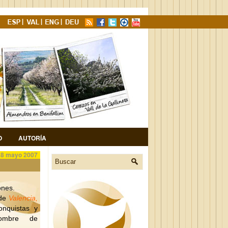
O
AUTORÍA
28 mayo 2007
ones.
 de
Valencia,
nquistas y
nombre de