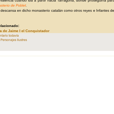
 Valencia cuando iba a partir hacia Tarragona, donde proseguiría pa
sterio de Poblet
.
descansa en dicho monasterio catalán como otros reyes e Infantes d
relacionado:
a de Jaime I el Conquistador
tario todavía
n
Personajes Ilustres