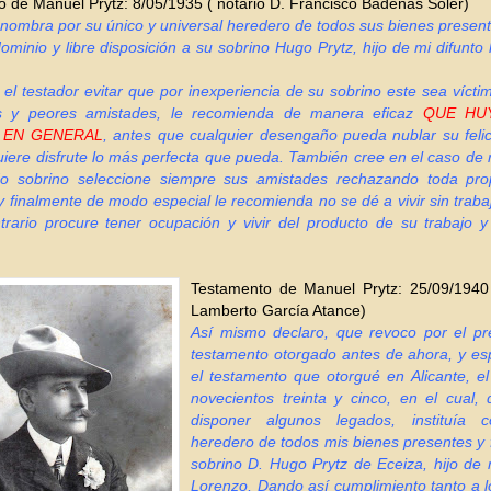
 de Manuel Prytz: 8/05/1935 ( notario D. Francisco Badenas Soler)
y nombra por su único y universal heredero de todos sus bienes present
ominio y libre disposición a su sobrino Hugo Prytz, hijo de mi difunt
el testador evitar que por inexperiencia de su sobrino este sea víct
s y peores amistades, le recomienda de manera eficaz
QUE HU
 EN GENERAL
, antes que cualquier desengaño pueda nublar su feli
uiere disfrute lo más perfecta que pueda. También cree en el caso d
do sobrino seleccione siempre sus amistades rechazando toda pro
y finalmente de modo especial le recomienda no se dé a vivir sin traba
trario procure tener ocupación y vivir del producto de su trabajo 
Testamento de Manuel Prytz: 25
/09/1940
Lamberto García Atance)
Así mismo declaro, que revoco por el pr
testamento otorgado antes de ahora, y es
el testamento que otorgué en Alicante, e
novecientos treinta y cinco, en el cual,
disponer algunos legados, instituía 
heredero de todos mis bienes presentes y 
sobrino D. Hugo Prytz de Eceiza, hijo de
Lorenzo, Dando así cumplimiento tanto a l