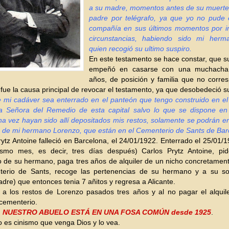
a su madre, momentos antes de su muerte
padre por telégrafo, ya que yo no pude 
compañía en sus últimos momentos por im
circunstancias, habiendo sido mi herm
quien recogió su ultimo suspiro.
En este testamento se hace constar, que s
empeñó en casarse con una muchacha
años, de posición y familia que no corre
 fue la causa principal de revocar el testamento, ya que desobedeció 
 mi cadáver sea enterrado en el panteón que tengo construido en el
a Señora del Remedio de esta capital salvo lo que se dispone en 
na vez hayan sido allí depositados mis restos, solamente se podrán en
 de mi hermano Lorenzo, que están en el Cementerio de Sants de Bar
ytz Antoine falleció en Barcelona, el 24/01/1922. Enterrado el 25/01/19
smo mes, es decir, tres días después) Carlos Prytz Antoine, pi
 de su hermano, paga tres años de alquiler de un nicho concretamen
terio de Sants, recoge las pertenencias de su hermano y a su s
adre) que entonces tenia 7 añitos y regresa a Alicante.
a los restos de Lorenzo pasados tres años y al no pagar el alquile
 cementerio.
, NUESTRO ABUELO ESTÁ EN UNA FOSA COMÚN desde 1925
.
no es cinismo que venga Dios y lo vea.