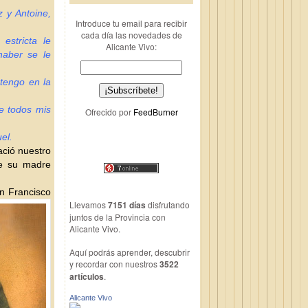
z y Antoine,
Introduce tu email para recibir
cada día las novedades de
estricta le
Alicante Vivo:
haber se le
 tengo en la
e todos mis
Ofrecido por
FeedBurner
el.
ació nuestro
ce su madre
n Francisco
Llevamos
7151 días
disfrutando
juntos de la Provincia con
Alicante Vivo.
Aquí podrás aprender, descubrir
y recordar con nuestros
3522
artículos
.
Alicante Vivo