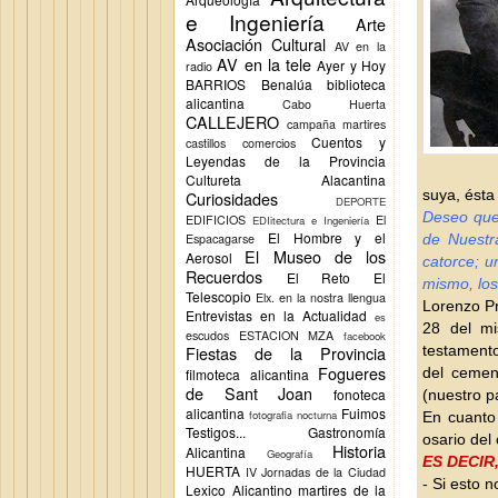
e Ingeniería
Arte
Asociación Cultural
AV en la
AV en la tele
Ayer y Hoy
radio
BARRIOS
Benalúa
biblioteca
alicantina
Cabo Huerta
CALLEJERO
campaña martires
Cuentos y
castillos
comercios
Leyendas de la Provincia
Cultureta Alacantina
suya, ésta
Curiosidades
DEPORTE
Deseo que
EDIFICIOS
El
EDIitectura e Ingeniería
El Hombre y el
Espacagarse
de Nuestr
El Museo de los
Aerosol
catorce; u
Recuerdos
El Reto
El
mismo, los
Telescopio
Elx.
en la nostra llengua
Lorenzo Pr
Entrevistas en la Actualidad
es
28 del mi
escudos
ESTACION MZA
facebook
Fiestas de la Provincia
testamento
Fogueres
del cemen
filmoteca alicantina
de Sant Joan
fonoteca
(nuestro p
alicantina
Fuimos
fotografia nocturna
En cuanto 
Testigos...
Gastronomía
osario del
Historia
Alicantina
Geografía
ES DECIR
HUERTA
IV Jornadas de la Ciudad
- Si esto 
Lexico Alicantino
martires de la