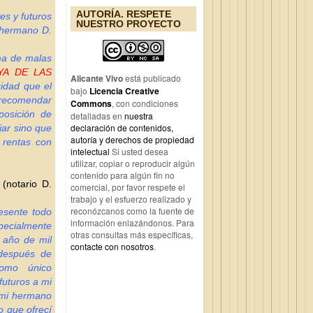
AUTORÍA. RESPETE
es y futuros
NUESTRO PROYECTO
o hermano D.
ima de malas
YA DE LAS
Alicante Vivo
está publicado
cidad que el
bajo
Licencia Creative
e recomendar
Commons
, con condiciones
posición de
detalladas en
nuestra
declaración de contenidos,
jar sino que
autoría y derechos de propiedad
y rentas con
intelectual
Si usted desea
utilizar, copiar o reproducir algún
contenido para algún fin no
 (notario D.
comercial, por favor respete el
trabajo y el esfuerzo realizado y
reconózcanos como la fuente de
esente todo
información enlazándonos. Para
pecialmente
otras consultas más específicas,
l año de mil
contacte con nosotros
.
 después de
como único
futuros a mi
 mi hermano
o que ofrecí