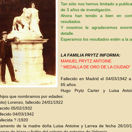
Tan sólo nos hemos limitado a publica
de 3 años de investigación.
Ahora han tenido a bien en conf
resultados.
Y nosotros le agradecemos enor
detalle.
Esperamos los resultados estén a la a
LA FAMILIA PRYTZ INFORMA:
MANUEL PRYTZ ANTOINE
" MEDALLA DE ORO DE LA CIUDAD"
Fallecido en Madrid el 04/03/1942 a
65 años.
Hugo Prytz Carter y Luisa Antoi
 hijos que nombramos por edades:
ito) Lorenzo, fallecido 24/01/1922
llecido 05/02/1932
llecido 04/03/1942
llecida ? /1920
tamento de la madre doña Luisa Antoine y Larrea de fecha 26/10/1
enzo de Irízar y Avilés del colegio de notarios de Valencia.