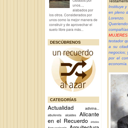
Odiados por
Testamento
unos...,
Instituye 
alabados por
en pleno d
los otros. Considerados por
Lorenzo.
unos como la mejor manera de
Queriendo 
construir y de aprovechar el
suelo libre para más...
compañía
MUJERES
testador q
DESCÚBRENOS
a su cita
negocios; 
por el con
economía.
CATEGORÍAS
Actualidad
adivina...
Alicante
albufereta
alcaldes
en el Recuerdo
árboles
Arquitectura
Arqueología