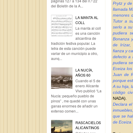
páginas 127 a 134 del n.º 22
Prytz y de
del Boletín de la A...
llamada Ma
menores d
LA MANTA AL
Tutor a s
COLL
serlo a s
La manta al coll
pudiera s
es una canción
alicantina de
Bonanza y
tradición festiva popular. La
de Irízar
letra de esta canción puede
fianza y c
variar de un municipio a otro,
defecto a 
aunq...
pudiera se
Eceiza los
LA NUCÍA,
Juan de R
AÑOS 60
porque est
Cuando el 5 de
enero Alicante
A su hija,
Vivo publicó “La
código civ
Nucía: pequeño pueblo de
NADA).
pinos” , me quedé con unas
Declara el
ganas enormes de añadir un
inmuebles,
extenso comen...
que se hal
de Eceiza.
RASCACIELOS
ALICANTINOS