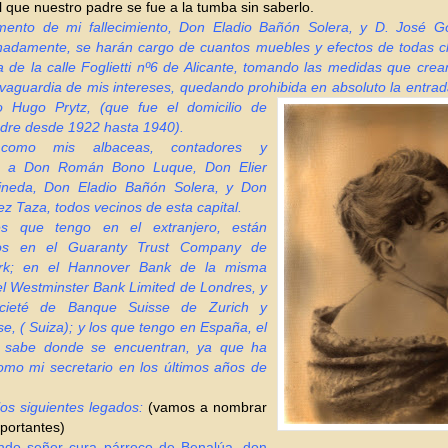
que nuestro padre se fue a la tumba sin saberlo.
ento de mi fallecimiento, Don Eladio Bañón Solera, y D. José 
damente, se harán cargo de cuantos muebles y efectos de todas cl
 de la calle Foglietti nº6 de Alicante, tomando las medidas que cre
lvaguardia de mis intereses, quedando prohibida en absoluto la entr
ad
o Hugo Prytz, (que fue el domicilio de
adre desde 1922 hasta 1940).
como mis albaceas, contadores y
s, a Don Román Bono Luque, Don Elier
neda, Don Eladio Bañón Solera, y Don
 Taza, todos vecinos de esta capital.
es que tengo en el extranjero, están
dos en el Guaranty Trust Company de
rk; en el Hannover Bank de la misma
el Westminster Bank Limited de Londres, y
cieté de Banque Suisse de Zurich y
e, ( Suiza); y los que tengo en España, el
 sabe donde se encuentran, ya que ha
omo mi secretario en los últimos años de
os siguientes legados:
(vamos a nombrar
portantes)
endo señor cura párroco de Benalúa, don