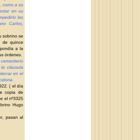
, como a su
estar en su
pedirlo las
ano Carlos,
u sobrino se
 de quince
spondía a la
sus órdenes.
 cementerio
la cláusula
terrar en el
celona .
22. ( el día
de copia de
te el nº3325
obrino Hugo
r, pasan al