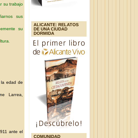
r su trabajo
iarnos sus
ALICANTE: RELATOS
memente su
DE UNA CIUDAD
DORMIDA
ltura.
 la edad de
ne Larrea,
911 ante el
COMUNIDAD