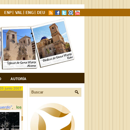
O
AUTORÍA
05 junio 2007
uerdo"
,
los