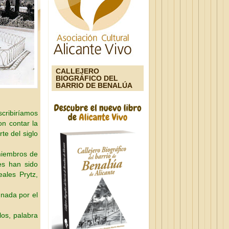
CALLEJERO
BIOGRÁFICO DEL
BARRIO DE BENALÚA
scribiríamos
on contar la
rte del siglo
 miembros de
es han sido
eales Prytz,
 nada por el
los, palabra