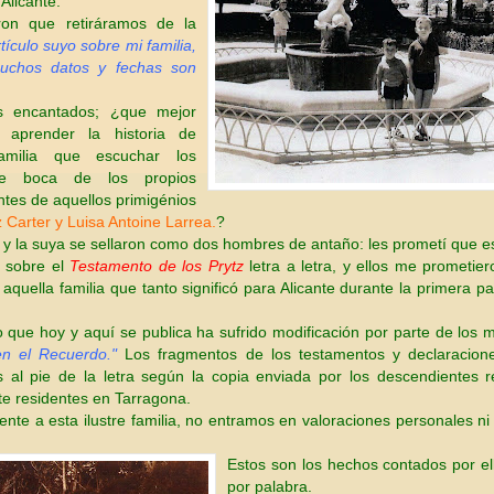
 Alicante.
ron que retiráramos de la
tículo suyo sobre mi familia,
uchos datos y fechas son
s encantados; ¿que mejor
 aprender la historia de
familia que escuchar los
de boca de los propios
tes de aquellos primigénios
 Carter y Luisa Antoine Larrea.
?
 y la suya se sellaron como dos hombres de antaño: les prometí que e
o sobre el
Testamento de los Prytz
letra a letra, y ellos me prometier
 aquella familia que tanto significó para Alicante durante la primera pa
 que hoy y aquí se publica ha sufrido modificación por parte de los
en el Recuerdo."
Los fragmentos de los testamentos y declaracion
 al pie de la letra según la copia enviada por los descendientes r
e residentes en Tarragona.
rente a esta ilustre familia, no entramos en valoraciones personales ni
Estos son los hechos cont
ados por el
por palabra.