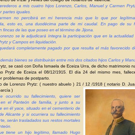
herederos a mis cuatro hijos Lorenzo, Carlos, Manuel y Carmen Pryt
r partes iguales.
armen no percibirá en mi herencia más que lo que por legítima 
da, esto es, una duodécima parte de mi caudal. En pago de su 
n fincas de las que poseo en el término de Jijona.
Lorenzo se le adjudicará íntegra la participación que en la actualidad
Prytz y Campos en liquidación.
quedará completamente pagado por que resulta el más favorecido d
.
demás bienes se distribuirán entre mis dos citados hijos Carlos y Manu
ytz, se casó con Doña Ismaela de Eceiza Urra, de dicho matrimonio n
o Prytz de Eceiza el 08/12/1915. El día 24 del mismo mes, falle
r problemas de postparto.
 de Lorenzo Prytz: ( nuestro abuelo ) 21 / 12 /1918 ( notario
D. Jua
arcía )
 ocurrido su fallecimiento, quiere ser
 en el Panteón de familia, y junto a su
 en él yace, situado en el cementerio de
de Alicante y si ocurriera su fallecimiento
rte, serán trasladados sus restos mortales
nteón.
ue tiene un hijo legítimo, llamado Hugo