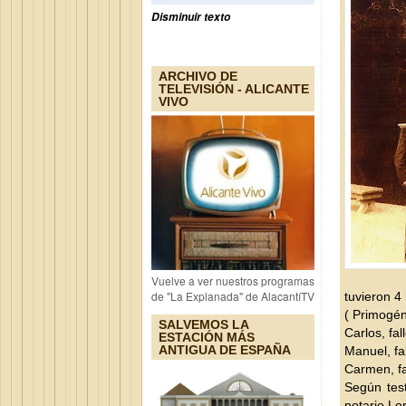
Disminuir texto
ARCHIVO DE
TELEVISIÓN - ALICANTE
VIVO
Vuelve a ver nuestros programas
de "La Explanada" de AlacantíTV
tuvieron 4
( Primogén
SALVEMOS LA
Carlos, fa
ESTACIÓN MÁS
ANTIGUA DE ESPAÑA
Manuel, fa
Carmen, fa
Según tes
notario Lor