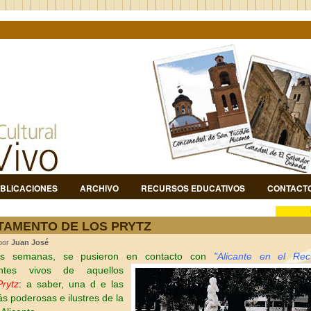
BLICACIONES
ARCHIVO
RECURSOS EDUCATIVOS
CONTACT
TAMENTO DE LOS PRYTZ
 por
Juan José
s semanas, se pusieron en contacto con
"Alic
a
nte en el Rec
entes
vivos de aquellos
Prytz
:
a saber, una d
e las
ás poderosas e ilustres de la