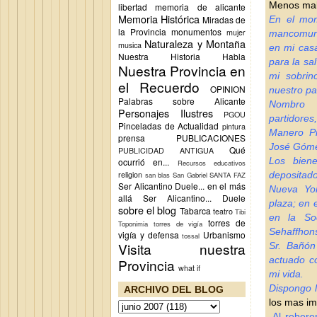
Menos mal 
libertad
memoria de alicante
Memoria Histórica
Miradas de
En el mom
la Provincia
monumentos
mujer
mancomuna
Naturaleza y Montaña
musica
en mi casa
Nuestra Historia Habla
para la sa
Nuestra Provincia en
mi sobrin
el Recuerdo
OPINION
nuestro p
Palabras sobre Alicante
Nombro 
Personajes Ilustres
PGOU
partidore
Pinceladas de Actualidad
pintura
Manero Pi
prensa
PUBLICACIONES
José Gómez
Qué
PUBLICIDAD ANTIGUA
Los bien
ocurrió en...
Recursos educativos
religion
deposita
san blas
San Gabriel
SANTA FAZ
Ser Alicantino Duele... en el más
Nueva Yo
allá
Ser Alicantino... Duele
plaza; en 
sobre el blog
Tabarca
teatro
Tibi
en la So
torres de
Toponimia
torres de vigía
Sehaffhons
vigía y defensa
Urbanismo
tossal
Visita nuestra
Sr. Bañón
actuado c
Provincia
what if
mi vida.
Dispongo l
ARCHIVO DEL BLOG
los mas im
-Al reber