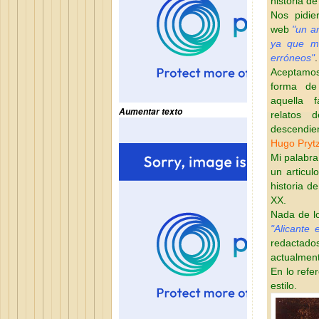
historia de
Nos pidie
web
"un ar
ya que m
erróneos"
.
Aceptamo
forma de
aquella 
Aumentar texto
relatos 
descendien
Hugo Prytz
Mi palabra
un articul
historia de
XX.
Nada de lo
"Alicante 
redactados
actualment
En lo refe
estilo.