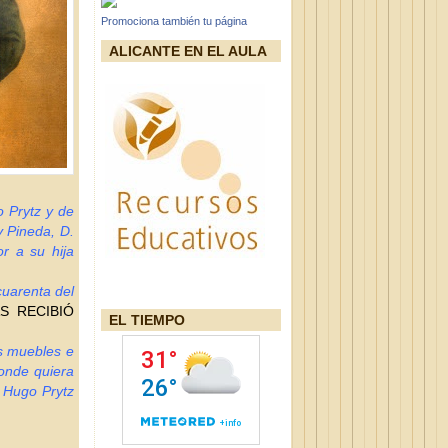
Promociona también tu página
ALICANTE EN EL AULA
o Prytz y de
y Pineda, D.
r a su hija
cuarenta del
S RECIBIÓ
EL TIEMPO
es muebles e
donde quiera
. Hugo Prytz