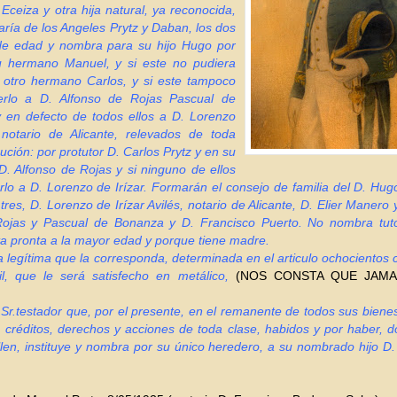
 Eceiza y otra hija natural, ya reconocida,
ría de los Angeles Prytz y Daban, los dos
e edad y nombra para su hijo Hugo por
u hermano Manuel, y si este no pudiera
u otro hermano Carlos, y si este tampoco
erlo a D. Alfonso de Rojas Pascual de
 en defecto de todos ellos a D. Lorenzo
, notario de Alicante, relevados de toda
aución: por protutor D. Carlos Prytz y en su
D. Alfonso de Rojas y si ninguno de ellos
rlo a D. Lorenzo de Irízar. Formarán el consejo de familia del D. Hug
 tres, D. Lorenzo de Irízar Avilés, notario de Alicante, D. Elier Manero 
ojas y Pascual de Bonanza y D. Francisco Puerto. No nombra tuto
a pronta a la mayor edad y porque tiene madre.
 la legítima que la corresponda, determinada en el articulo ochocientos 
il, que le será satisfecho en metálico,
(NOS CONSTA QUE JAMA
 Sr.testador que, por el presente, en el remanente de todos sus bien
 créditos, derechos y acciones de toda clase, habidos y por haber, 
len, instituye y nombra por su único heredero, a su nombrado hijo D