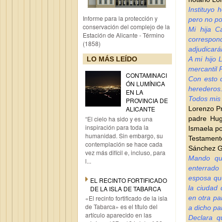
Instituyo 
Informe para la protección y
pero no po
conservación del complejo de la
Mi hija C
Estación de Alicante - Término
correspon
(1858)
adjudicará
LO MÁS LEÍDO
A mi hijo 
mercantil 
CONTAMINACI
Con esto 
ÓN LUMÍNICA
herederos
EN LA
Todos mis 
PROVINCIA DE
Lorenzo Pr
ALICANTE
“El cielo ha sido y es una
padre Hug
inspiración para toda la
Ismaela po
humanidad. Sin embargo, su
Testamento
contemplación se hace cada
Sánchez G
vez más difícil e, incluso, para
Mando que
l...
enterrado
esposa que
EL RECINTO FORTIFICADO
la ciudad 
DE LA ISLA DE TABARCA
«El recinto fortificado de la isla
en otra pa
de Tabarca» es el título del
a dicho pa
artículo aparecido en las
Declara q