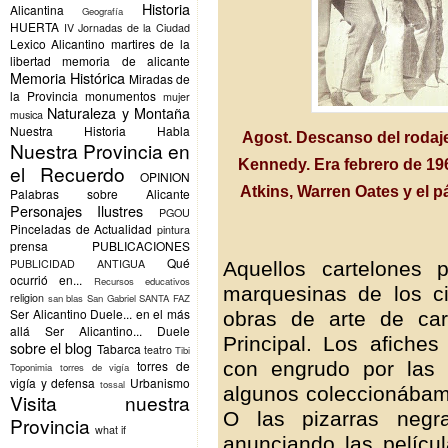
Historia
Alicantina
Geografía
HUERTA
IV Jornadas de la Ciudad
Lexico Alicantino
martires de la
libertad
memoria de alicante
Memoria Histórica
Miradas de
la Provincia
monumentos
mujer
Naturaleza y Montaña
musica
Nuestra Historia Habla
Agost. Descanso del rodaje
Nuestra Provincia en
Kennedy. Era febrero de 196
el Recuerdo
OPINION
Atkins, Warren Oates y el 
Palabras sobre Alicante
Personajes Ilustres
PGOU
Pinceladas de Actualidad
pintura
prensa
PUBLICACIONES
Qué
PUBLICIDAD ANTIGUA
Aquellos cartelones
ocurrió en...
Recursos educativos
marquesinas de los ci
religion
san blas
San Gabriel
SANTA FAZ
Ser Alicantino Duele... en el más
obras de arte de car
allá
Ser Alicantino... Duele
Principal. Los afiche
sobre el blog
Tabarca
teatro
Tibi
con engrudo por las 
torres de
Toponimia
torres de vigía
vigía y defensa
Urbanismo
tossal
algunos coleccionábam
Visita nuestra
O las pizarras negr
Provincia
what if
anunciando las películ