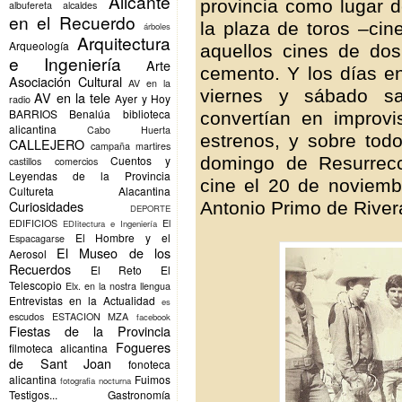
Alicante
provincia como lugar d
albufereta
alcaldes
en el Recuerdo
la plaza de toros –cin
árboles
Arquitectura
Arqueología
aquellos cines de do
e Ingeniería
Arte
cemento. Y los días en
Asociación Cultural
AV en la
viernes y sábado sa
AV en la tele
Ayer y Hoy
radio
BARRIOS
Benalúa
biblioteca
convertían en improv
alicantina
Cabo Huerta
estrenos, y sobre todo
CALLEJERO
campaña martires
domingo de Resurrecc
Cuentos y
castillos
comercios
Leyendas de la Provincia
cine el 20 de noviemb
Cultureta Alacantina
Curiosidades
Antonio Primo de River
DEPORTE
EDIFICIOS
El
EDIitectura e Ingeniería
El Hombre y el
Espacagarse
El Museo de los
Aerosol
Recuerdos
El Reto
El
Telescopio
Elx.
en la nostra llengua
Entrevistas en la Actualidad
es
escudos
ESTACION MZA
facebook
Fiestas de la Provincia
Fogueres
filmoteca alicantina
de Sant Joan
fonoteca
alicantina
Fuimos
fotografia nocturna
Testigos...
Gastronomía