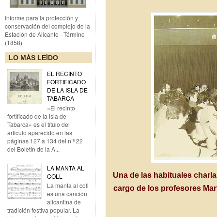
Informe para la protección y
conservación del complejo de la
Estación de Alicante - Término
(1858)
LO MÁS LEÍDO
EL RECINTO
FORTIFICADO
DE LA ISLA DE
TABARCA
«El recinto
fortificado de la isla de
Tabarca» es el título del
artículo aparecido en las
páginas 127 a 134 del n.º 22
del Boletín de la A...
LA MANTA AL
Una de las habituales charl
COLL
La manta al coll
cargo de los profesores Ma
es una canción
alicantina de
tradición festiva popular. La