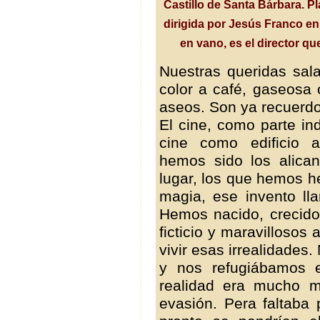
Castillo de Santa Bárbara. P
dirigida por Jesús Franco e
en vano, es el director q
Nuestras queridas sala
color a café, gaseosa 
aseos. Son ya recuerdo
El cine, como parte indi
cine como edificio a
hemos sido
los alica
lugar, los que hemos h
magia, ese invento
ll
Hemos nacido, crecido
ficticio y
maravillosos 
vivir esas irrealidade
y nos refugiábamos 
realidad era mucho m
evasión. Pera faltaba