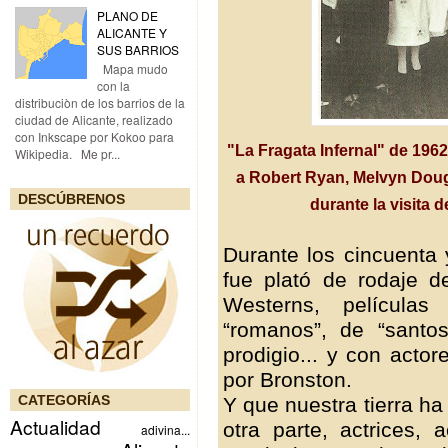
PLANO DE
ALICANTE Y
SUS BARRIOS
Mapa mudo
con la
distribuciòn de los barrios de la
ciudad de Alicante, realizado
con Inkscape por Kokoo para
"La Fragata Infernal" de 1962
Wikipedia. Me pr...
a Robert Ryan, Melvyn Doug
DESCÚBRENOS
durante la visita 
Durante los cincuenta 
fue plató de rodaje de
Westerns, película
“romanos”, de “santo
prodigio... y con acto
por Bronston.
CATEGORÍAS
Y que nuestra tierra ha
Actualidad
otra parte, actrices, 
adivina...