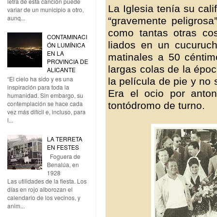
letra de esta canción puede
La Iglesia tenía su cal
variar de un municipio a otro,
aunq...
“gravemente peligrosa”
como tantas otras co
CONTAMINACI
liados en un cucuruc
ÓN LUMÍNICA
EN LA
matinales a 50 céntim
PROVINCIA DE
largas colas de la épo
ALICANTE
“El cielo ha sido y es una
la película de pie y no
inspiración para toda la
Era el ocio por anto
humanidad. Sin embargo, su
contemplación se hace cada
tontódromo de turno.
vez más difícil e, incluso, para
l...
LA TERRETA
EN FESTES
Foguera de
Benalúa, en
1928
Las utilidades de la fiesta. Los
días en rojo alborozan el
calendario de los vecinos, y
anim...