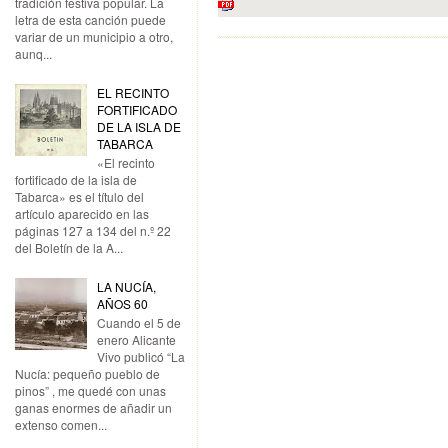
tradición festiva popular. La
letra de esta canción puede
variar de un municipio a otro,
aunq...
EL RECINTO
FORTIFICADO
DE LA ISLA DE
TABARCA
«El recinto
fortificado de la isla de
Tabarca» es el título del
artículo aparecido en las
páginas 127 a 134 del n.º 22
del Boletín de la A...
LA NUCÍA,
AÑOS 60
Cuando el 5 de
enero Alicante
Vivo publicó “La
Nucía: pequeño pueblo de
pinos” , me quedé con unas
ganas enormes de añadir un
extenso comen...