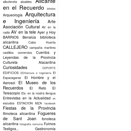
Alicante
albufereta
alcaldes
en el Recuerdo
árboles
Arquitectura
Arqueología
e Ingeniería
Arte
Asociación Cultural
AV en la
AV en la tele
Ayer y Hoy
radio
BARRIOS
Benalúa
biblioteca
alicantina
Cabo Huerta
CALLEJERO
campaña martires
Cuentos y
castillos
comercios
Leyendas de la Provincia
Cultureta Alacantina
Curiosidades
DEPORTE
EDIFICIOS
El
EDIitectura e Ingeniería
El Hombre y el
Espacagarse
El Museo de los
Aerosol
Recuerdos
El Reto
El
Telescopio
Elx.
en la nostra llengua
Entrevistas en la Actualidad
es
escudos
ESTACION MZA
facebook
Fiestas de la Provincia
Fogueres
filmoteca alicantina
de Sant Joan
fonoteca
alicantina
Fuimos
fotografia nocturna
Testigos...
Gastronomía