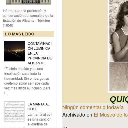
Informe para la protección y
conservación del complejo de la
Estación de Alicante - Término
(1858)
LO MÁS LEÍDO
CONTAMINACI
ÓN LUMÍNICA
EN LA
PROVINCIA DE
ALICANTE
“El cielo ha sido y es una
inspiración para toda la
humanidad. Sin embargo, su
contemplación se hace cada
vez más difícil e, incluso, para
l...
QUI
LA MANTA AL
Ningún comentario todavía
COLL
Archivado en
El Museo de l
La manta al coll
es una canción
alicantina de