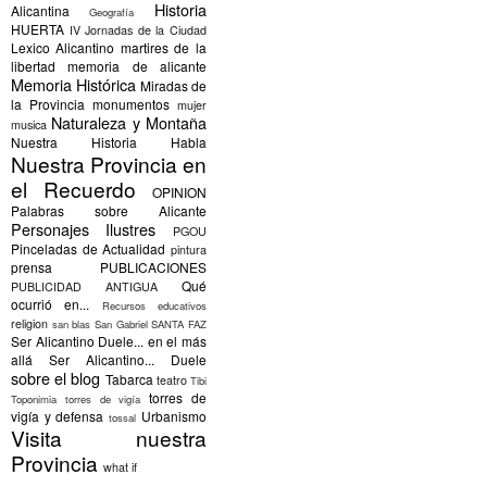
Historia
Alicantina
Geografía
HUERTA
IV Jornadas de la Ciudad
Lexico Alicantino
martires de la
libertad
memoria de alicante
Memoria Histórica
Miradas de
la Provincia
monumentos
mujer
Naturaleza y Montaña
musica
Nuestra Historia Habla
Nuestra Provincia en
el Recuerdo
OPINION
Palabras sobre Alicante
Personajes Ilustres
PGOU
Pinceladas de Actualidad
pintura
prensa
PUBLICACIONES
Qué
PUBLICIDAD ANTIGUA
ocurrió en...
Recursos educativos
religion
san blas
San Gabriel
SANTA FAZ
Ser Alicantino Duele... en el más
allá
Ser Alicantino... Duele
sobre el blog
Tabarca
teatro
Tibi
torres de
Toponimia
torres de vigía
vigía y defensa
Urbanismo
tossal
Visita nuestra
Provincia
what if