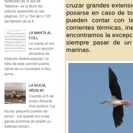
fortificado de la isla de
cruzar grandes extens
Tabarca» es el título del
artículo aparecido en las
posarse en caso de t
páginas 127 a 134 del n.º 22
pueden contar con l
del Boletín de la A...
corrientes térmicas, i
LA MANTA AL
encontramos la excepci
COLL
siempre pasar de un 
La manta al coll
es una canción
marinas.
alicantina de
tradición festiva popular. La
letra de esta canción puede
variar de un municipio a otro,
aunq...
LA NUCÍA,
AÑOS 60
Cuando el 5 de
enero Alicante
Vivo publicó “La
Nucía: pequeño pueblo de
pinos” , me quedé con unas
ganas enormes de añadir un
extenso comen...