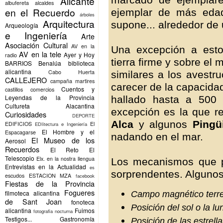
Alicante
albufereta
alcaldes
en el Recuerdo
ejemplar de más edad
árboles
Arquitectura
supone... alrededor de
Arqueología
e Ingeniería
Arte
Asociación Cultural
AV en la
Una excepción a esto
AV en la tele
Ayer y Hoy
radio
tierra firme y sobre el 
BARRIOS
Benalúa
biblioteca
alicantina
Cabo Huerta
similares a los avestr
CALLEJERO
campaña martires
carecer de la capacida
Cuentos y
castillos
comercios
Leyendas de la Provincia
hallado hasta a 500
Cultureta Alacantina
excepción es la que r
Curiosidades
DEPORTE
Alca
y algunos
Ping
EDIFICIOS
El
EDIitectura e Ingeniería
El Hombre y el
Espacagarse
nadando en el mar.
El Museo de los
Aerosol
Recuerdos
El Reto
El
Telescopio
Elx.
en la nostra llengua
Los mecanismos que p
Entrevistas en la Actualidad
es
sorprendentes. Algunos
escudos
ESTACION MZA
facebook
Fiestas de la Provincia
Fogueres
filmoteca alicantina
Campo magnético terre
de Sant Joan
fonoteca
Posición del sol o la lu
alicantina
Fuimos
fotografia nocturna
Testigos...
Gastronomía
Posición de las estrell