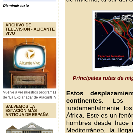
Disminuir texto
ARCHIVO DE
TELEVISIÓN - ALICANTE
VIVO
Principales rutas de mi
Vuelve a ver nuestros programas
Estos desplazamie
de "La Explanada" de AlacantíTV
continentes.
Los qu
SALVEMOS LA
fundamentalmente lo
ESTACIÓN MÁS
África. Este es un fen
ANTIGUA DE ESPAÑA
hombres desde hace m
Mediterráneo, la lle