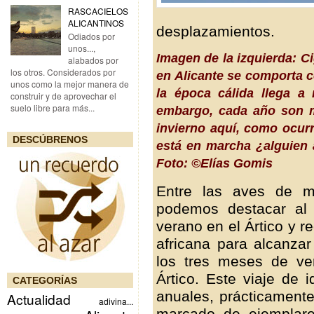
RASCACIELOS
ALICANTINOS
desplazamientos.
Odiados por
unos...,
Imagen de la izquierda: 
alabados por
los otros. Considerados por
en Alicante se comporta c
unos como la mejor manera de
la época cálida llega a 
construir y de aprovechar el
suelo libre para más...
embargo, cada año son m
invierno aquí, como ocurr
DESCÚBRENOS
está en marcha ¿alguien 
Foto: ©Elías Gomis
Entre las aves de m
podemos destacar a
verano en el Ártico y r
africana para alcanza
los tres meses de ver
Ártico. Este viaje de
CATEGORÍAS
anuales, prácticamente 
Actualidad
adivina...
marcado de ejemplare