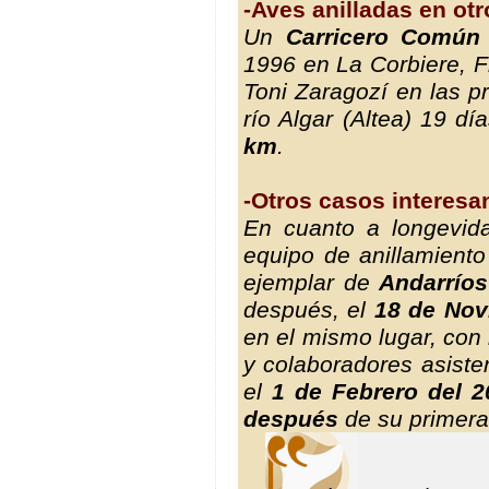
-Aves anilladas en otr
Un
Carricero Común
1996 en La Corbiere, Fr
Toni Zaragozí en las 
río Algar (Altea) 19 dí
km
.
-Otros casos interesa
En cuanto a longevid
equipo de anillamiento
ejemplar de
Andarríos
después, el
18 de Nov
en el mismo lugar, con 
y colaboradores asisten
el
1 de Febrero del 2
después
de su primera