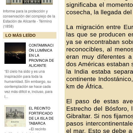
significaba el momento
Informe para la protección y
cosecha, la llegada del
conservación del complejo de la
Estación de Alicante - Término
La migración entre Eur
(1858)
las que se producen en
LO MÁS LEÍDO
ya se encontraban sobr
CONTAMINACI
reconocibles, al menos
ÓN LUMÍNICA
EN LA
eran muy diferentes 
PROVINCIA DE
dos Américas estaban s
ALICANTE
la India estaba separ
“El cielo ha sido y es una
inspiración para toda la
continente Indostánic
humanidad. Sin embargo, su
km de África.
contemplación se hace cada
vez más difícil e, incluso, para
l...
El paso de estas av
Estrecho del Bósforo, 
EL RECINTO
FORTIFICADO
Gibraltar. Si nos fija
DE LA ISLA DE
pasos intercontinental
TABARCA
«El recinto
el mar. Esto se debe a