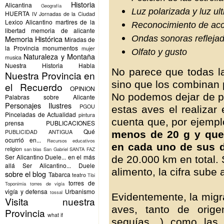
Historia
Alicantina
Geografía
Luz polarizada y luz ult
HUERTA
IV Jornadas de la Ciudad
Lexico Alicantino
martires de la
Reconocimiento de acc
libertad
memoria de alicante
Ondas sonoras refleja
Memoria Histórica
Miradas de
la Provincia
monumentos
mujer
Olfato y gusto
Naturaleza y Montaña
musica
Nuestra Historia Habla
No parece que todas la
Nuestra Provincia en
sino que los combinan 
el Recuerdo
OPINION
No podemos dejar de p
Palabras sobre Alicante
Personajes Ilustres
PGOU
estas aves el realiza
Pinceladas de Actualidad
pintura
cuenta que, por ejemp
prensa
PUBLICACIONES
Qué
PUBLICIDAD ANTIGUA
menos de 20 g y que 
ocurrió en...
Recursos educativos
en cada uno de sus d
religion
san blas
San Gabriel
SANTA FAZ
Ser Alicantino Duele... en el más
de 20.000 km en total.
allá
Ser Alicantino... Duele
alimento, la cifra sube
sobre el blog
Tabarca
teatro
Tibi
torres de
Toponimia
torres de vigía
vigía y defensa
Urbanismo
tossal
Evidentemente, la migr
Visita nuestra
aves, tanto de orige
Provincia
what if
sequías…) como las 