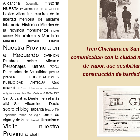
Historia
Alicantina
Geografía
HUERTA
IV Jornadas de la Ciudad
Lexico Alicantino
martires de la
libertad
memoria de alicante
Memoria Histórica
Miradas de
la Provincia
monumentos
mujer
Naturaleza y Montaña
musica
Nuestra Historia Habla
Nuestra Provincia en
Tren Chicharra en Sant
el Recuerdo
OPINION
comunicaban con la ciudad m
Palabras sobre Alicante
Personajes Ilustres
de vapor, que posibilita
PGOU
Pinceladas de Actualidad
pintura
construcción de barriad
prensa
PUBLICACIONES
Qué
PUBLICIDAD ANTIGUA
ocurrió en...
Recursos educativos
religion
san blas
San Gabriel
SANTA FAZ
Ser Alicantino Duele... en el más
allá
Ser Alicantino... Duele
sobre el blog
Tabarca
teatro
Tibi
torres de
Toponimia
torres de vigía
vigía y defensa
Urbanismo
tossal
Visita nuestra
Provincia
what if