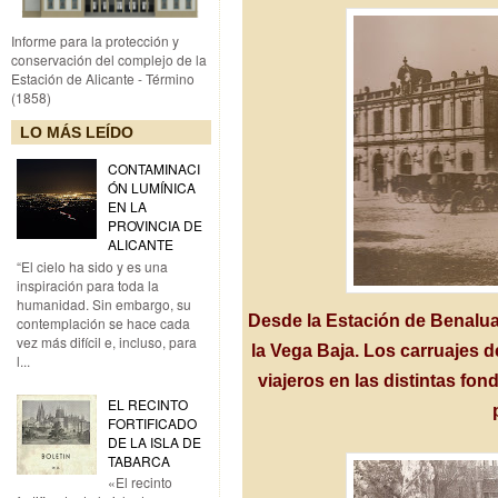
Informe para la protección y
conservación del complejo de la
Estación de Alicante - Término
(1858)
LO MÁS LEÍDO
CONTAMINACI
ÓN LUMÍNICA
EN LA
PROVINCIA DE
ALICANTE
“El cielo ha sido y es una
inspiración para toda la
humanidad. Sin embargo, su
Desde la Estación de Benalua
contemplación se hace cada
vez más difícil e, incluso, para
la Vega Baja. Los carruajes d
l...
viajeros en las distintas fon
EL RECINTO
FORTIFICADO
DE LA ISLA DE
TABARCA
«El recinto