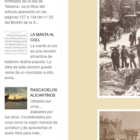
fortificado de la isla de
Tabarca» es el título del
artículo aparecido en las
páginas 127 a 134 del n.º 22
del Boletín de la A...
LA MANTA AL
COLL
La manta al coll
es una canción
alicantina de
tradición festiva popular. La
letra de esta canción puede
variar de un municipio a otro,
aunq...
RASCACIELOS
ALICANTINOS
Odiados por
unos...,
alabados por
los otros. Considerados por
unos como la mejor manera de
construir y de aprovechar el
suelo libre para más...