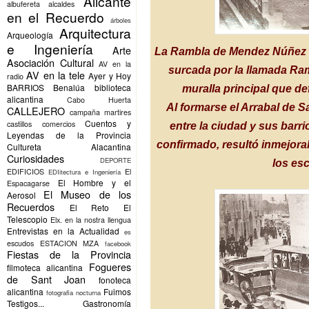
Alicante
albufereta
alcaldes
en el Recuerdo
árboles
Arquitectura
Arqueología
e Ingeniería
Arte
La Rambla de Mendez Núñez e
Asociación Cultural
AV en la
surcada por la llamada Ram
AV en la tele
Ayer y Hoy
radio
BARRIOS
Benalúa
biblioteca
muralla principal que de
alicantina
Cabo Huerta
Al formarse el Arrabal de Sa
CALLEJERO
campaña martires
Cuentos y
castillos
comercios
entre la ciudad y sus barri
Leyendas de la Provincia
confirmado, resultó inmejora
Cultureta Alacantina
Curiosidades
DEPORTE
los es
EDIFICIOS
El
EDIitectura e Ingeniería
El Hombre y el
Espacagarse
El Museo de los
Aerosol
Recuerdos
El Reto
El
Telescopio
Elx.
en la nostra llengua
Entrevistas en la Actualidad
es
escudos
ESTACION MZA
facebook
Fiestas de la Provincia
Fogueres
filmoteca alicantina
de Sant Joan
fonoteca
alicantina
Fuimos
fotografia nocturna
Testigos...
Gastronomía