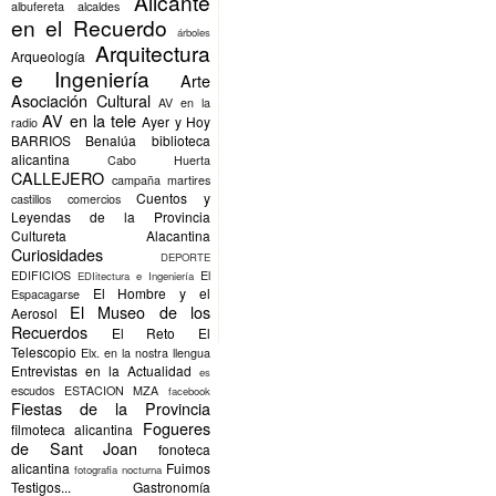
Alicante
albufereta
alcaldes
en el Recuerdo
árboles
Arquitectura
Arqueología
e Ingeniería
Arte
Asociación Cultural
AV en la
AV en la tele
Ayer y Hoy
radio
BARRIOS
Benalúa
biblioteca
alicantina
Cabo Huerta
CALLEJERO
campaña martires
Cuentos y
castillos
comercios
Leyendas de la Provincia
Cultureta Alacantina
Curiosidades
DEPORTE
EDIFICIOS
El
EDIitectura e Ingeniería
El Hombre y el
Espacagarse
El Museo de los
Aerosol
Recuerdos
El Reto
El
Telescopio
Elx.
en la nostra llengua
Entrevistas en la Actualidad
es
escudos
ESTACION MZA
facebook
Fiestas de la Provincia
Fogueres
filmoteca alicantina
de Sant Joan
fonoteca
alicantina
Fuimos
fotografia nocturna
Testigos...
Gastronomía