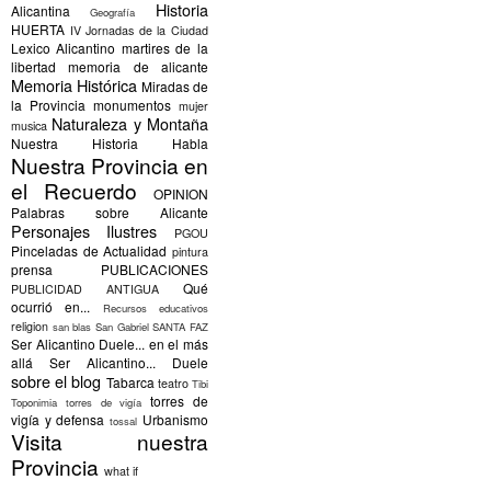
Historia
Alicantina
Geografía
HUERTA
IV Jornadas de la Ciudad
Lexico Alicantino
martires de la
libertad
memoria de alicante
Memoria Histórica
Miradas de
la Provincia
monumentos
mujer
Naturaleza y Montaña
musica
Nuestra Historia Habla
Nuestra Provincia en
el Recuerdo
OPINION
Palabras sobre Alicante
Personajes Ilustres
PGOU
Pinceladas de Actualidad
pintura
prensa
PUBLICACIONES
Qué
PUBLICIDAD ANTIGUA
ocurrió en...
Recursos educativos
religion
san blas
San Gabriel
SANTA FAZ
Ser Alicantino Duele... en el más
allá
Ser Alicantino... Duele
sobre el blog
Tabarca
teatro
Tibi
torres de
Toponimia
torres de vigía
vigía y defensa
Urbanismo
tossal
Visita nuestra
Provincia
what if