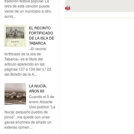
tradición festiva popular. La
letra de esta canción puede
variar de un municipio a otro,
aunq...
EL RECINTO
FORTIFICADO
DE LA ISLA DE
TABARCA
«El recinto
fortificado de la isla de
Tabarca» es el título del
artículo aparecido en las
páginas 127 a 134 del n.º 22
del Boletín de la A...
LA NUCÍA,
AÑOS 60
Cuando el 5 de
enero Alicante
Vivo publicó “La
Nucía: pequeño pueblo de
pinos” , me quedé con unas
ganas enormes de añadir un
extenso comen...