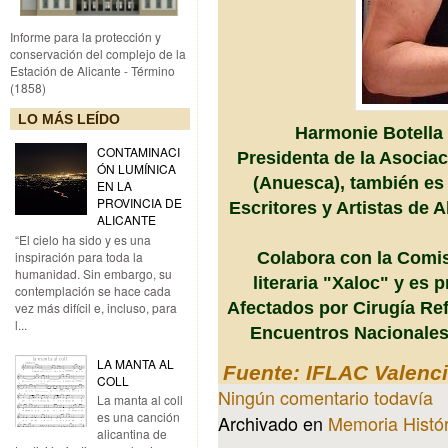
Informe para la protección y
conservación del complejo de la
Estación de Alicante - Término
(1858)
LO MÁS LEÍDO
Harmonie Botella 
CONTAMINACI
Presidenta de la Asocia
ÓN LUMÍNICA
(Anuesca), también es
EN LA
PROVINCIA DE
Escritores y Artistas de 
ALICANTE
“El cielo ha sido y es una
Colabora con la Comisi
inspiración para toda la
humanidad. Sin embargo, su
literaria "Xaloc" y es
contemplación se hace cada
Afectados por Cirugía Ref
vez más difícil e, incluso, para
l...
Encuentros Nacionales 
LA MANTA AL
Fuente: IFLAC Valenc
COLL
Ningún comentario todavía
La manta al coll
es una canción
Archivado en
Memoria Histór
alicantina de