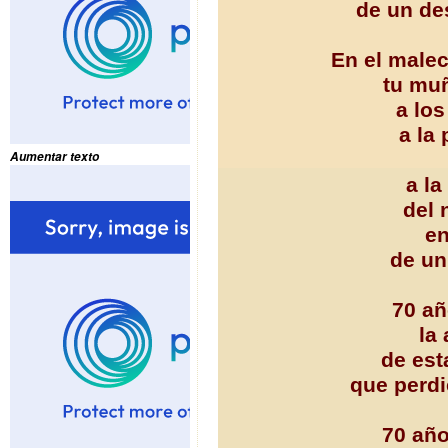
de un de
En el male
tu muñ
a los
a la
Aumentar texto
a la
del 
en
de un
70 a
la
de est
que perdi
70 añ