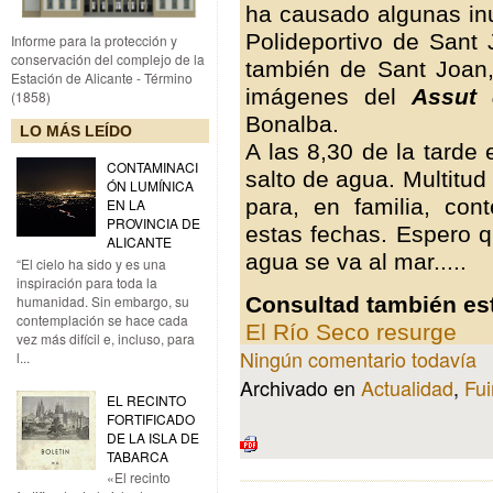
ha causado algunas inu
Polideportivo de Sant 
Informe para la protección y
conservación del complejo de la
también de Sant Joan,
Estación de Alicante - Término
imágenes del
Assut
(1858)
Bonalba.
LO MÁS LEÍDO
A las 8,30 de la tarde
CONTAMINACI
salto de agua. Multitu
ÓN LUMÍNICA
para, en familia, con
EN LA
PROVINCIA DE
estas fechas. Espero q
ALICANTE
agua se va al mar.....
“El cielo ha sido y es una
inspiración para toda la
Consultad también es
humanidad. Sin embargo, su
contemplación se hace cada
El Río Seco resurge
vez más difícil e, incluso, para
Ningún comentario todavía
l...
Archivado en
Actualidad
,
Fui
EL RECINTO
FORTIFICADO
DE LA ISLA DE
TABARCA
«El recinto