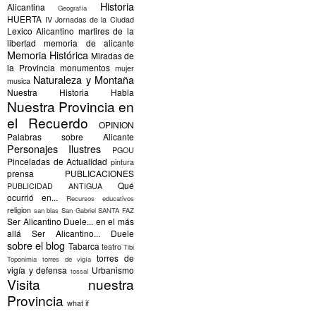
Historia
Alicantina
Geografía
HUERTA
IV Jornadas de la Ciudad
Lexico Alicantino
martires de la
libertad
memoria de alicante
Memoria Histórica
Miradas de
la Provincia
monumentos
mujer
Naturaleza y Montaña
musica
Nuestra Historia Habla
Nuestra Provincia en
el Recuerdo
OPINION
Palabras sobre Alicante
Personajes Ilustres
PGOU
Pinceladas de Actualidad
pintura
prensa
PUBLICACIONES
Qué
PUBLICIDAD ANTIGUA
ocurrió en...
Recursos educativos
religion
san blas
San Gabriel
SANTA FAZ
Ser Alicantino Duele... en el más
allá
Ser Alicantino... Duele
sobre el blog
Tabarca
teatro
Tibi
torres de
Toponimia
torres de vigía
vigía y defensa
Urbanismo
tossal
Visita nuestra
Provincia
what if