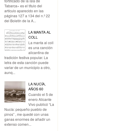
fortificado de la isla de
Tabarca» es el título del
artículo aparecido en las
páginas 127 a 134 del n.º 22
del Boletín de la A...
LA MANTA AL
COLL
La manta al coll
es una canción
alicantina de
tradición festiva popular. La
letra de esta canción puede
variar de un municipio a otro,
aunq...
LA NUCÍA,
AÑOS 60
Cuando el 5 de
enero Alicante
Vivo publicó “La
Nucía: pequeño pueblo de
pinos” , me quedé con unas
ganas enormes de añadir un
extenso comen...