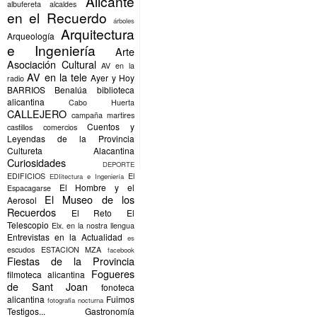
Alicante
albufereta
alcaldes
en el Recuerdo
árboles
Arquitectura
Arqueología
e Ingeniería
Arte
Asociación Cultural
AV en la
AV en la tele
Ayer y Hoy
radio
BARRIOS
Benalúa
biblioteca
alicantina
Cabo Huerta
CALLEJERO
campaña martires
Cuentos y
castillos
comercios
Leyendas de la Provincia
Cultureta Alacantina
Curiosidades
DEPORTE
EDIFICIOS
El
EDIitectura e Ingeniería
El Hombre y el
Espacagarse
El Museo de los
Aerosol
Recuerdos
El Reto
El
Telescopio
Elx.
en la nostra llengua
Entrevistas en la Actualidad
es
escudos
ESTACION MZA
facebook
Fiestas de la Provincia
Fogueres
filmoteca alicantina
de Sant Joan
fonoteca
alicantina
Fuimos
fotografia nocturna
Testigos...
Gastronomía