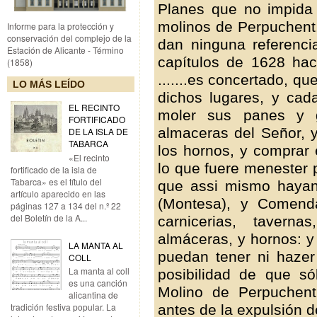
Planes que no impida 
molinos de Perpuchent.
Informe para la protección y
conservación del complejo de la
dan ninguna referenci
Estación de Alicante - Término
capítulos de 1628 hac
(1858)
.......es concertado, q
LO MÁS LEÍDO
dichos lugares, y cad
EL RECINTO
moler sus panes y g
FORTIFICADO
almaceras del Señor, y
DE LA ISLA DE
TABARCA
los hornos, y comprar 
«El recinto
lo que fuere menester po
fortificado de la isla de
Tabarca» es el título del
que assi mismo hayan
artículo aparecido en las
(Montesa), y Comenda
páginas 127 a 134 del n.º 22
del Boletín de la A...
carnicerias, taverna
almáceras, y hornos: y
LA MANTA AL
puedan tener ni hazer 
COLL
La manta al coll
posibilidad de que s
es una canción
Molino de Perpuchent
alicantina de
tradición festiva popular. La
antes de la expulsión 