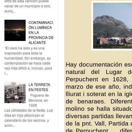
letra de esta canción puede
variar de un municipio a otro,
aunq...
CONTAMINACI
ÓN LUMÍNICA
EN LA
PROVINCIA DE
ALICANTE
“El cielo ha sido y es una
inspiración para toda la
humanidad. Sin embargo, su
contemplación se hace cada
Hay documentación escr
vez más difícil e, incluso, para
natural del Lugar d
l...
Perpuchent en 1628, 
LA TERRETA
marzo de ese año, ind
EN FESTES
lliurat i soterat en la 
Foguera de
Benalúa, en
de benaraes. Difere
1928
molino se halla situad
Las utilidades de la fiesta. Los
diversas partidas lleva
días en rojo alborozan el
calendario de los vecinos, y
de la pnt. Vall, Partida
anim...
de Perpuchent...., dif