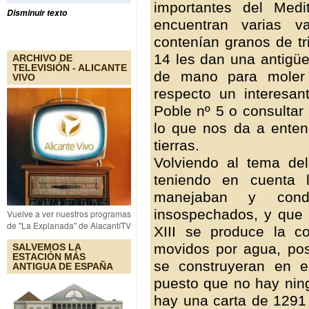
importantes del Med
Disminuir texto
encuentran varias v
contenían granos de t
14 les dan una antigü
ARCHIVO DE
TELEVISIÓN - ALICANTE
de mano para moler 
VIVO
respecto un interesan
Poble nº 5 o consultar l
lo que nos da a enten
tierras.
Volviendo al tema del
teniendo en cuenta 
manejaban y cond
insospechados, y que a
Vuelve a ver nuestros programas
de "La Explanada" de AlacantíTV
XIII se produce la c
movidos por agua, pos
SALVEMOS LA
ESTACIÓN MÁS
se construyeran en e
ANTIGUA DE ESPAÑA
puesto que no hay ning
hay una carta de 1291 