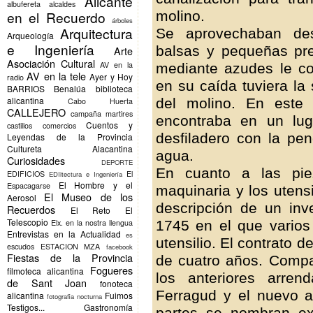
Alicante
albufereta
alcaldes
molino.
en el Recuerdo
árboles
Arquitectura
Se aprovechaban desn
Arqueología
e Ingeniería
balsas y pequeñas pre
Arte
Asociación Cultural
AV en la
mediante azudes le co
AV en la tele
Ayer y Hoy
radio
en su caída tuviera la
BARRIOS
Benalúa
biblioteca
alicantina
del molino. En este 
Cabo Huerta
CALLEJERO
campaña martires
encontraba en un lug
Cuentos y
castillos
comercios
desfiladero con la pen
Leyendas de la Provincia
Cultureta Alacantina
agua.
Curiosidades
DEPORTE
En cuanto a las pi
EDIFICIOS
El
EDIitectura e Ingeniería
El Hombre y el
Espacagarse
maquinaria y los utensil
El Museo de los
Aerosol
descripción de un inv
Recuerdos
El Reto
El
Telescopio
1745 en el que varios 
Elx.
en la nostra llengua
Entrevistas en la Actualidad
es
utensilio. El contrato 
escudos
ESTACION MZA
facebook
Fiestas de la Provincia
de cuatro años. Compa
Fogueres
filmoteca alicantina
los anteriores arre
de Sant Joan
fonoteca
Ferragud y el nuevo 
alicantina
Fuimos
fotografia nocturna
Testigos...
Gastronomía
partes se nombran ex