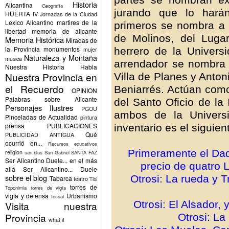
Historia
Alicantina
Geografía
jurando que lo hará
HUERTA
IV Jornadas de la Ciudad
Lexico Alicantino
martires de la
primeros se nombra a 
libertad
memoria de alicante
de Molinos, del Luga
Memoria Histórica
Miradas de
la Provincia
monumentos
herrero de la Univers
mujer
Naturaleza y Montaña
musica
arrendador se nombra 
Nuestra Historia Habla
Nuestra Provincia en
Villa de Planes y Anton
el Recuerdo
Beniarrés. Actúan com
OPINION
Palabras sobre Alicante
del Santo Oficio de la 
Personajes Ilustres
PGOU
ambos de la Universi
Pinceladas de Actualidad
pintura
prensa
PUBLICACIONES
inventario es el siguien
Qué
PUBLICIDAD ANTIGUA
ocurrió en...
Recursos educativos
Primeramente el Dad
religion
san blas
San Gabriel
SANTA FAZ
Ser Alicantino Duele... en el más
precio de quatro 
allá
Ser Alicantino... Duele
sobre el blog
Otrosi: La rueda y T
Tabarca
teatro
Tibi
torres de
Toponimia
torres de vigía
vigía y defensa
Urbanismo
tossal
Otrosi: El Alsador,
Visita nuestra
Provincia
Otrosi: La
what if