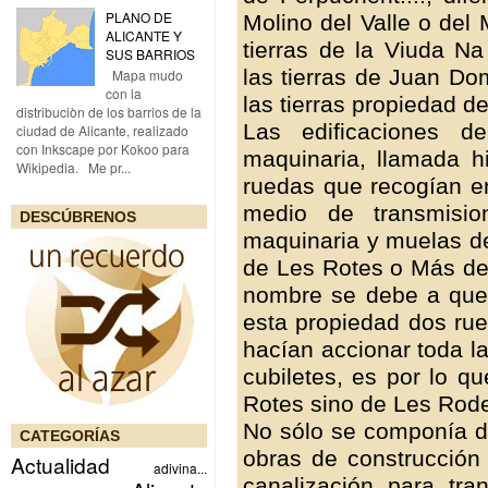
PLANO DE
Molino del Valle o del
ALICANTE Y
tierras de la Viuda Na
SUS BARRIOS
las tierras de Juan Do
Mapa mudo
con la
las tierras propiedad de 
distribuciòn de los barrios de la
Las edificaciones d
ciudad de Alicante, realizado
con Inkscape por Kokoo para
maquinaria, llamada h
Wikipedia. Me pr...
ruedas que recogían en
medio de transmisio
DESCÚBRENOS
maquinaria y muelas de
de Les Rotes o Más de B
nombre se debe a que
esta propiedad dos ru
hacían accionar toda l
cubiletes, es por lo q
Rotes sino de Les Rod
No sólo se componía de
CATEGORÍAS
obras de construcció
Actualidad
adivina...
canalización para tra