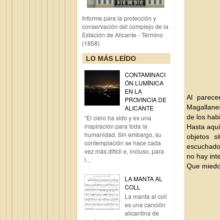
Informe para la protección y
conservación del complejo de la
Estación de Alicante - Término
(1858)
LO MÁS LEÍDO
CONTAMINACI
ÓN LUMÍNICA
EN LA
Al parece
PROVINCIA DE
Magallanes
ALICANTE
de los hab
“El cielo ha sido y es una
inspiración para toda la
Hasta aquí
humanidad. Sin embargo, su
objetos s
contemplación se hace cada
escuchado 
vez más difícil e, incluso, para
no hay int
l...
Que miedo
LA MANTA AL
COLL
La manta al coll
es una canción
alicantina de