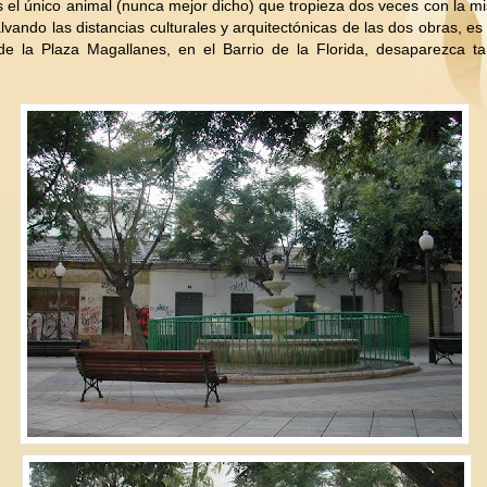
el único animal (nunca mejor dicho) que tropieza dos veces con la m
lvando las distancias culturales y arquitectónicas de las dos obras, es
 de la Plaza Magallanes, en el Barrio de la Florida, desaparezca t