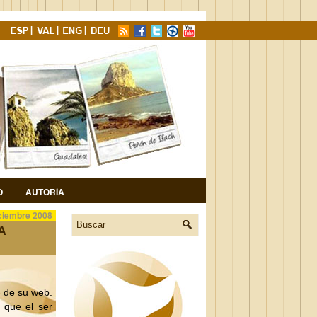
O
AUTORÍA
ciembre 2008
A
e
de su web.
 que el ser