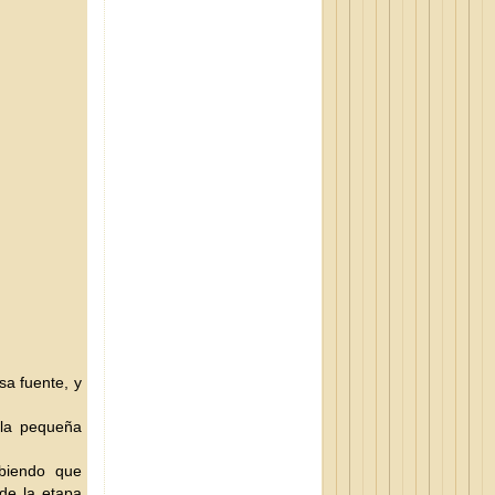
a fuente, y
lla pequeña
abiendo que
 de la etapa