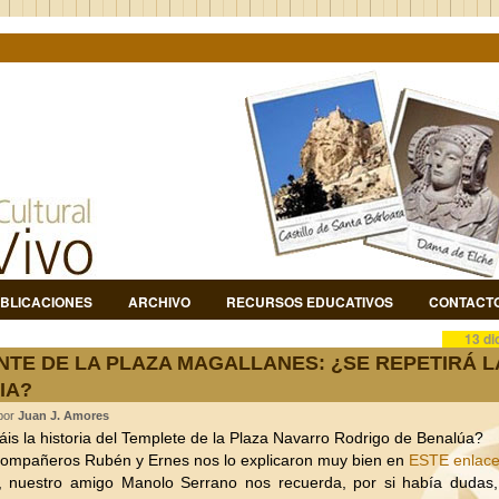
BLICACIONES
ARCHIVO
RECURSOS EDUCATIVOS
CONTACT
13 di
NTE DE LA PLAZA MAGALLANES: ¿SE REPETIRÁ L
IA?
 por
Juan J. Amores
is la historia del Templete de la Plaza Navarro Rodrigo de Benalúa?
compañeros Rubén y Ernes nos lo explicaron muy bien en
ESTE enlac
, nuestro amigo Manolo Serrano nos recuerda, por si había dudas,