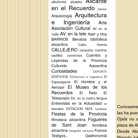
Alicante
albufereta
alcaldes
en el Recuerdo
árboles
Arquitectura
Arqueología
e Ingeniería
Arte
Asociación Cultural
AV en la
AV en la tele
Ayer y Hoy
radio
BARRIOS
Benalúa
biblioteca
alicantina
Cabo Huerta
CALLEJERO
campaña martires
Cuentos y
castillos
comercios
Leyendas de la Provincia
Cultureta Alacantina
Curiosidades
DEPORTE
EDIFICIOS
El
EDIitectura e Ingeniería
El Hombre y el
Espacagarse
El Museo de los
Aerosol
Recuerdos
El Reto
El
Telescopio
Elx.
en la nostra llengua
Entrevistas en la Actualidad
es
Curiosame
escudos
ESTACION MZA
facebook
Fiestas de la Provincia
las ha pue
Fogueres
Ojalá no 
filmoteca alicantina
de Sant Joan
fonoteca
plaza de Al
alicantina
Fuimos
fotografia nocturna
Desde Ali
Testigos...
Gastronomía
Manolo irá