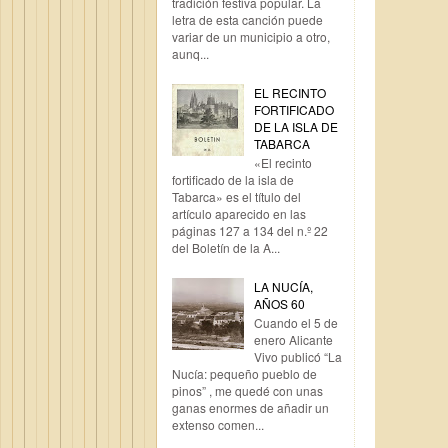
tradición festiva popular. La
letra de esta canción puede
variar de un municipio a otro,
aunq...
EL RECINTO
FORTIFICADO
DE LA ISLA DE
TABARCA
«El recinto
fortificado de la isla de
Tabarca» es el título del
artículo aparecido en las
páginas 127 a 134 del n.º 22
del Boletín de la A...
LA NUCÍA,
AÑOS 60
Cuando el 5 de
enero Alicante
Vivo publicó “La
Nucía: pequeño pueblo de
pinos” , me quedé con unas
ganas enormes de añadir un
extenso comen...