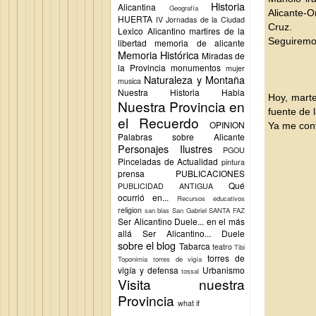
Historia
Alicantina
Geografía
Alicante-
HUERTA
IV Jornadas de la Ciudad
Cruz.
Lexico Alicantino
martires de la
Seguiremo
libertad
memoria de alicante
Memoria Histórica
Miradas de
la Provincia
monumentos
mujer
Naturaleza y Montaña
musica
Nuestra Historia Habla
Hoy, marte
Nuestra Provincia en
fuente de 
el Recuerdo
OPINION
Ya me cont
Palabras sobre Alicante
Personajes Ilustres
PGOU
Pinceladas de Actualidad
pintura
prensa
PUBLICACIONES
Qué
PUBLICIDAD ANTIGUA
ocurrió en...
Recursos educativos
religion
san blas
San Gabriel
SANTA FAZ
Ser Alicantino Duele... en el más
allá
Ser Alicantino... Duele
sobre el blog
Tabarca
teatro
Tibi
torres de
Toponimia
torres de vigía
vigía y defensa
Urbanismo
tossal
Visita nuestra
Provincia
what if