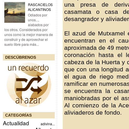
una presa de deriv
RASCACIELOS
ALICANTINOS
casamata o casa de
Odiados por
desangrador y aliviade
unos...,
alabados por
los otros. Considerados por
El azud de Mutxamel e
unos como la mejor manera de
construir y de aprovechar el
encuentran en el cau
suelo libre para más...
aproximada de 49 metro
coronación hasta el 
DESCÚBRENOS
cabeza de la Huerta y 
que con una longitud a
el agua de riego med
ramificar en numerosas
se encuentra la cas
maniobradas por el ass
Al comienzo de la Ac
aliviaderos de fondo.
CATEGORÍAS
Actualidad
adivina...