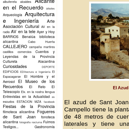
Alicante
albufereta
alcaldes
en el Recuerdo
árboles
Arquitectura
Arqueología
e Ingeniería
Arte
Asociación Cultural
AV en la
AV en la tele
Ayer y Hoy
radio
BARRIOS
Benalúa
biblioteca
alicantina
Cabo Huerta
CALLEJERO
campaña martires
Cuentos y
castillos
comercios
Leyendas de la Provincia
Cultureta Alacantina
Curiosidades
DEPORTE
EDIFICIOS
El
EDIitectura e Ingeniería
El Hombre y el
Espacagarse
El Museo de los
Aerosol
Recuerdos
El Reto
El
El Azud
Telescopio
Elx.
en la nostra llengua
Entrevistas en la Actualidad
es
El azud de Sant Joan
escudos
ESTACION MZA
facebook
Fiestas de la Provincia
Campello tiene la plan
Fogueres
filmoteca alicantina
de 48 metros de cuer
de Sant Joan
fonoteca
alicantina
Fuimos
fotografia nocturna
laterales y tiene u
Testigos...
Gastronomía