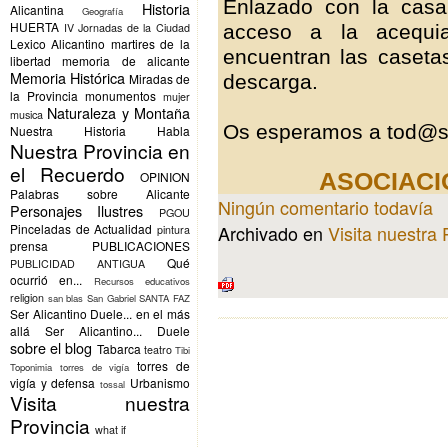
Enlazado con la casa
Historia
Alicantina
Geografía
HUERTA
acceso a la acequi
IV Jornadas de la Ciudad
Lexico Alicantino
martires de la
encuentran las caseta
libertad
memoria de alicante
Memoria Histórica
descarga.
Miradas de
la Provincia
monumentos
mujer
Naturaleza y Montaña
musica
Os esperamos a tod@s
Nuestra Historia Habla
Nuestra Provincia en
el Recuerdo
ASOCIACI
OPINION
Palabras sobre Alicante
Ningún comentario todavía
Personajes Ilustres
PGOU
Archivado en
Visita nuestra 
Pinceladas de Actualidad
pintura
prensa
PUBLICACIONES
Qué
PUBLICIDAD ANTIGUA
ocurrió en...
Recursos educativos
religion
san blas
San Gabriel
SANTA FAZ
Ser Alicantino Duele... en el más
allá
Ser Alicantino... Duele
sobre el blog
Tabarca
teatro
Tibi
torres de
Toponimia
torres de vigía
vigía y defensa
Urbanismo
tossal
Visita nuestra
Provincia
what if