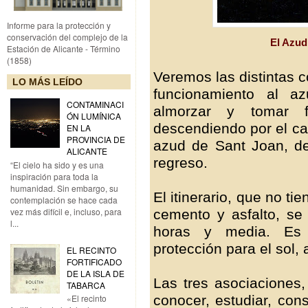
Informe para la protección y
conservación del complejo de la
El Azud
Estación de Alicante - Término
(1858)
Veremos las distintas 
LO MÁS LEÍDO
funcionamiento al 
CONTAMINACI
almorzar y tomar f
ÓN LUMÍNICA
descendiendo por el ca
EN LA
PROVINCIA DE
azud de Sant Joan, d
ALICANTE
regreso.
“El cielo ha sido y es una
inspiración para toda la
humanidad. Sin embargo, su
El itinerario, que no ti
contemplación se hace cada
vez más difícil e, incluso, para
cemento y asfalto, s
l...
horas y media. Es 
protección para el sol,
EL RECINTO
FORTIFICADO
DE LA ISLA DE
Las tres asociaciones,
TABARCA
conocer, estudiar, con
«El recinto