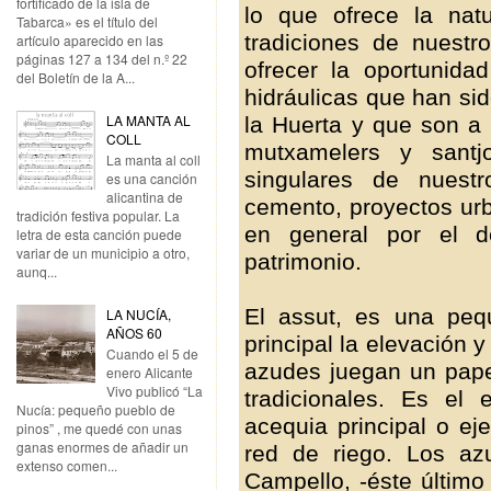
fortificado de la isla de
lo que ofrece la natur
Tabarca» es el título del
tradiciones de nuestr
artículo aparecido en las
páginas 127 a 134 del n.º 22
ofrecer la oportunidad
del Boletín de la A...
hidráulicas que han sid
LA MANTA AL
la Huerta y que son a
COLL
mutxamelers y santjo
La manta al coll
singulares de nuest
es una canción
alicantina de
cemento, proyectos urb
tradición festiva popular. La
en general por el d
letra de esta canción puede
variar de un municipio a otro,
patrimonio.
aunq...
El assut, es una peq
LA NUCÍA,
AÑOS 60
principal la elevación y
Cuando el 5 de
azudes juegan un papel
enero Alicante
Vivo publicó “La
tradicionales. Es el 
Nucía: pequeño pueblo de
acequia principal o ej
pinos” , me quedé con unas
ganas enormes de añadir un
red de riego. Los a
extenso comen...
Campello, -éste últim