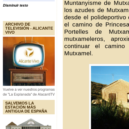
Muntanyisme de Mutxam
Disminuir texto
los azudes de Mutxame
desde el polideportivo
el camino de Princes
ARCHIVO DE
TELEVISIÓN - ALICANTE
Portelles de Mutx
VIVO
mutxameleros, apro
continuar el camino
Mutxamel.
Vuelve a ver nuestros programas
de "La Explanada" de AlacantíTV
SALVEMOS LA
ESTACIÓN MÁS
ANTIGUA DE ESPAÑA