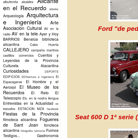
Alicante
albufereta
alcaldes
en el Recuerdo
árboles
Arquitectura
Arqueología
e Ingeniería
Arte
Asociación Cultural
Ford "de ped
AV en la
AV en la tele
Ayer y Hoy
radio
BARRIOS
Benalúa
biblioteca
alicantina
Cabo Huerta
CALLEJERO
campaña martires
Cuentos y
castillos
comercios
Leyendas de la Provincia
Cultureta Alacantina
Curiosidades
DEPORTE
EDIFICIOS
El
EDIitectura e Ingeniería
El Hombre y el
Espacagarse
El Museo de los
Aerosol
Recuerdos
El Reto
El
Telescopio
Elx.
en la nostra llengua
Entrevistas en la Actualidad
es
escudos
ESTACION MZA
facebook
Fiestas de la Provincia
Seat 600 D 1ª serie
Fogueres
filmoteca alicantina
de Sant Joan
fonoteca
alicantina
Fuimos
fotografia nocturna
Testigos...
Gastronomía