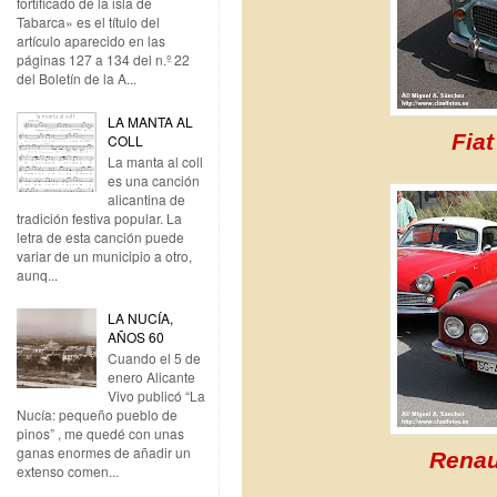
fortificado de la isla de
Tabarca» es el título del
artículo aparecido en las
páginas 127 a 134 del n.º 22
del Boletín de la A...
LA MANTA AL
Fiat
COLL
La manta al coll
es una canción
alicantina de
tradición festiva popular. La
letra de esta canción puede
variar de un municipio a otro,
aunq...
LA NUCÍA,
AÑOS 60
Cuando el 5 de
enero Alicante
Vivo publicó “La
Nucía: pequeño pueblo de
pinos” , me quedé con unas
ganas enormes de añadir un
Renau
extenso comen...