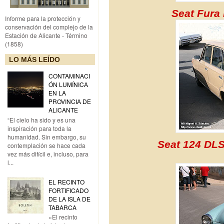
Seat Fura 
Informe para la protección y
conservación del complejo de la
Estación de Alicante - Término
(1858)
LO MÁS LEÍDO
CONTAMINACI
ÓN LUMÍNICA
EN LA
PROVINCIA DE
ALICANTE
“El cielo ha sido y es una
inspiración para toda la
humanidad. Sin embargo, su
Seat 124 DLS
contemplación se hace cada
vez más difícil e, incluso, para
l...
EL RECINTO
FORTIFICADO
DE LA ISLA DE
TABARCA
«El recinto