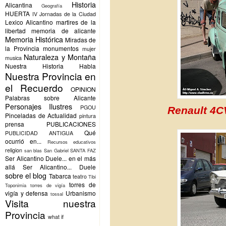
Historia
Alicantina
Geografía
HUERTA
IV Jornadas de la Ciudad
Lexico Alicantino
martires de la
libertad
memoria de alicante
Memoria Histórica
Miradas de
la Provincia
monumentos
mujer
Naturaleza y Montaña
musica
Nuestra Historia Habla
Nuestra Provincia en
el Recuerdo
OPINION
Palabras sobre Alicante
Personajes Ilustres
PGOU
Renault 4C
Pinceladas de Actualidad
pintura
prensa
PUBLICACIONES
Qué
PUBLICIDAD ANTIGUA
ocurrió en...
Recursos educativos
religion
san blas
San Gabriel
SANTA FAZ
Ser Alicantino Duele... en el más
allá
Ser Alicantino... Duele
sobre el blog
Tabarca
teatro
Tibi
torres de
Toponimia
torres de vigía
vigía y defensa
Urbanismo
tossal
Visita nuestra
Provincia
what if