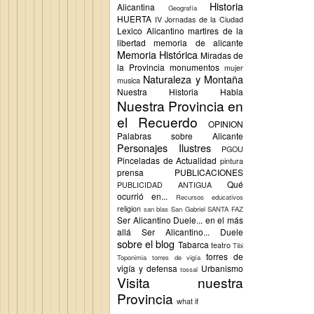
Historia
Alicantina
Geografía
HUERTA
IV Jornadas de la Ciudad
Lexico Alicantino
martires de la
libertad
memoria de alicante
Memoria Histórica
Miradas de
la Provincia
monumentos
mujer
Naturaleza y Montaña
musica
Nuestra Historia Habla
Nuestra Provincia en
el Recuerdo
OPINION
Palabras sobre Alicante
Personajes Ilustres
PGOU
Pinceladas de Actualidad
pintura
prensa
PUBLICACIONES
Qué
PUBLICIDAD ANTIGUA
ocurrió en...
Recursos educativos
religion
san blas
San Gabriel
SANTA FAZ
Ser Alicantino Duele... en el más
allá
Ser Alicantino... Duele
sobre el blog
Tabarca
teatro
Tibi
torres de
Toponimia
torres de vigía
vigía y defensa
Urbanismo
tossal
Visita nuestra
Provincia
what if