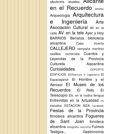
Alicante
albufereta
alcaldes
en el Recuerdo
árboles
Arquitectura
Arqueología
e Ingeniería
Arte
Asociación Cultural
AV en la
AV en la tele
Ayer y Hoy
radio
BARRIOS
Benalúa
biblioteca
alicantina
Cabo Huerta
CALLEJERO
campaña martires
Cuentos y
castillos
comercios
Leyendas de la Provincia
Cultureta Alacantina
Curiosidades
DEPORTE
EDIFICIOS
El
EDIitectura e Ingeniería
El Hombre y el
Espacagarse
El Museo de los
Aerosol
Recuerdos
El Reto
El
Telescopio
Elx.
en la nostra llengua
Entrevistas en la Actualidad
es
escudos
ESTACION MZA
facebook
Fiestas de la Provincia
Fogueres
filmoteca alicantina
de Sant Joan
fonoteca
alicantina
Fuimos
fotografia nocturna
Testigos...
Gastronomía