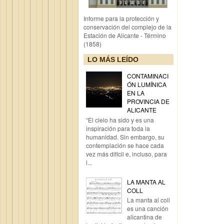
Informe para la protección y
conservación del complejo de la
Estación de Alicante - Término
(1858)
LO MÁS LEÍDO
CONTAMINACI
ÓN LUMÍNICA
EN LA
PROVINCIA DE
ALICANTE
“El cielo ha sido y es una
inspiración para toda la
humanidad. Sin embargo, su
contemplación se hace cada
vez más difícil e, incluso, para
l...
LA MANTA AL
COLL
La manta al coll
es una canción
alicantina de