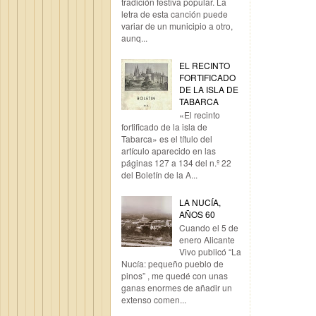
tradición festiva popular. La
letra de esta canción puede
variar de un municipio a otro,
aunq...
EL RECINTO
FORTIFICADO
DE LA ISLA DE
TABARCA
«El recinto
fortificado de la isla de
Tabarca» es el título del
artículo aparecido en las
páginas 127 a 134 del n.º 22
del Boletín de la A...
LA NUCÍA,
AÑOS 60
Cuando el 5 de
enero Alicante
Vivo publicó “La
Nucía: pequeño pueblo de
pinos” , me quedé con unas
ganas enormes de añadir un
extenso comen...