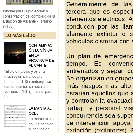
Generalmente de las 
tercera que es especi
Informe para la protección y
conservación del complejo de la
elementos electricos.
Estación de Alicante - Término
conducen por las lla
(1858)
elemento extintor o 
LO MÁS LEÍDO
vehiculos cisterna con
CONTAMINACI
ÓN LUMÍNICA
Un plan de emergenci
EN LA
PROVINCIA DE
tiempo. Es conveni
ALICANTE
entrenados y sepan c
“El cielo ha sido y es una
inspiración para toda la
Se organizan en grupos
humanidad. Sin embargo, su
más riesgos más alto 
contemplación se hace cada
vez más difícil e, incluso, para
estarían aquellos que 
l...
y controlan la evacuac
trabajo y personal vis
LA MANTA AL
COLL
concurrencia sea super
La manta al coll
de intervención apoya
es una canción
alicantina de
extinción (extintores)