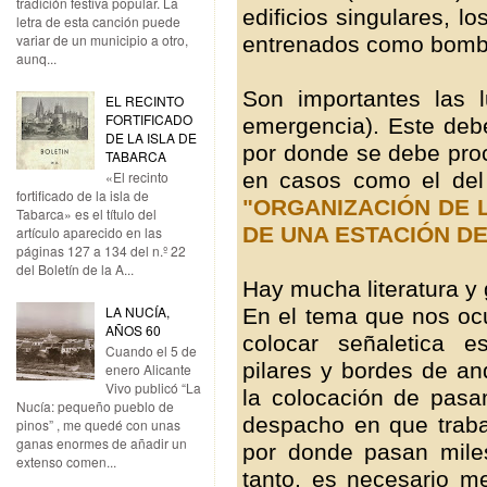
tradición festiva popular. La
edificios singulares, lo
letra de esta canción puede
variar de un municipio a otro,
entrenados como bombe
aunq...
Son importantes las 
EL RECINTO
FORTIFICADO
emergencia). Este debe
DE LA ISLA DE
por donde se debe pro
TABARCA
en casos como el de
«El recinto
fortificado de la isla de
"ORGANIZACIÓN DE 
Tabarca» es el título del
DE UNA ESTACIÓN DE
artículo aparecido en las
páginas 127 a 134 del n.º 22
del Boletín de la A...
Hay mucha literatura y
LA NUCÍA,
En el tema que nos ocu
AÑOS 60
colocar señaletica e
Cuando el 5 de
pilares y bordes de an
enero Alicante
Vivo publicó “La
la colocación de pas
Nucía: pequeño pueblo de
despacho en que traba
pinos” , me quedé con unas
ganas enormes de añadir un
por donde pasan miles
extenso comen...
tanto, es necesario me