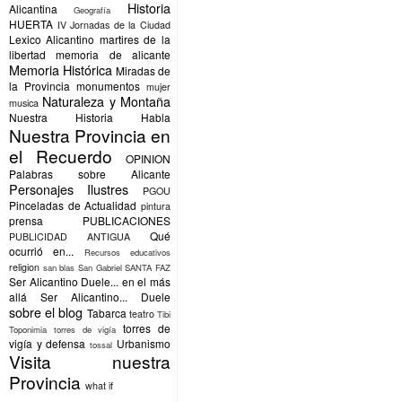
Historia
Alicantina
Geografía
HUERTA
IV Jornadas de la Ciudad
Lexico Alicantino
martires de la
libertad
memoria de alicante
Memoria Histórica
Miradas de
la Provincia
monumentos
mujer
Naturaleza y Montaña
musica
Nuestra Historia Habla
Nuestra Provincia en
el Recuerdo
OPINION
Palabras sobre Alicante
Personajes Ilustres
PGOU
Pinceladas de Actualidad
pintura
prensa
PUBLICACIONES
Qué
PUBLICIDAD ANTIGUA
ocurrió en...
Recursos educativos
religion
san blas
San Gabriel
SANTA FAZ
Ser Alicantino Duele... en el más
allá
Ser Alicantino... Duele
sobre el blog
Tabarca
teatro
Tibi
torres de
Toponimia
torres de vigía
vigía y defensa
Urbanismo
tossal
Visita nuestra
Provincia
what if