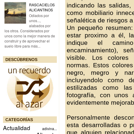
indicando las salidas,
RASCACIELOS
ALICANTINOS
como mobiliario innece
Odiados por
señalética de riesgos a
unos...,
alabados por
Un pequeño resumen: 
los otros. Considerados por
estar proximo a él, 
unos como la mejor manera de
construir y de aprovechar el
indique el camin
suelo libre para más...
encaminamiento), se
visible. Los colores
DESCÚBRENOS
normas. Estos colores 
negro, megro y nara
incluyendolo como d
estilizadas como la
fotografía, con unos
evidentemente mejorab
Personalmente desco
CATEGORÍAS
esta desarrolladas o 
Actualidad
adivina...
que alguien relaciona