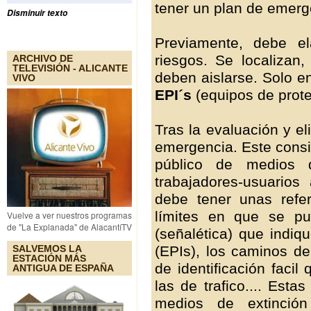
tener un plan de emerg
Disminuir texto
Previamente, debe e
riesgos. Se localizan
ARCHIVO DE
TELEVISIÓN - ALICANTE
deben aislarse. Solo e
VIVO
EPI´s
(equipos de protec
Tras la evaluación y el
emergencia. Este consis
público de medios 
trabajadores-usuarios
debe tener unas refe
límites en que se pu
Vuelve a ver nuestros programas
de "La Explanada" de AlacantíTV
(señalética) que indiq
(EPIs), los caminos d
SALVEMOS LA
ESTACIÓN MÁS
de identificación faci
ANTIGUA DE ESPAÑA
las de trafico.... Esta
medios de extinció