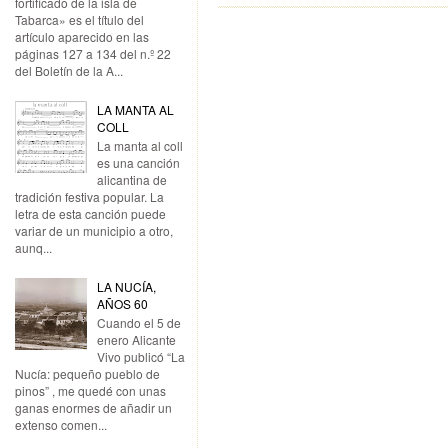
fortificado de la isla de
Tabarca» es el título del
artículo aparecido en las
páginas 127 a 134 del n.º 22
del Boletín de la A...
LA MANTA AL
COLL
La manta al coll
es una canción
alicantina de
tradición festiva popular. La
letra de esta canción puede
variar de un municipio a otro,
aunq...
LA NUCÍA,
AÑOS 60
Cuando el 5 de
enero Alicante
Vivo publicó “La
Nucía: pequeño pueblo de
pinos” , me quedé con unas
ganas enormes de añadir un
extenso comen...