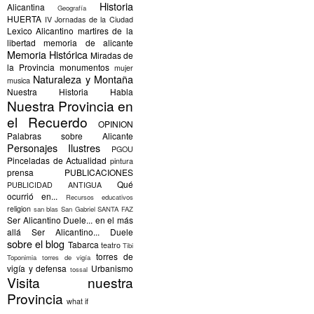
Historia
Alicantina
Geografía
HUERTA
IV Jornadas de la Ciudad
Lexico Alicantino
martires de la
libertad
memoria de alicante
Memoria Histórica
Miradas de
la Provincia
monumentos
mujer
Naturaleza y Montaña
musica
Nuestra Historia Habla
Nuestra Provincia en
el Recuerdo
OPINION
Palabras sobre Alicante
Personajes Ilustres
PGOU
Pinceladas de Actualidad
pintura
prensa
PUBLICACIONES
Qué
PUBLICIDAD ANTIGUA
ocurrió en...
Recursos educativos
religion
san blas
San Gabriel
SANTA FAZ
Ser Alicantino Duele... en el más
allá
Ser Alicantino... Duele
sobre el blog
Tabarca
teatro
Tibi
torres de
Toponimia
torres de vigía
vigía y defensa
Urbanismo
tossal
Visita nuestra
Provincia
what if