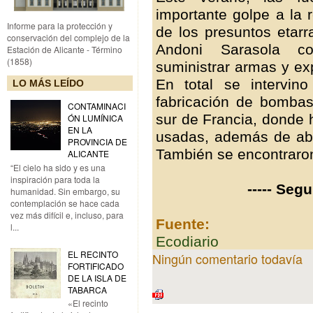
importante golpe a la 
Informe para la protección y
de los presuntos etarr
conservación del complejo de la
Andoni Sarasola co
Estación de Alicante - Término
(1858)
suministrar armas y ex
En total se intervin
LO MÁS LEÍDO
fabricación de bombas
CONTAMINACI
sur de Francia, donde 
ÓN LUMÍNICA
EN LA
usadas, además de abu
PROVINCIA DE
También se encontraro
ALICANTE
“El cielo ha sido y es una
inspiración para toda la
----- Seg
humanidad. Sin embargo, su
contemplación se hace cada
vez más difícil e, incluso, para
Fuente:
l...
Ecodiario
EL RECINTO
Ningún comentario todavía
FORTIFICADO
DE LA ISLA DE
TABARCA
«El recinto