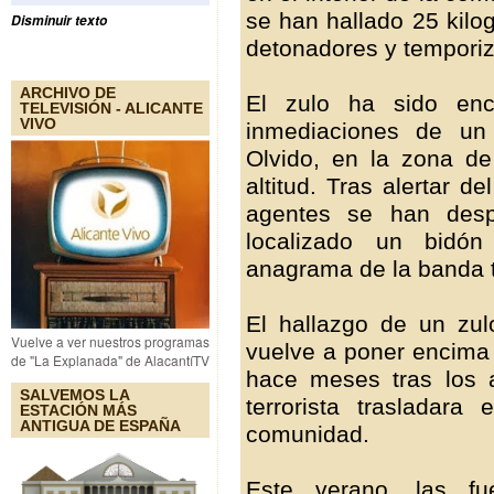
se han hallado 25 kilo
Disminuir texto
detonadores y tempori
ARCHIVO DE
El zulo ha sido enc
TELEVISIÓN - ALICANTE
VIVO
inmediaciones de un
Olvido, en la zona d
altitud. Tras alertar de
agentes se han desp
localizado un bidó
anagrama de la banda te
El hallazgo de un zu
Vuelve a ver nuestros programas
vuelve a poner encima 
de "La Explanada" de AlacantíTV
hace meses tras los 
SALVEMOS LA
terrorista trasladara
ESTACIÓN MÁS
ANTIGUA DE ESPAÑA
comunidad.
Este verano, las fu