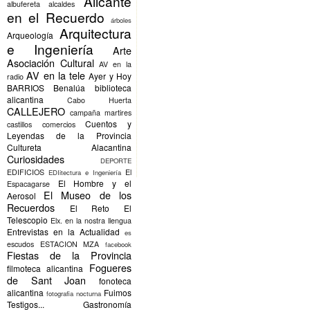
Alicante
albufereta
alcaldes
en el Recuerdo
árboles
Arquitectura
Arqueología
e Ingeniería
Arte
Asociación Cultural
AV en la
AV en la tele
Ayer y Hoy
radio
BARRIOS
Benalúa
biblioteca
alicantina
Cabo Huerta
CALLEJERO
campaña martires
Cuentos y
castillos
comercios
Leyendas de la Provincia
Cultureta Alacantina
Curiosidades
DEPORTE
EDIFICIOS
El
EDIitectura e Ingeniería
El Hombre y el
Espacagarse
El Museo de los
Aerosol
Recuerdos
El Reto
El
Telescopio
Elx.
en la nostra llengua
Entrevistas en la Actualidad
es
escudos
ESTACION MZA
facebook
Fiestas de la Provincia
Fogueres
filmoteca alicantina
de Sant Joan
fonoteca
alicantina
Fuimos
fotografia nocturna
Testigos...
Gastronomía