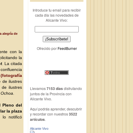
Introduce tu email para recibir
cada día las novedades de
Alicante Vivo:
a alegría de
Ofrecido por
FeedBurner
ente con la
licitando la
t
. La citada
 confluencia
(fotografía
 de ilustres
 de ilustres
Llevamos
7153 días
disfrutando
o Ochoa
.
juntos de la Provincia con
Alicante Vivo.
l Pleno del
Aquí podrás aprender, descubrir
ar la plaza
y recordar con nuestros
3522
 lo notificó
artículos
.
Alicante Vivo