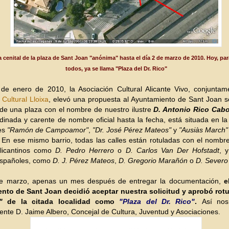
 cenital de la plaza de Sant Joan "anónima" hasta el día 2 de marzo de 2010. Hoy, par
todos, ya se llama "Plaza del Dr. Rico"
 de enero de 2010, la Asociación Cultural Alicante Vivo, conjuntam
 Cultural Lloixa
, elevó una propuesta al Ayuntamiento de Sant Joan so
 de una plaza con el nombre de nuestro ilustre
D. Antonio Rico Cabo
rdinada y carente de nombre oficial hasta la fecha, está situada en la
les
"Ramón de Campoamor"
,
"Dr. José Pérez Mateos"
y
"Ausiàs March"
. En ese mismo barrio, todas las calles están rotuladas con el nombre
licantinos como
D
. Pedro He
rrero
o
D. Carlos Van Der Hofstadt
, y
españoles, como
D. J. Pérez Mateos
,
D. Gregorio Marañón
o
D. Sever
de marzo, apenas un mes después de entregar la documentación,
e
nto de Sant Joan decidió aceptar nuestra solicitud y aprobó rotul
"
de la citada localidad como
"Plaza del Dr. Rico"
.
Así nos
nte D. Jaime Albero, Concejal de Cultura, Juventud y Asociaciones.