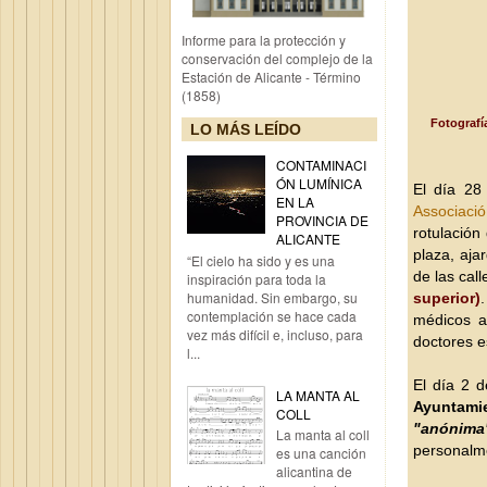
Informe para la protección y
conservación del complejo de la
Estación de Alicante - Término
(1858)
Fotografía
LO MÁS LEÍDO
CONTAMINACI
ÓN LUMÍNICA
El día 28
EN LA
Associació
PROVINCIA DE
rotulación
ALICANTE
plaza, aja
“El cielo ha sido y es una
de las cal
inspiración para toda la
humanidad. Sin embargo, su
superior)
contemplación se hace cada
médicos a
vez más difícil e, incluso, para
doctores 
l...
El día 2 
LA MANTA AL
Ayuntamie
COLL
"anónima
La manta al coll
personalme
es una canción
alicantina de