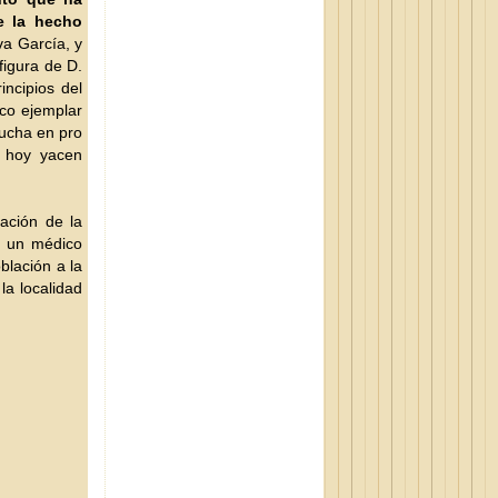
e la hecho
a García, y
figura de D.
ncipios del
ico ejemplar
lucha en pro
n hoy yacen
ación de la
e un médico
blación a la
a localidad