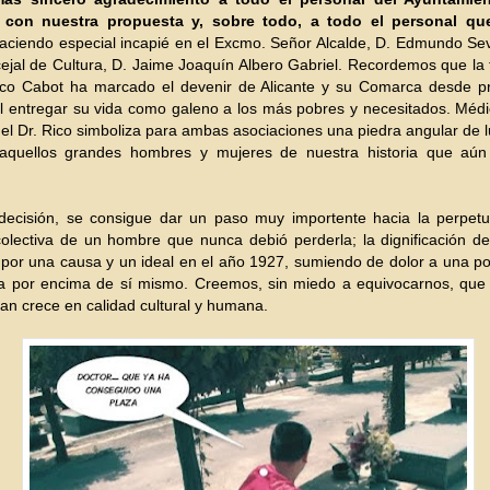
o con nuestra propuesta y, sobre todo, a todo el personal qu
aciendo especial incapié en el Excmo. Señor Alcalde, D. Edmundo Sev
ejal de Cultura, D. Jaime Joaquín Albero Gabriel. Recordemos que la 
ico Cabot ha marcado el devenir de Alicante y su Comarca desde pri
al entregar su vida como galeno a los más pobres y necesitados. Méd
a, el Dr. Rico simboliza para ambas asociaciones una piedra angular de 
aquellos grandes hombres y mujeres de nuestra historia que aú
decisión, se consigue dar un paso muy importente hacia la perpetu
olectiva de un hombre que nunca debió perderla; la dignificación d
por una causa y un ideal en el año 1927, sumiendo de dolor a una po
 por encima de sí mismo. Creemos, sin miedo a equivocarnos, que l
an crece en calidad cultural y humana.