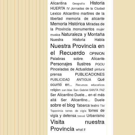
Historia
Alicantina
Geografía
HUERTA
IV Jornadas de la Ciudad
Lexico Alicantino
martires de la
libertad
memoria de alicante
Memoria Histórica
Miradas de
la Provincia
monumentos
mujer
Naturaleza y Montaña
musica
Nuestra Historia Habla
Nuestra Provincia en
el Recuerdo
OPINION
Palabras sobre Alicante
Personajes Ilustres
PGOU
Pinceladas de Actualidad
pintura
prensa
PUBLICACIONES
Qué
PUBLICIDAD ANTIGUA
ocurrió en...
Recursos educativos
religion
san blas
San Gabriel
SANTA FAZ
Ser Alicantino Duele... en el más
allá
Ser Alicantino... Duele
sobre el blog
Tabarca
teatro
Tibi
torres de
Toponimia
torres de vigía
vigía y defensa
Urbanismo
tossal
Visita nuestra
Provincia
what if