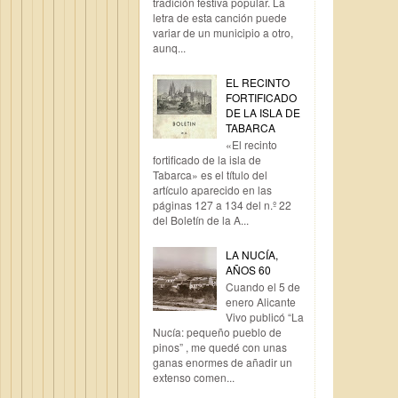
tradición festiva popular. La
letra de esta canción puede
variar de un municipio a otro,
aunq...
EL RECINTO
FORTIFICADO
DE LA ISLA DE
TABARCA
«El recinto
fortificado de la isla de
Tabarca» es el título del
artículo aparecido en las
páginas 127 a 134 del n.º 22
del Boletín de la A...
LA NUCÍA,
AÑOS 60
Cuando el 5 de
enero Alicante
Vivo publicó “La
Nucía: pequeño pueblo de
pinos” , me quedé con unas
ganas enormes de añadir un
extenso comen...