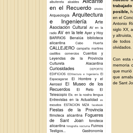
Alicante
albufereta
alcaldes
en el Recuerdo
trabajad
árboles
posible,
h
Arquitectura
Arqueología
en el Conc
e Ingeniería
Arte
Antonio R
Asociación Cultural
AV en la
siglo XX, 
AV en la tele
Ayer y Hoy
radio
y altruist
BARRIOS
Benalúa
biblioteca
de todos 
alicantina
Cabo Huerta
CALLEJERO
olvidados.
campaña martires
Cuentos y
castillos
comercios
Leyendas de la Provincia
Con esta 
Cultureta Alacantina
memoria c
Curiosidades
DEPORTE
que murió 
EDIFICIOS
El
EDIitectura e Ingeniería
que amaba
El Hombre y el
Espacagarse
El Museo de los
de Sant Jo
Aerosol
Recuerdos
El Reto
El
Telescopio
Elx.
en la nostra llengua
Entrevistas en la Actualidad
es
escudos
ESTACION MZA
facebook
Fiestas de la Provincia
Fogueres
filmoteca alicantina
de Sant Joan
fonoteca
alicantina
Fuimos
fotografia nocturna
Testigos...
Gastronomía