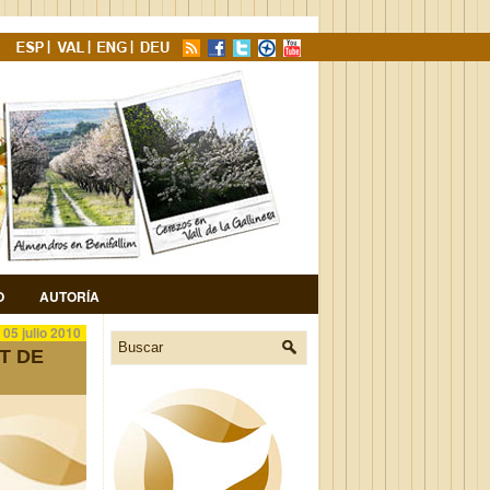
O
AUTORÍA
05 julio 2010
T DE