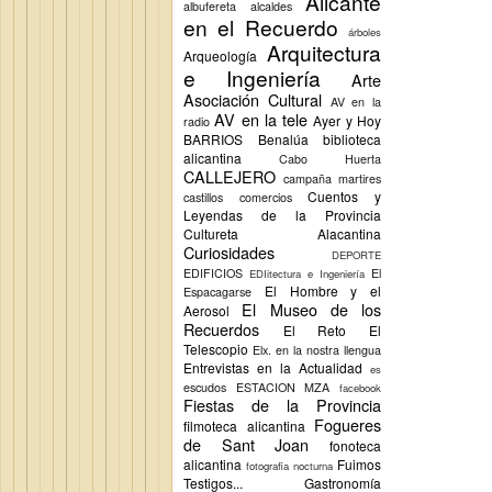
Alicante
albufereta
alcaldes
en el Recuerdo
árboles
Arquitectura
Arqueología
e Ingeniería
Arte
Asociación Cultural
AV en la
AV en la tele
Ayer y Hoy
radio
BARRIOS
Benalúa
biblioteca
alicantina
Cabo Huerta
CALLEJERO
campaña martires
Cuentos y
castillos
comercios
Leyendas de la Provincia
Cultureta Alacantina
Curiosidades
DEPORTE
EDIFICIOS
El
EDIitectura e Ingeniería
El Hombre y el
Espacagarse
El Museo de los
Aerosol
Recuerdos
El Reto
El
Telescopio
Elx.
en la nostra llengua
Entrevistas en la Actualidad
es
escudos
ESTACION MZA
facebook
Fiestas de la Provincia
Fogueres
filmoteca alicantina
de Sant Joan
fonoteca
alicantina
Fuimos
fotografia nocturna
Testigos...
Gastronomía