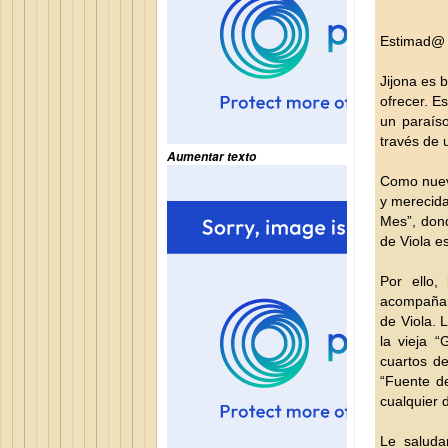
Estimad@
Jijona es 
ofrecer. E
un paraíso
través de 
Aumentar texto
Como nueva
y merecida
Mes”, don
de Viola e
Por ello,
acompañar
de Viola. 
la vieja 
cuartos de
“Fuente de
cualquier 
Le saluda