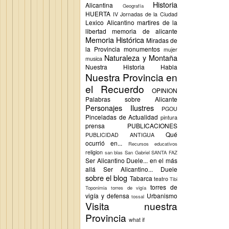
Historia
Alicantina
Geografía
HUERTA
IV Jornadas de la Ciudad
Lexico Alicantino
martires de la
libertad
memoria de alicante
Memoria Histórica
Miradas de
la Provincia
monumentos
mujer
Naturaleza y Montaña
musica
Nuestra Historia Habla
Nuestra Provincia en
el Recuerdo
OPINION
Palabras sobre Alicante
Personajes Ilustres
PGOU
Pinceladas de Actualidad
pintura
prensa
PUBLICACIONES
Qué
PUBLICIDAD ANTIGUA
ocurrió en...
Recursos educativos
religion
san blas
San Gabriel
SANTA FAZ
Ser Alicantino Duele... en el más
allá
Ser Alicantino... Duele
sobre el blog
Tabarca
teatro
Tibi
torres de
Toponimia
torres de vigía
vigía y defensa
Urbanismo
tossal
Visita nuestra
Provincia
what if