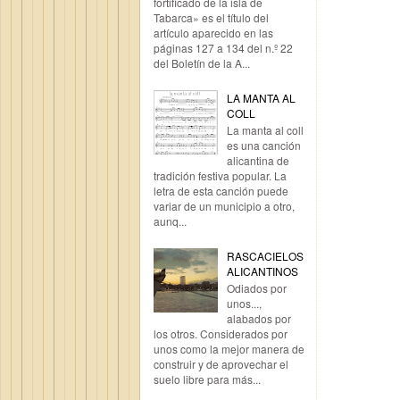
fortificado de la isla de
Tabarca» es el título del
artículo aparecido en las
páginas 127 a 134 del n.º 22
del Boletín de la A...
LA MANTA AL
COLL
La manta al coll
es una canción
alicantina de
tradición festiva popular. La
letra de esta canción puede
variar de un municipio a otro,
aunq...
RASCACIELOS
ALICANTINOS
Odiados por
unos...,
alabados por
los otros. Considerados por
unos como la mejor manera de
construir y de aprovechar el
suelo libre para más...