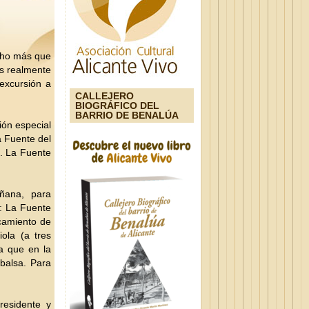
ucho más que
es realmente
excursión a
CALLEJERO
BIOGRÁFICO DEL
BARRIO DE BENALÚA
ión especial
a Fuente del
. La Fuente
ñana, para
: La Fuente
rcamiento de
ola (a tres
a que en la
balsa. Para
esidente y