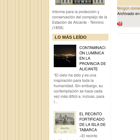
Ningún comen
Informe para la protección y
Archivado e
conservación del complejo de la
Estación de Alicante - Término
(1858)
LO MÁS LEÍDO
CONTAMINACI
ÓN LUMÍNICA
EN LA
PROVINCIA DE
ALICANTE
“El cielo ha sido y es una
inspiración para toda la
humanidad. Sin embargo, su
contemplación se hace cada
vez más difícil e, incluso, para
l...
EL RECINTO
FORTIFICADO
DE LA ISLA DE
TABARCA
«El recinto