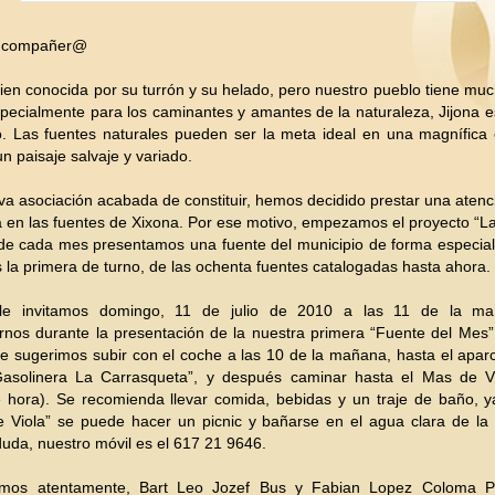
 compañer@
bien conocida por su turrón y su helado, pero nuestro pueblo tiene m
specialmente para los caminantes y amantes de la naturaleza, Jijona 
. Las fuentes naturales pueden ser la meta ideal en una magnífica 
un paisaje salvaje y variado.
 asociación acabada de constituir, hemos decidido prestar una atenc
 en las fuentes de Xixona. Por ese motivo, empezamos el proyecto “L
de cada mes presentamos una fuente del municipio de forma especial
s la primera de turno, de las ochenta fuentes catalogadas hasta ahora.
 le invitamos domingo, 11 de julio de 2010 a las 11 de la ma
nos durante la presentación de la nuestra primera “Fuente del Mes”
Le sugerimos subir con el coche a las 10 de la mañana, hasta el apa
“Gasolinera La Carrasqueta”, y después caminar hasta el Mas de Vi
 hora). Se recomienda llevar comida, bebidas y un traje de baño, y
 Viola” se puede hacer un picnic y bañarse en el agua clara de la 
duda, nuestro móvil es el 617 21 9646.
mos atentamente, Bart Leo Jozef Bus y Fabian Lopez Coloma Pr