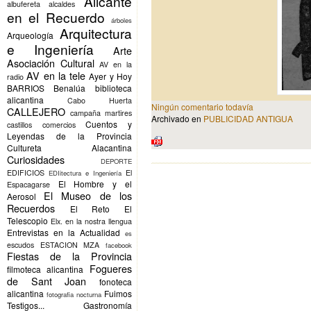
Alicante
albufereta
alcaldes
en el Recuerdo
árboles
Arquitectura
Arqueología
e Ingeniería
Arte
Asociación Cultural
AV en la
AV en la tele
Ayer y Hoy
radio
BARRIOS
Benalúa
biblioteca
alicantina
Cabo Huerta
Ningún comentario todavía
CALLEJERO
campaña martires
Archivado en
PUBLICIDAD ANTIGUA
Cuentos y
castillos
comercios
Leyendas de la Provincia
Cultureta Alacantina
Curiosidades
DEPORTE
EDIFICIOS
El
EDIitectura e Ingeniería
El Hombre y el
Espacagarse
El Museo de los
Aerosol
Recuerdos
El Reto
El
Telescopio
Elx.
en la nostra llengua
Entrevistas en la Actualidad
es
escudos
ESTACION MZA
facebook
Fiestas de la Provincia
Fogueres
filmoteca alicantina
de Sant Joan
fonoteca
alicantina
Fuimos
fotografia nocturna
Testigos...
Gastronomía