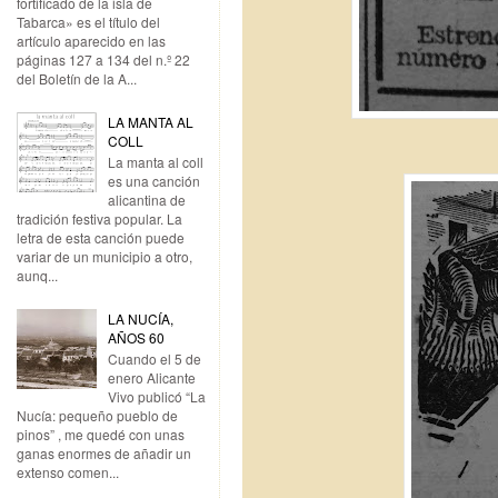
fortificado de la isla de
Tabarca» es el título del
artículo aparecido en las
páginas 127 a 134 del n.º 22
del Boletín de la A...
LA MANTA AL
COLL
La manta al coll
es una canción
alicantina de
tradición festiva popular. La
letra de esta canción puede
variar de un municipio a otro,
aunq...
LA NUCÍA,
AÑOS 60
Cuando el 5 de
enero Alicante
Vivo publicó “La
Nucía: pequeño pueblo de
pinos” , me quedé con unas
ganas enormes de añadir un
extenso comen...