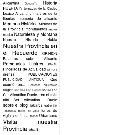
Historia
Alicantina
Geografía
HUERTA
IV Jornadas de la Ciudad
Lexico Alicantino
martires de la
libertad
memoria de alicante
Memoria Histórica
Miradas de
la Provincia
monumentos
mujer
Naturaleza y Montaña
musica
Nuestra Historia Habla
Nuestra Provincia en
el Recuerdo
OPINION
Palabras sobre Alicante
Personajes Ilustres
PGOU
Pinceladas de Actualidad
pintura
prensa
PUBLICACIONES
Qué
PUBLICIDAD ANTIGUA
ocurrió en...
Recursos educativos
religion
san blas
San Gabriel
SANTA FAZ
Ser Alicantino Duele... en el más
allá
Ser Alicantino... Duele
sobre el blog
Tabarca
teatro
Tibi
torres de
Toponimia
torres de vigía
vigía y defensa
Urbanismo
tossal
Visita nuestra
Provincia
what if