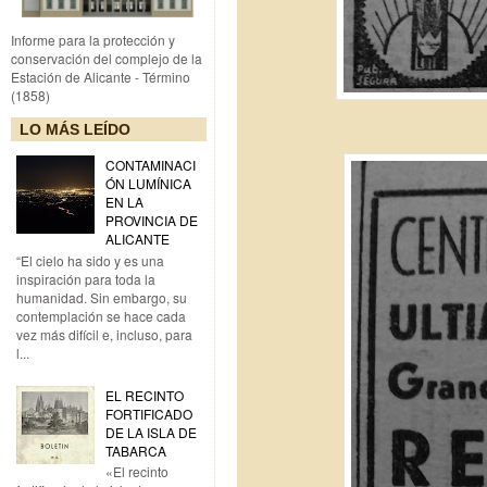
Informe para la protección y
conservación del complejo de la
Estación de Alicante - Término
(1858)
LO MÁS LEÍDO
CONTAMINACI
ÓN LUMÍNICA
EN LA
PROVINCIA DE
ALICANTE
“El cielo ha sido y es una
inspiración para toda la
humanidad. Sin embargo, su
contemplación se hace cada
vez más difícil e, incluso, para
l...
EL RECINTO
FORTIFICADO
DE LA ISLA DE
TABARCA
«El recinto