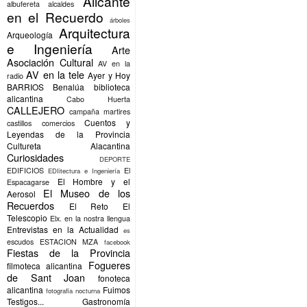
Alicante
albufereta
alcaldes
en el Recuerdo
árboles
Arquitectura
Arqueología
e Ingeniería
Arte
Asociación Cultural
AV en la
AV en la tele
Ayer y Hoy
radio
BARRIOS
Benalúa
biblioteca
alicantina
Cabo Huerta
CALLEJERO
campaña martires
Cuentos y
castillos
comercios
Leyendas de la Provincia
Cultureta Alacantina
Curiosidades
DEPORTE
EDIFICIOS
El
EDIitectura e Ingeniería
El Hombre y el
Espacagarse
El Museo de los
Aerosol
Recuerdos
El Reto
El
Telescopio
Elx.
en la nostra llengua
Entrevistas en la Actualidad
es
escudos
ESTACION MZA
facebook
Fiestas de la Provincia
Fogueres
filmoteca alicantina
de Sant Joan
fonoteca
alicantina
Fuimos
fotografia nocturna
Testigos...
Gastronomía