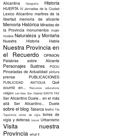
Historia
Alicantina
Geografía
HUERTA
IV Jornadas de la Ciudad
Lexico Alicantino
martires de la
libertad
memoria de alicante
Memoria Histórica
Miradas de
la Provincia
monumentos
mujer
Naturaleza y Montaña
musica
Nuestra Historia Habla
Nuestra Provincia en
el Recuerdo
OPINION
Palabras sobre Alicante
Personajes Ilustres
PGOU
Pinceladas de Actualidad
pintura
prensa
PUBLICACIONES
Qué
PUBLICIDAD ANTIGUA
ocurrió en...
Recursos educativos
religion
san blas
San Gabriel
SANTA FAZ
Ser Alicantino Duele... en el más
allá
Ser Alicantino... Duele
sobre el blog
Tabarca
teatro
Tibi
torres de
Toponimia
torres de vigía
vigía y defensa
Urbanismo
tossal
Visita nuestra
Provincia
what if